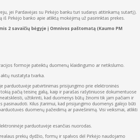
ju, jei Pardavėjas su Pirkėjo banku turi sudaręs atitinkamą sutartį).
 iš Pirkėjo banko apie atliktą mokėjimą už pasirinktas prekes.
ėšomis 2 savaičių bėgyje į Omnivos paštomatą (Kaumo PM
stracijos formoje pateiktų duomenų klaidingumo ar netikslumo.
 aktų nustatyta tvarka.
ėje parduotuvėje patvirtinimas prisijungimo prie elektroninės
i tokią pačią teisinę galią, kaip ir parašas rašytiniuose dokumentuose
neatskleisti, užtikrinti, kad duomenys būtų žinomi tik jam pačiam ir
s pasinaudoti. Kilus įtarimui, kad prisijungimo duomenys galėjo būti
 parduotuvės duomenų pažeidimą ar paviešinimą. Visi veiksmai, atlikti
 elektroninėje parduotuvėje esančias nuorodas.
 realaus prekių dydžio, formų ir spalvos dėl Pirkėjo naudojamo