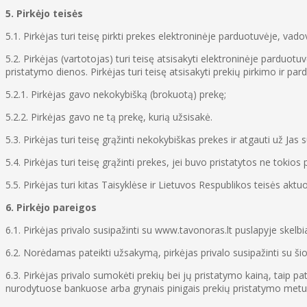
5. Pirkėjo teisės
5.1. Pirkėjas turi teisę pirkti prekes elektroninėje parduotuvėje, va
5.2. Pirkėjas (vartotojas) turi teisę atsisakyti elektroninėje pardu
pristatymo dienos. Pirkėjas turi teisę atsisakyti prekių pirkimo ir par
5.2.1. Pirkėjas gavo nekokybišką (brokuotą) prekę;
5.2.2. Pirkėjas gavo ne tą prekę, kurią užsisakė.
5.3. Pirkėjas turi teisę grąžinti nekokybiškas prekes ir atgauti už Jas
5.4. Pirkėjas turi teisę grąžinti prekes, jei buvo pristatytos ne tokios
5.5. Pirkėjas turi kitas Taisyklėse ir Lietuvos Respublikos teisės akt
6. Pirkėjo pareigos
6.1. Pirkėjas privalo susipažinti su www.tavonoras.lt puslapyje sk
6.2. Norėdamas pateikti užsakymą, pirkėjas privalo susipažinti su ši
6.3. Pirkėjas privalo sumokėti prekių bei jų pristatymo kainą, taip p
nurodytuose bankuose arba grynais pinigais prekių pristatymo metu,