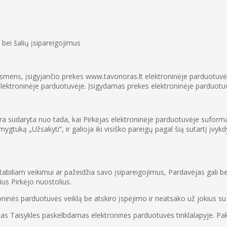
ei šalių įsipareigojimus
 asmens, įsigyjančio prekes www.tavonoras.lt elektroninėje parduotuvėj
 elektroninėje parduotuvėje. Įsigydamas prekes elektroninėje parduotuvė
 yra sudaryta nuo tada, kai Pirkėjas elektroninėje parduotuvėje suform
uką „Užsakyti“, ir galioja iki visiško pareigų pagal šią sutartį įvykdy
tabiliam veikimui ar pažeidžia savo įsipareigojimus, Pardavėjas gali b
ius Pirkėjo nuostolius.
roninės parduotuvės veiklą be atskiro įspėjimo ir neatsako už jokius su
akeistas Taisykles paskelbdamas elektroninės parduotuvės tinklalapyje.