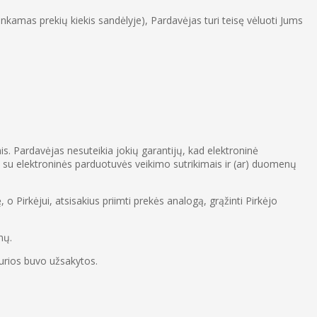
nkamas prekių kiekis sandėlyje), Pardavėjas turi teisę vėluoti Jums
s. Pardavėjas nesuteikia jokių garantijų, kad elektroninė
 su elektroninės parduotuvės veikimo sutrikimais ir (ar) duomenų
o Pirkėjui, atsisakius priimti prekės analogą, grąžinti Pirkėjo
nų.
kurios buvo užsakytos.