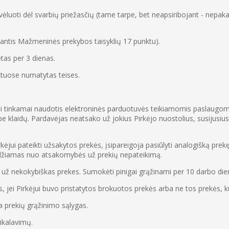
luoti dėl svarbių priežasčių (tame tarpe, bet neapsiribojant - nepaka
miantis Mažmeninės prekybos taisyklių 17 punktu).
tas per 3 dienas.
aktuose numatytas teises.
jui tinkamai naudotis elektroninės parduotuvės teikiamomis paslaugomi
laidų. Pardavėjas neatsako už jokius Pirkėjo nuostolius, susijusius
ui pateikti užsakytos prekės, įsipareigoja pasiūlyti analogišką prekę, 
idžiamas nuo atsakomybės už prekių nepateikimą.
s už nekokybiškas prekes. Sumokėti pinigai grąžinami per 10 darbo die
, jei Pirkėjui buvo pristatytos brokuotos prekės arba ne tos prekės, 
ka prekių grąžinimo sąlygas.
eikalavimų.