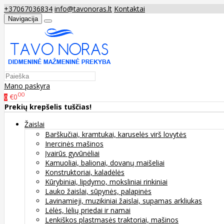
+37067036834
info@tavonoras.lt
Kontaktai
Navigacija
Mano paskyra
00
€0
0
Prekių krepšelis tuščias!
Žaislai
Barškučiai, kramtukai, karuselės virš lovytės
Inercinės mašinos
Įvairūs gyvūnėliai
Kamuoliai, balionai, dovanų maišeliai
Konstruktoriai, kaladėlės
Kūrybiniai, lipdymo, moksliniai rinkiniai
Lauko žaislai, sūpynės, palapinės
Lavinamieji, muzikiniai žaislai, supamas arkliukas
Lėlės, lėlių priedai ir namai
Lenkiškos plastmasės traktoriai, mašinos