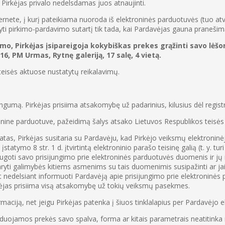
, Pirkėjas privalo nedelsdamas juos atnaujinti.
ernete, į kurį pateikiama nuoroda iš elektroninės parduotuvės (tuo atve
ti pirkimo-pardavimo sutartį tik tada, kai Pardavėjas gauna pranešimą
nimo, Pirkėjas įsipareigoja kokybiškas prekes grąžinti savo l
, PM Urmas, Rytnę galeriją, 17 salę, 4 vietą.
s teisės aktuose nustatytų reikalavimų.
ingumą. Pirkėjas prisiima atsakomybę už padarinius, kilusius dėl regi
ronine parduotuve, pažeidimą šalys atsako Lietuvos Respublikos teisės
tatas, Pirkėjas susitaria su Pardavėju, kad Pirkėjo veiksmų elektronin
tymo 8 str. 1 d. įtvirtintą elektroninio parašo teisinę galią (t. y. tur
saugoti savo prisijungimo prie elektroninės parduotuvės duomenis ir jų 
aryti galimybės kitiems asmenims su tais duomenimis susipažinti ar jai
pat nedelsiant informuoti Pardavėją apie prisijungimo prie elektroninės
irkėjas prisiima visą atsakomybę už tokių veiksmų pasekmes.
rmaciją, net jeigu Pirkėjas patenka į šiuos tinklalapius per Pardavėjo
zduojamos prekės savo spalva, forma ar kitais parametrais neatitinka