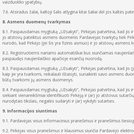
vaizduoklio ypatybių.
7.6. Atsiradus žalai, kaltoji šalis atlygina kitai šaliai dėl jos kaltės pat
8. Asmens duomenų tvarkymas
8.1. Paspausdamas mygtuką „Užsakyti“, Pirkėjas patvirtina, kad jis ir
jo atstovų pateiktus asmens duomenis Pardavėjas tvarkytų tiek Pirkėj
nurodo, kad Pirkėjo (jei šis yra fizinis asmuo) ir jo atstovų asmens 
8.2. Registruotiems nariams automatiškai bus siunčiamas naujienlaišk
paspaudęs naujienlaiškio apačioje esančią nuorodą.
8.3. Paspausdamas mygtuką „Užsakyti“, Pirkėjas patvirtina, kad jis (
kaip jie yra tvarkomi, reikalauti ištaisyti, sunaikinti savo asmen
būtų tvarkomi jų asmens duomenys.
8.4. Paspausdamas mygtuką „Užsakyti“, Pirkėjas patvirtina, kad jis ir
siekiant vienareikšmiai identifikuoti Pirkėją ir (ar) jo atstovus sut
nurodytais tikslais, negalės sudaryti ir (ar) vykdyti sutarties.
9. Informacijos siuntimas
9.1. Pardavėjas visus informacinius pranešimus ir pranešimus tiesiogi
9.2. Pirkėjas visus pranešimus ir klausimus siunčia Pardavėjo elekt