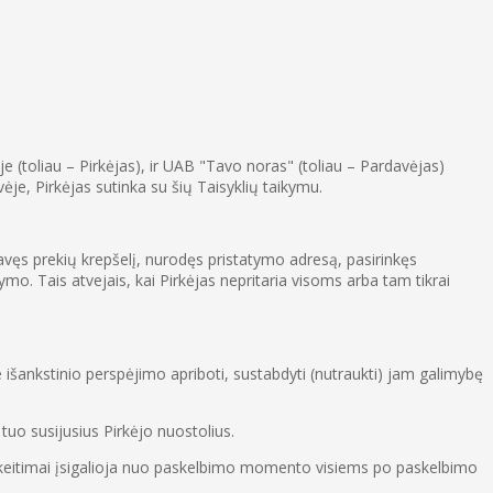
e (toliau – Pirkėjas), ir UAB "Tavo noras" (toliau – Pardavėjas)
je, Pirkėjas sutinka su šių Taisyklių taikymu.
avęs prekių krepšelį, nurodęs pristatymo adresą, pasirinkęs
mo. Tais atvejais, kai Pirkėjas nepritaria visoms arba tam tikrai
e išankstinio perspėjimo apriboti, sustabdyti (nutraukti) jam galimybę
 tuo susijusius Pirkėjo nuostolius.
 Pakeitimai įsigalioja nuo paskelbimo momento visiems po paskelbimo