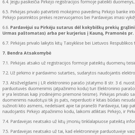
6.4. Jeigu pasikeičia Pirkėjo registracijos formoje pateikti duomenys
6.5. Pirkėjas privalo patvirtinti mokėjimo pavedimą Pirkėjo banke int
Pirkėjo pasirinktos prekės rezervuojamos bei Pardavėjas imasi vykdy
6.6.
Pardavėjui su Pirkėju sutarus dėl kokybiškų prekių grąži
Urmas paštomatas) arba per kurjerius į Kauną, Pramonės pr. 16
6.7. Pirkėjas privalo laikytis kitų Taisyklėse bei Lietuvos Respubliko
7. Bendra Atsakomybė
7.1. Pirkėjas atsako už registracijos formoje pateiktų duomenų teis
7.2. Už pirkimo ir pardavimo sutarties, sudarytos naudojantis elekt
7.3. Atsižvelgdami į LR elektroninio parašo įstatymo 8 str. 3 d. nuos
parduotuvės duomenimis (atpažinimo kodu) turi Elektroninio parašo įsta
ir yra leistinas kaip įrodinėjimo priemonė teisme). Pirkėjas privalo 
duomenimis naudotųsi tik jis pats, neperduoti ir kitais būdais nesud
sužinoti kito asmens, nedelsiant apie tai pranešti Pardavėjui, taip 
naudojantis Pirkėjo atpažinimo kodu, laikomi atliktais Pirkėjo, ir P
7.4. Pardavėjas neatsako už kitų įmonių tinklalapiuose pateiktą info
7.5. Pardavėjas neatsako už tai, kad elektroninėje parduotuvėje vai