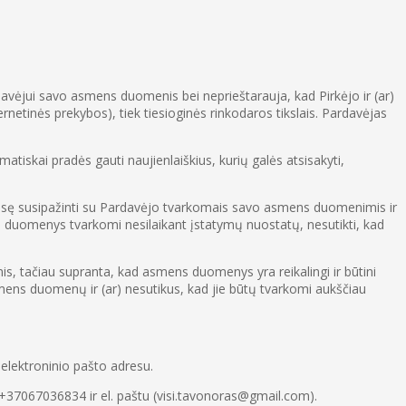
rdavėjui savo asmens duomenis bei neprieštarauja, kad Pirkėjo ir (ar)
netinės prekybos), tiek tiesioginės rinkodaros tikslais. Pardavėjas
tiskai pradės gauti naujienlaiškius, kurių galės atsisakyti,
o teisę susipažinti su Pardavėjo tvarkomais savo asmens duomenimis ir
i duomenys tvarkomi nesilaikant įstatymų nuostatų, nesutikti, kad
nis, tačiau supranta, kad asmens duomenys yra reikalingi ir būtini
asmens duomenų ir (ar) nesutikus, kad jie būtų tvarkomi aukščiau
 elektroninio pašto adresu.
 +37067036834 ir el. paštu (visi.tavonoras@gmail.com).