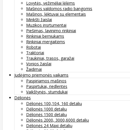
Lovytės, vežimėliai lėlėms
Mašinos valdomos radio bangomis
Mašinos, lėktuvai su elementais
Minkšti žaislai
Muzikos insrtumentai
Piešimas, lavinimo rinkiniai
Rinkiniai berniukams
Rinkiniai mergaitėms
Robotai
Traktoriai
Traukiniai, trasos, garažai
Vonios žaislai
Žaidimai
Judėjimo priemonės vaikams
Paspiriamos mašinos
Paspirtukai, riedlentės
Vaikštynės, stumdukai
Dėlionės
Dėlionės 100,104, 160 detalių
Dėlionės 1000 detalių
Dėlionės 1500 detalių
Dėlionės 2000, 3000,6000 detalių
Dėlionės 24 Maxi detalių