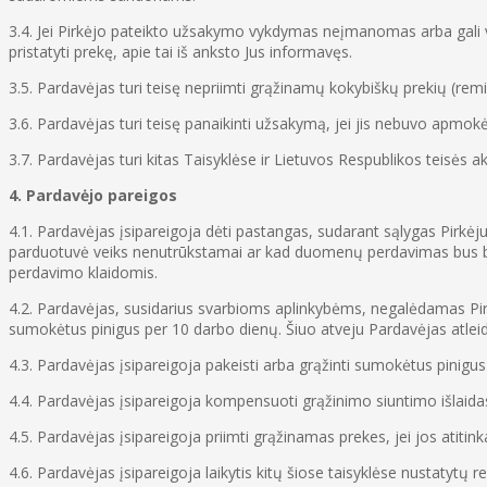
3.4. Jei Pirkėjo pateikto užsakymo vykdymas neįmanomas arba gali vė
pristatyti prekę, apie tai iš anksto Jus informavęs.
3.5. Pardavėjas turi teisę nepriimti grąžinamų kokybiškų prekių (re
3.6. Pardavėjas turi teisę panaikinti užsakymą, jei jis nebuvo apmokė
3.7. Pardavėjas turi kitas Taisyklėse ir Lietuvos Respublikos teisės 
4. Pardavėjo pareigos
4.1. Pardavėjas įsipareigoja dėti pastangas, sudarant sąlygas Pirkė
parduotuvė veiks nenutrūkstamai ar kad duomenų perdavimas bus be k
perdavimo klaidomis.
4.2. Pardavėjas, susidarius svarbioms aplinkybėms, negalėdamas Pirkėj
sumokėtus pinigus per 10 darbo dienų. Šiuo atveju Pardavėjas atle
4.3. Pardavėjas įsipareigoja pakeisti arba grąžinti sumokėtus pinigu
4.4. Pardavėjas įsipareigoja kompensuoti grąžinimo siuntimo išlaidas
4.5. Pardavėjas įsipareigoja priimti grąžinamas prekes, jei jos atitin
4.6. Pardavėjas įsipareigoja laikytis kitų šiose taisyklėse nustatytų r