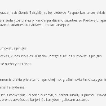
dovaudamasis šiomis Taisyklėmis bei Lietuvos Respublikos teisės aktais
otuvėje sudarytos prekių pirkimo ir pardavimo sutarties su Pardavėju, 
davimo sutarties su Pardavėju tokiais atvejais:
 sumokėtus pinigus.
 prekės, kurias Pirkėjas užsisakė, ir atgauti už Jas sumokėtus pinigus.
uose numatytas teises.
elbiamomis prekių pristatymo, apmokėjimo, grąžinimo/keitimo sąlygomis
omis Taisyklėmis.
at kitus mokesčius (jei tokie nurodyti, sudarant sutartį) ir priimti už
 prekes atvežusios kurjerinės tarnybos įgaliotam atstovui.