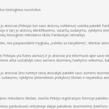
irtus tiesioginius nuostolius.
 jo atstovai (Pirkėjas turi savo atstovų sutikimus) sutinka pateikti Pa
o ir (ar) jo atstovų identifikavimo, sutarčių sudarymo, vykdymo (inter
kodų tiesioginės rinkodaros tikslu Pardavėjas netvarkys.
is, nes paspausdami mygtuką „sutinku su taisyklėmis“, klientas automa
jei Pirkėjas yra fizinis asmuo) ir jo atstovai yra informuoti apie sav
s duomenis arba sustabdyti savo asmens duomenų tvarkymo veiksmus, ka
 jo atstovai žino turintys teisę atsisakyti pateikti savo asmens duome
arčių sudarymo, vykdymo (internetinės prekybos) tikslais ir nepateikus 
nės rinkodaros tikslais, siunčia Pirkėjo registracijos formoje pateiktu
roninės parduotuvės viršutinėje dalyje pateiktais duomenimis (telefonu