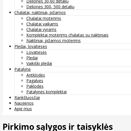
Dėlionės 30,60 detalių
Dėlionės 300, 500 detalių
Chalatai, naktiniai, pižamos
Chalatai moterims
Chalatai vaikams
Chalatai vyrams
Komplektai moterims chalatas su naktiniais
Naktiniai, pižamos moterims
Pledai, lovatiesės
Lovatiesės
Pledai
Vaikiški pledai
Patalynė
Antklodės
Pagalvės
Paklodės
Patalynės komplektai
Rankšluosčiai
Naujienos
Apie mus
Pirkimo sąlygos ir taisyklės