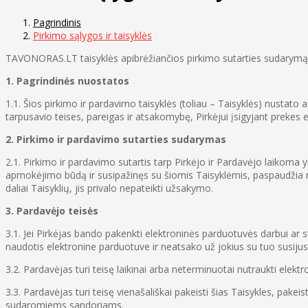
Pagrindinis
Pirkimo sąlygos ir taisyklės
TAVONORAS.LT taisyklės apibrėžiančios pirkimo sutarties sudarymą b
1. Pagrindinės nuostatos
1.1. Šios pirkimo ir pardavimo taisyklės (toliau – Taisyklės) nustato
tarpusavio teises, pareigas ir atsakomybę, Pirkėjui įsigyjant prekes
2. Pirkimo ir pardavimo sutarties sudarymas
2.1. Pirkimo ir pardavimo sutartis tarp Pirkėjo ir Pardavėjo laikoma
apmokėjimo būdą ir susipažinęs su šiomis Taisyklėmis, paspaudžia mygt
daliai Taisyklių, jis privalo nepateikti užsakymo.
3. Pardavėjo teisės
3.1. Jei Pirkėjas bando pakenkti elektroninės parduotuvės darbui ar s
naudotis elektronine parduotuve ir neatsako už jokius su tuo susijus
3.2. Pardavėjas turi teisę laikinai arba neterminuotai nutraukti elekt
3.3. Pardavėjas turi teisę vienašališkai pakeisti šias Taisykles, p
sudaromiems sandoriams.