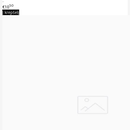
..
50
€10
Į krepšelį