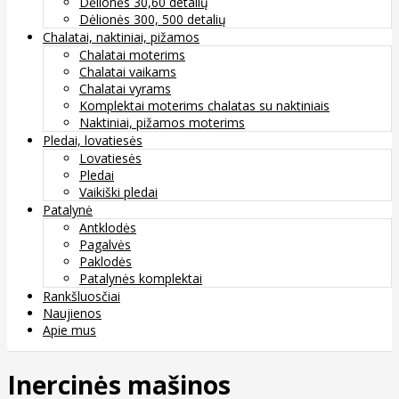
Dėlionės 30,60 detalių
Dėlionės 300, 500 detalių
Chalatai, naktiniai, pižamos
Chalatai moterims
Chalatai vaikams
Chalatai vyrams
Komplektai moterims chalatas su naktiniais
Naktiniai, pižamos moterims
Pledai, lovatiesės
Lovatiesės
Pledai
Vaikiški pledai
Patalynė
Antklodės
Pagalvės
Paklodės
Patalynės komplektai
Rankšluosčiai
Naujienos
Apie mus
Inercinės mašinos