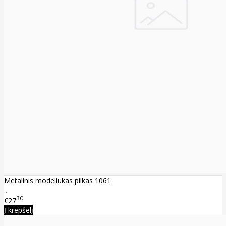
Metalinis modeliukas pilkas 1061
..
30
€27
Į krepšelį