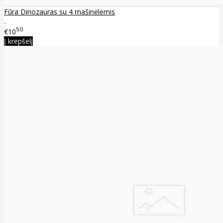
Fūra Dinozauras su 4 mašinėlėmis
..
50
€10
Į krepšelį