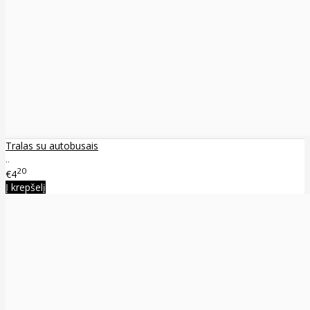
Tralas su autobusais
..
20
€4
Į krepšelį