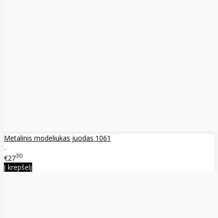
Metalinis modeliukas juodas 1061
..
30
€27
Į krepšelį