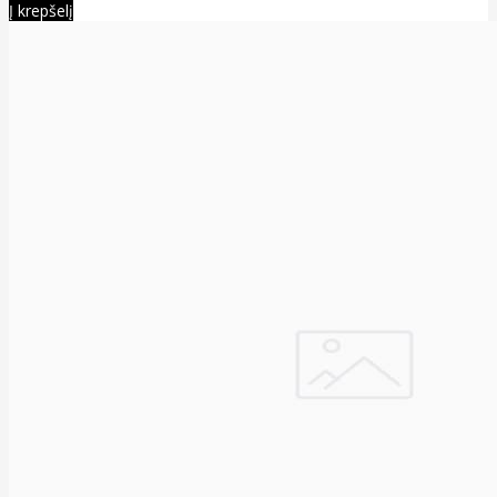
Į krepšelį