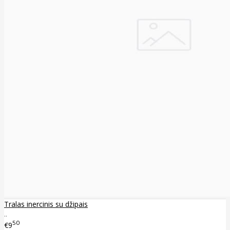
Tralas inercinis su džipais
..
50
€9