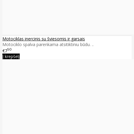
Motociklas inercinis su šviesomis ir garsais
Motociklo spalva parenkama atsitiktiniu būdu. ..
50
€7
Į krepšelį