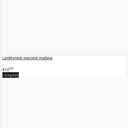
Lenktyninė inercinė mašina
..
50
€10
Į krepšelį