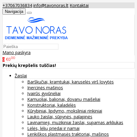
+37067036834
info@tavonoras.lt
Kontaktai
Navigacija
Mano paskyra
00
€0
0
Prekių krepšelis tuščias!
Žaislai
Barškučiai, kramtukai, karuselės virš lovytės
Inercinės mašinos
Įvairūs gyvūnėliai
Kamuoliai, balionai, dovanų maišeliai
Konstruktoriai, kaladėlės
Kūrybiniai, lipdymo, moksliniai rinkiniai
Lauko žaislai, sūpynės, palapinės
Lavinamieji, muzikiniai žaislai, supamas arkliukas
Lėlės, lėlių priedai ir namai
Lenkiškos plastmasės traktoriai, mašinos