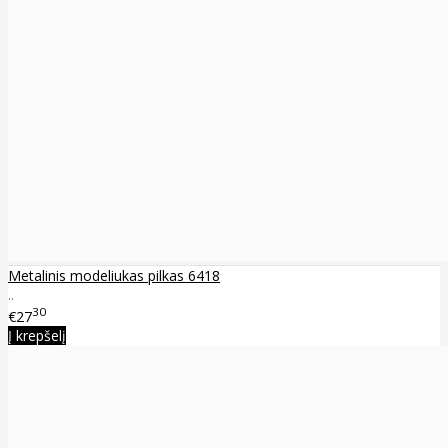
Metalinis modeliukas pilkas 6418
..
30
€27
Į krepšelį