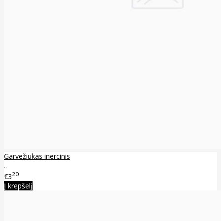
Garvežiukas inercinis
..
20
€3
Į krepšelį