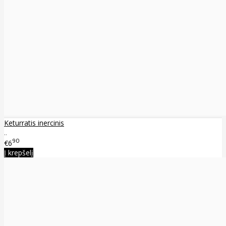
Keturratis inercinis
..
90
€6
Į krepšelį