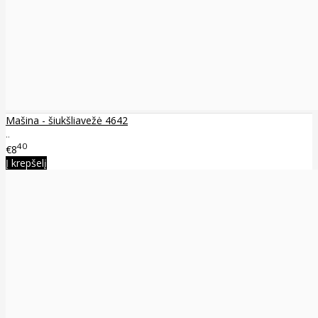
Mašina - šiukšliavežė 4642
..
40
€8
Į krepšelį