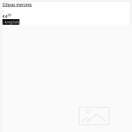
Džipas inercinis
..
20
€4
Į krepšelį