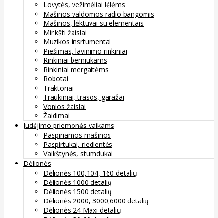
Lovytės, vežimėliai lėlėms
Mašinos valdomos radio bangomis
Mašinos, lėktuvai su elementais
Minkšti žaislai
Muzikos insrtumentai
Piešimas, lavinimo rinkiniai
Rinkiniai berniukams
Rinkiniai mergaitėms
Robotai
Traktoriai
Traukiniai, trasos, garažai
Vonios žaislai
Žaidimai
Judėjimo priemonės vaikams
Paspiriamos mašinos
Paspirtukai, riedlentės
Vaikštynės, stumdukai
Dėlionės
Dėlionės 100,104, 160 detalių
Dėlionės 1000 detalių
Dėlionės 1500 detalių
Dėlionės 2000, 3000,6000 detalių
Dėlionės 24 Maxi detalių