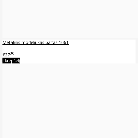
Metalinis modeliukas baltas 1061
..
30
€27
Į krepšelį