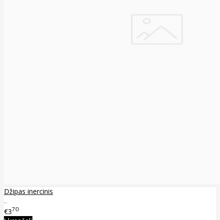
Džipas inercinis
..
70
€3