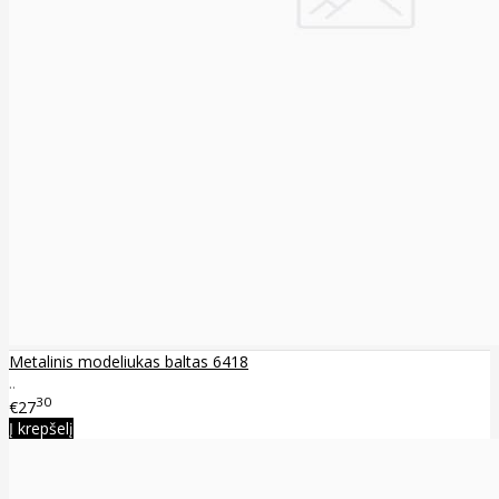
Metalinis modeliukas baltas 6418
..
30
€27
Į krepšelį