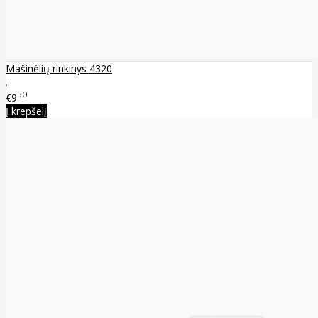
Mašinėlių rinkinys 4320
..
50
€9
Į krepšelį