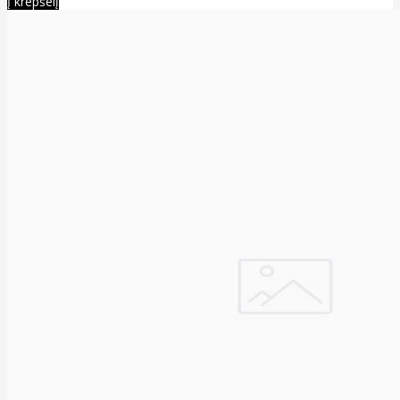
Į krepšelį