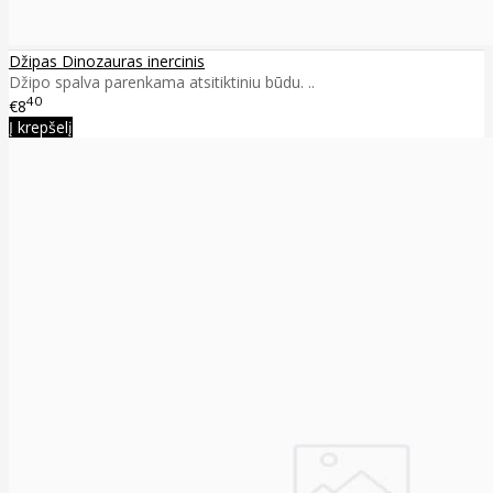
Džipas Dinozauras inercinis
Džipo spalva parenkama atsitiktiniu būdu. ..
40
€8
Į krepšelį