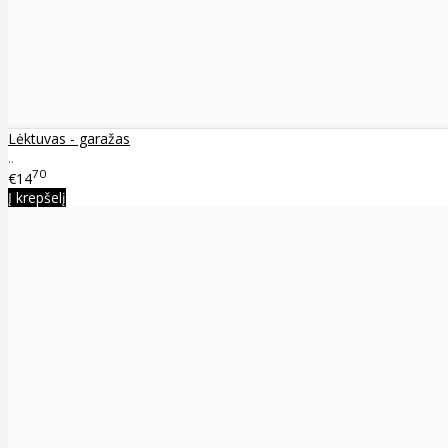
Lėktuvas - garažas
..
70
€14
Į krepšelį