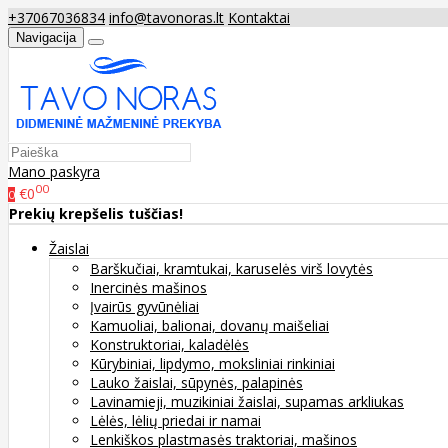
+37067036834
info@tavonoras.lt
Kontaktai
Navigacija
Mano paskyra
00
€0
0
Prekių krepšelis tuščias!
Žaislai
Barškučiai, kramtukai, karuselės virš lovytės
Inercinės mašinos
Įvairūs gyvūnėliai
Kamuoliai, balionai, dovanų maišeliai
Konstruktoriai, kaladėlės
Kūrybiniai, lipdymo, moksliniai rinkiniai
Lauko žaislai, sūpynės, palapinės
Lavinamieji, muzikiniai žaislai, supamas arkliukas
Lėlės, lėlių priedai ir namai
Lenkiškos plastmasės traktoriai, mašinos