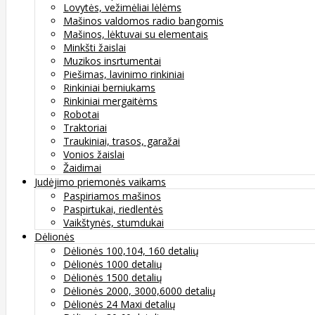
Lovytės, vežimėliai lėlėms
Mašinos valdomos radio bangomis
Mašinos, lėktuvai su elementais
Minkšti žaislai
Muzikos insrtumentai
Piešimas, lavinimo rinkiniai
Rinkiniai berniukams
Rinkiniai mergaitėms
Robotai
Traktoriai
Traukiniai, trasos, garažai
Vonios žaislai
Žaidimai
Judėjimo priemonės vaikams
Paspiriamos mašinos
Paspirtukai, riedlentės
Vaikštynės, stumdukai
Dėlionės
Dėlionės 100,104, 160 detalių
Dėlionės 1000 detalių
Dėlionės 1500 detalių
Dėlionės 2000, 3000,6000 detalių
Dėlionės 24 Maxi detalių