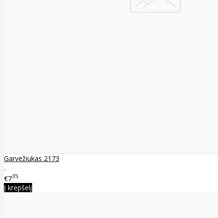
Garvežiukas 2173
..
35
€7
Į krepšelį