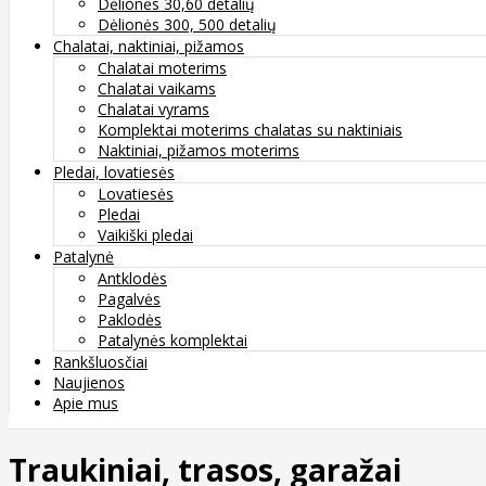
Dėlionės 30,60 detalių
Dėlionės 300, 500 detalių
Chalatai, naktiniai, pižamos
Chalatai moterims
Chalatai vaikams
Chalatai vyrams
Komplektai moterims chalatas su naktiniais
Naktiniai, pižamos moterims
Pledai, lovatiesės
Lovatiesės
Pledai
Vaikiški pledai
Patalynė
Antklodės
Pagalvės
Paklodės
Patalynės komplektai
Rankšluosčiai
Naujienos
Apie mus
Traukiniai, trasos, garažai