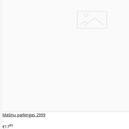
Mašinų parkingas 2999
..
85
€17