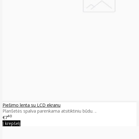
Piešimo lenta su LCD ekranu
Planšetės spalva parenkama atsitiktiniu būdu. ..
40
€7
Į krepšelį