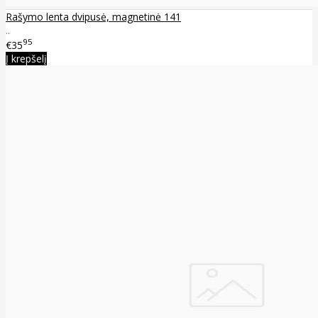
Rašymo lenta dvipusė, magnetinė 141
..
95
€35
Į krepšelį