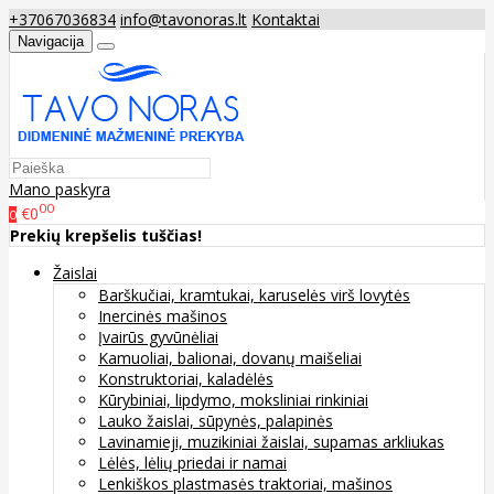
+37067036834
info@tavonoras.lt
Kontaktai
Navigacija
Mano paskyra
00
€0
0
Prekių krepšelis tuščias!
Žaislai
Barškučiai, kramtukai, karuselės virš lovytės
Inercinės mašinos
Įvairūs gyvūnėliai
Kamuoliai, balionai, dovanų maišeliai
Konstruktoriai, kaladėlės
Kūrybiniai, lipdymo, moksliniai rinkiniai
Lauko žaislai, sūpynės, palapinės
Lavinamieji, muzikiniai žaislai, supamas arkliukas
Lėlės, lėlių priedai ir namai
Lenkiškos plastmasės traktoriai, mašinos