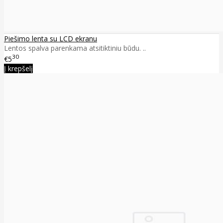
Piešimo lenta su LCD ekranu
Lentos spalva parenkama atsitiktiniu būdu. ..
30
€5
Į krepšelį