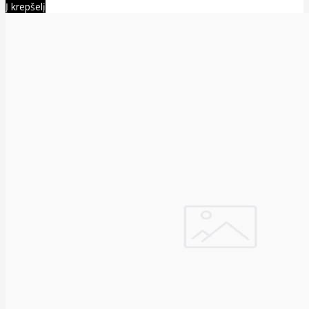
Į krepšelį