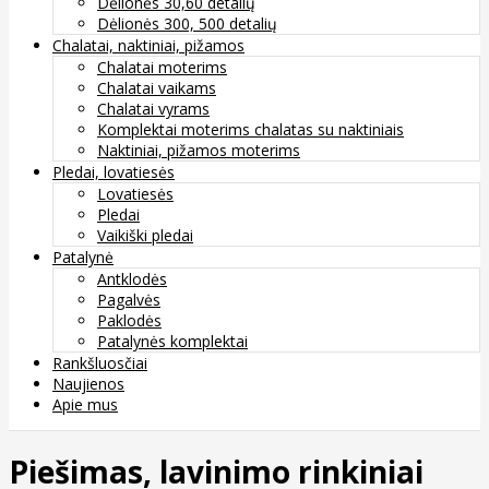
Dėlionės 30,60 detalių
Dėlionės 300, 500 detalių
Chalatai, naktiniai, pižamos
Chalatai moterims
Chalatai vaikams
Chalatai vyrams
Komplektai moterims chalatas su naktiniais
Naktiniai, pižamos moterims
Pledai, lovatiesės
Lovatiesės
Pledai
Vaikiški pledai
Patalynė
Antklodės
Pagalvės
Paklodės
Patalynės komplektai
Rankšluosčiai
Naujienos
Apie mus
Piešimas, lavinimo rinkiniai