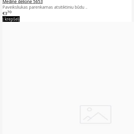
Medinė dėlionė 5653
Paveiksliukas parenkamas atsitiktiniu būdu ..
70
€3
Į krepšelį