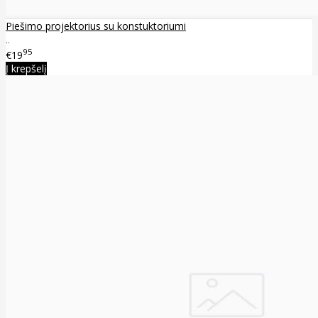
Piešimo projektorius su konstuktoriumi
..
95
€19
Į krepšelį