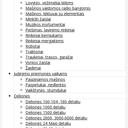
Lovytės, vežimėliai lėlėms
Mašinos valdomos radio bangomis
Mašinos, lėktuvai su elementais
Minkšti žaislai
Muzikos insrtumentai
Piešimas, lavinimo rinkiniai
Rinkiniai berniukams
Rinkiniai mergaitėms
Robotai
Traktoriai
Traukiniai, trasos, garažai
Vonios žaislai
Žaidimai
Judėjimo priemonės vaikams
Paspiriamos mašinos
Paspirtukai, riedlentės
Vaikštynės, stumdukai
Dėlionės
Dėlionės 100,104, 160 detalių
Dėlionės 1000 detalių
Dėlionės 1500 detalių
Dėlionės 2000, 3000,6000 detalių
Dėlionės 24 Maxi detalių