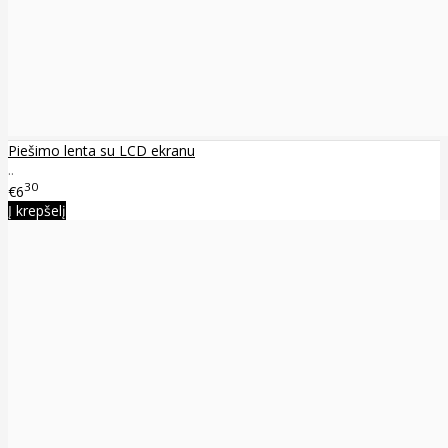
Piešimo lenta su LCD ekranu
..
30
€6
Į krepšelį