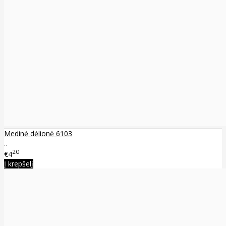
Medinė dėlionė 6103
..
20
€4
Į krepšelį