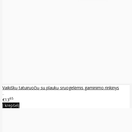
Vaikiškų tatuiruočių su plaukų sruogelėmis gaminimo rinkinys
..
65
€13
Į krepšelį