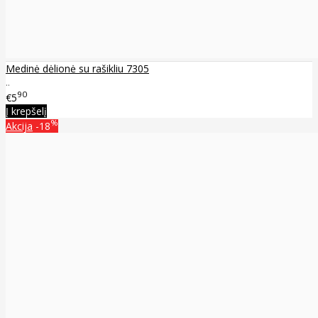
Medinė dėlionė su rašikliu 7305
..
90
€5
Į krepšelį
%
Akcija
-18