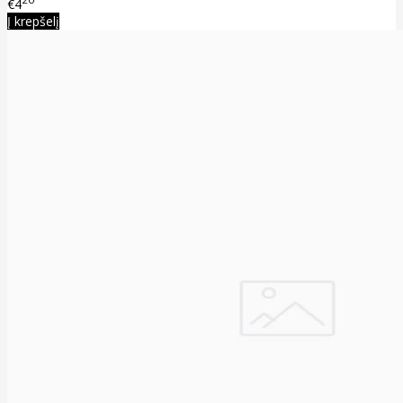
€4
Į krepšelį