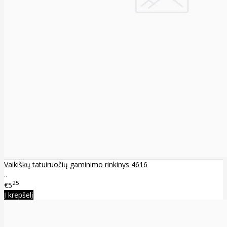
Vaikiškų tatuiruočių gaminimo rinkinys 4616
..
25
€5
Į krepšelį