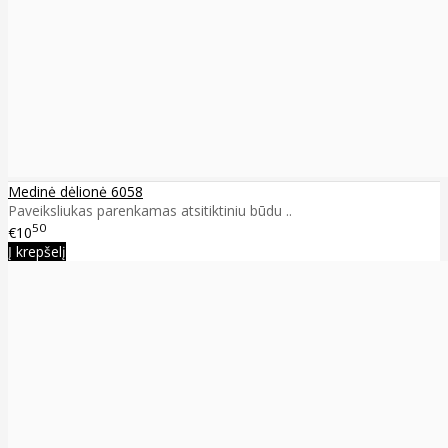
Medinė dėlionė 6058
Paveiksliukas parenkamas atsitiktiniu būdu ..
50
€10
Į krepšelį