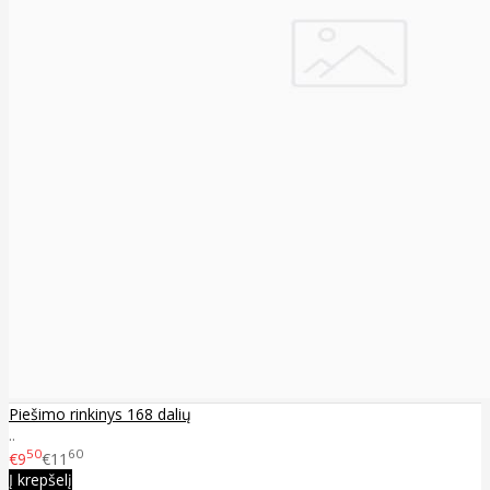
Piešimo rinkinys 168 dalių
..
50
60
€9
€11
Į krepšelį