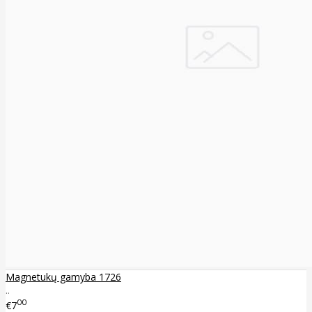
Magnetukų gamyba 1726
..
00
€7