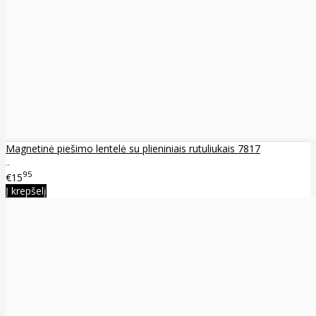
Magnetinė piešimo lentelė su plieniniais rutuliukais 7817
..
95
€15
Į krepšelį