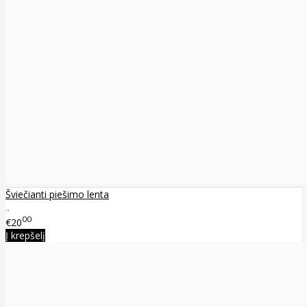
Šviečianti piešimo lenta
..
00
€20
Į krepšelį