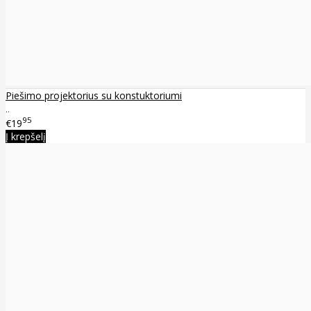
Piešimo projektorius su konstuktoriumi
..
95
€19
Į krepšelį