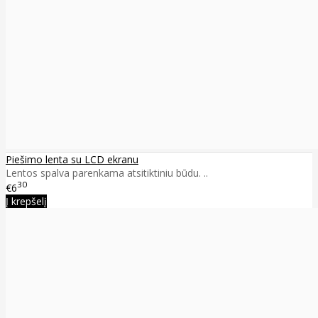
Piešimo lenta su LCD ekranu
Lentos spalva parenkama atsitiktiniu būdu. ..
30
€6
Į krepšelį