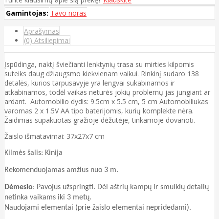
Gamintojas:
Tavo noras
Aprašymas
(0) Atsiliepimai
Įspūdinga, naktį šviečianti lenktynių trasa su mirties kilpomis
suteiks daug džiaugsmo kiekvienam vaikui. Rinkinį sudaro 138
detalės, kurios tarpusavyje yra lengvai sukabinamos ir
atkabinamos, todėl vaikas neturės jokių problemų jas jungiant ar
ardant. Automobilio dydis: 9.5cm x 5.5 cm, 5 cm Automobiliukas
varomas 2 x 1.5V AA tipo baterijomis, kurių komplekte nėra.
Žaidimas supakuotas gražioje dėžutėje, tinkamoje dovanoti.
Žaislo išmatavimai: 37x27x7 cm
Kilmės šalis: Kinija
Rekomenduojamas amžius nuo 3 m.
Dėmesio
: Pavojus užspringti. Dėl aštrių kampų ir smulkių detalių
netinka vaikams iki 3 metų.
Naudojami elementai (prie žaislo elementai nepridedami).