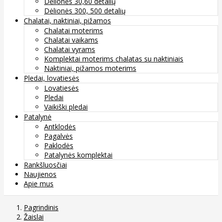
Dėlionės 30,60 detalių
Dėlionės 300, 500 detalių
Chalatai, naktiniai, pižamos
Chalatai moterims
Chalatai vaikams
Chalatai vyrams
Komplektai moterims chalatas su naktiniais
Naktiniai, pižamos moterims
Pledai, lovatiesės
Lovatiesės
Pledai
Vaikiški pledai
Patalynė
Antklodės
Pagalvės
Paklodės
Patalynės komplektai
Rankšluosčiai
Naujienos
Apie mus
Pagrindinis
Žaislai