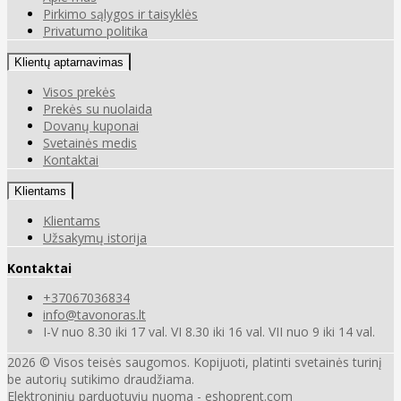
Pirkimo sąlygos ir taisyklės
Privatumo politika
Klientų aptarnavimas
Visos prekės
Prekės su nuolaida
Dovanų kuponai
Svetainės medis
Kontaktai
Klientams
Klientams
Užsakymų istorija
Kontaktai
+37067036834
info@tavonoras.lt
I-V nuo 8.30 iki 17 val. VI 8.30 iki 16 val. VII nuo 9 iki 14 val.
2026 © Visos teisės saugomos. Kopijuoti, platinti svetainės turinį
be autorių sutikimo draudžiama.
Elektroninių parduotuvių nuoma
-
eshoprent.com