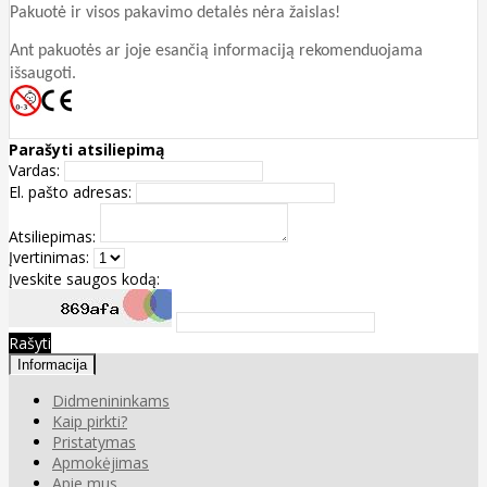
Pakuotė ir visos pakavimo detalės nėra žaislas!
Ant pakuotės ar joje esančią informaciją rekomenduojama
išsaugoti.
Parašyti atsiliepimą
Vardas:
El. pašto adresas:
Atsiliepimas:
Įvertinimas:
Įveskite saugos kodą:
Rašyti
Informacija
Didmenininkams
Kaip pirkti?
Pristatymas
Apmokėjimas
Apie mus