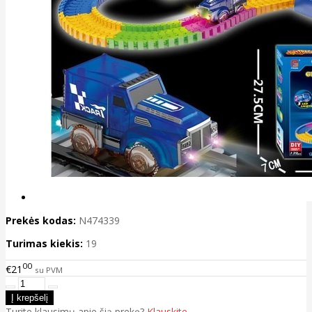
Prekės kodas:
N474339
Turimas kiekis:
19
00
€21
su PVM
Turite klausimų apie šią prekę?
Klauskite