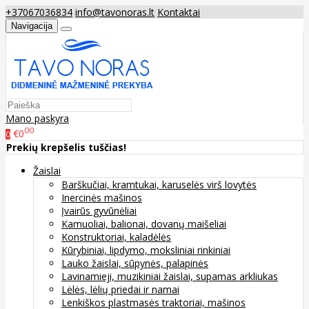
+37067036834
info@tavonoras.lt
Kontaktai
Navigacija
Mano paskyra
00
€0
0
Prekių krepšelis tuščias!
Žaislai
Barškučiai, kramtukai, karuselės virš lovytės
Inercinės mašinos
Įvairūs gyvūnėliai
Kamuoliai, balionai, dovanų maišeliai
Konstruktoriai, kaladėlės
Kūrybiniai, lipdymo, moksliniai rinkiniai
Lauko žaislai, sūpynės, palapinės
Lavinamieji, muzikiniai žaislai, supamas arkliukas
Lėlės, lėlių priedai ir namai
Lenkiškos plastmasės traktoriai, mašinos