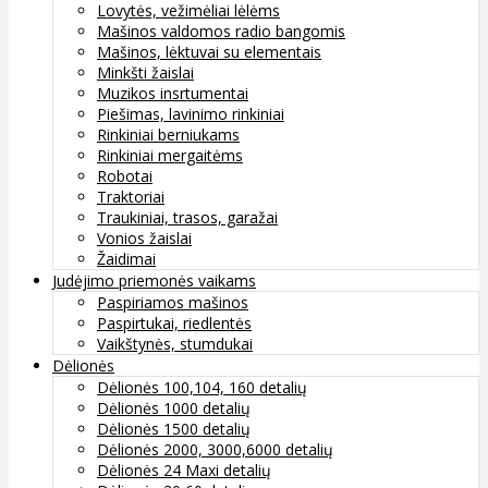
Lovytės, vežimėliai lėlėms
Mašinos valdomos radio bangomis
Mašinos, lėktuvai su elementais
Minkšti žaislai
Muzikos insrtumentai
Piešimas, lavinimo rinkiniai
Rinkiniai berniukams
Rinkiniai mergaitėms
Robotai
Traktoriai
Traukiniai, trasos, garažai
Vonios žaislai
Žaidimai
Judėjimo priemonės vaikams
Paspiriamos mašinos
Paspirtukai, riedlentės
Vaikštynės, stumdukai
Dėlionės
Dėlionės 100,104, 160 detalių
Dėlionės 1000 detalių
Dėlionės 1500 detalių
Dėlionės 2000, 3000,6000 detalių
Dėlionės 24 Maxi detalių