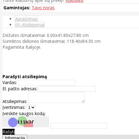
Turite klausimų apie šią prekę?
Klauskite
Gamintojas:
Tavo noras
Aprašymas
(0) Atsiliepimai
Dėžutės išmatavimai: 6.00x41.80x27.80 cm
Surinktos dėlionės išmatavimai: 118.40x84.30 cm
Pagaminta Italijoje.
Parašyti atsiliepimą
Vardas:
El. pašto adresas:
Atsiliepimas:
Įvertinimas:
Įveskite saugos kodą:
Rašyti
Informacija