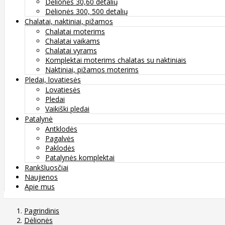
Dėlionės 30,60 detalių
Dėlionės 300, 500 detalių
Chalatai, naktiniai, pižamos
Chalatai moterims
Chalatai vaikams
Chalatai vyrams
Komplektai moterims chalatas su naktiniais
Naktiniai, pižamos moterims
Pledai, lovatiesės
Lovatiesės
Pledai
Vaikiški pledai
Patalynė
Antklodės
Pagalvės
Paklodės
Patalynės komplektai
Rankšluosčiai
Naujienos
Apie mus
Pagrindinis
Dėlionės