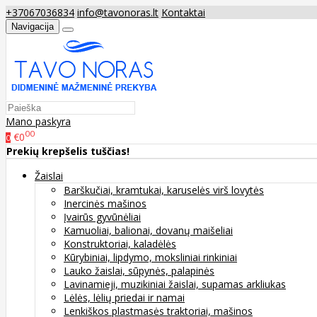
+37067036834
info@tavonoras.lt
Kontaktai
Navigacija
Mano paskyra
00
€0
0
Prekių krepšelis tuščias!
Žaislai
Barškučiai, kramtukai, karuselės virš lovytės
Inercinės mašinos
Įvairūs gyvūnėliai
Kamuoliai, balionai, dovanų maišeliai
Konstruktoriai, kaladėlės
Kūrybiniai, lipdymo, moksliniai rinkiniai
Lauko žaislai, sūpynės, palapinės
Lavinamieji, muzikiniai žaislai, supamas arkliukas
Lėlės, lėlių priedai ir namai
Lenkiškos plastmasės traktoriai, mašinos