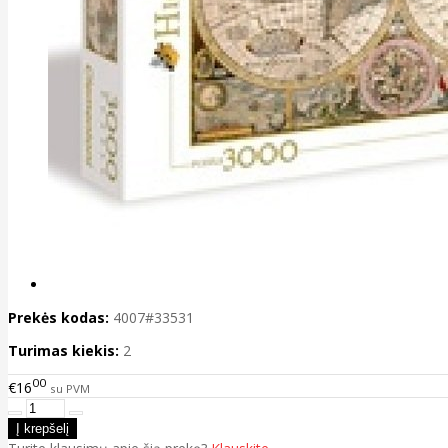
Prekės kodas:
4007#33531
Turimas kiekis:
2
00
€16
su PVM