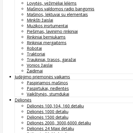
Lovytės, vežimėliai lėlėms
Mašinos valdomos radio bangomis
Mašinos, lėktuvai su elementais
Minkšti žaislai
Muzikos insrtumentai
Piešimas, lavinimo rinkiniai
Rinkiniai berniukams
Rinkiniai mergaitėms
Robotai
Traktoriai
Traukiniai, trasos, garažai
Vonios žaislai
Žaidimai
Judėjimo priemonės vaikams
Paspiriamos mašinos
Paspirtukai, riedlentės
Vaikštynės, stumdukai
Dėlionės
Dėlionės 100,104, 160 detalių
Dėlionės 1000 detalių
Dėlionės 1500 detalių
Dėlionės 2000, 3000,6000 detalių
Dėlionės 24 Maxi detalių