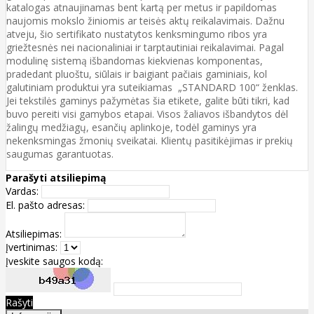
katalogas atnaujinamas bent kartą per metus ir papildomas
naujomis mokslo žiniomis ar teisės aktų reikalavimais. Dažnu
atveju, šio sertifikato nustatytos kenksmingumo ribos yra
griežtesnės nei nacionaliniai ir tarptautiniai reikalavimai. Pagal
modulinę sistemą išbandomas kiekvienas komponentas,
pradedant pluoštu, siūlais ir baigiant pačiais gaminiais, kol
galutiniam produktui yra suteikiamas „STANDARD 100“ ženklas.
Jei tekstilės gaminys pažymėtas šia etikete, galite būti tikri, kad
buvo pereiti visi gamybos etapai. Visos žaliavos išbandytos dėl
žalingų medžiagų, esančių aplinkoje, todėl gaminys yra
nekenksmingas žmonių sveikatai. Klientų pasitikėjimas ir prekių
saugumas garantuotas.
Parašyti atsiliepimą
Vardas:
El. pašto adresas:
Atsiliepimas:
Įvertinimas:
Įveskite saugos kodą:
Rašyti