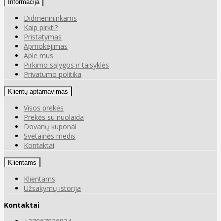
Informacija
Didmenininkams
Kaip pirkti?
Pristatymas
Apmokėjimas
Apie mus
Pirkimo sąlygos ir taisyklės
Privatumo politika
Klientų aptarnavimas
Visos prekės
Prekės su nuolaida
Dovanų kuponai
Svetainės medis
Kontaktai
Klientams
Klientams
Užsakymų istorija
Kontaktai