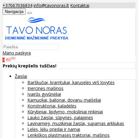
+37067036834
info@tavonoras.lt
Kontaktai
Navigacija
Mano paskyra
00
€0
0
Prekių krepšelis tuščias!
Žaislai
Barškučiai, kramtukai, karuselės virš lovytės
Inercinės mašinos
Įvairūs gyvūnėliai
Kamuoliai, balionai, dovanų maišeliai
Konstruktoriai, kaladėlės
Kūrybiniai, lipdymo, moksliniai rinkiniai
Lauko žaislai, sūpynės, palapinės
Lavinamieji, muzikiniai žaislai, supamas arkliukas
Lėlės, lėlių priedai ir namai
Lenkiškos plastmasės traktoriai, mašinos