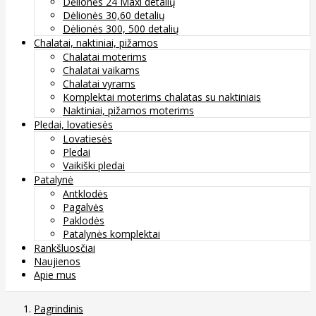
Dėlionės 24 Maxi detalių
Dėlionės 30,60 detalių
Dėlionės 300, 500 detalių
Chalatai, naktiniai, pižamos
Chalatai moterims
Chalatai vaikams
Chalatai vyrams
Komplektai moterims chalatas su naktiniais
Naktiniai, pižamos moterims
Pledai, lovatiesės
Lovatiesės
Pledai
Vaikiški pledai
Patalynė
Antklodės
Pagalvės
Paklodės
Patalynės komplektai
Rankšluosčiai
Naujienos
Apie mus
Pagrindinis