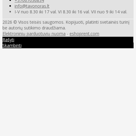
+37067036834
info@tavonoras.lt
I-V nuo 8.30 iki 17 val. VI 8.30 iki 16 val. VII nuo 9 iki 14 val.
2026 © Visos teisės saugomos. Kopijuoti, platinti svetainės turinį
be autorių sutikimo draudžiama.
Elektroninių parduotuvių nuoma
-
eshoprent.com
Rašyti
Skambinti