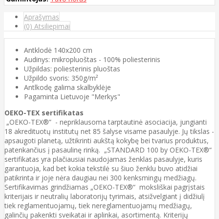
Aprašymas
(0) Atsiliepimai
Antklodė 140x200 cm
Audinys: mikropluoštas - 100% poliesterinis
Užpildas: poliesterinis pluoštas
Užpildo svoris: 350g/m²
Antlkodę galima skalbyklėje
Pagaminta Lietuvoje "Merkys"
OEKO-TEX sertifikatas
„OEKO-TEX®” - nepriklausoma tarptautinė asociacija, jungianti
18 akredituotų institutų net 85 šalyse visame pasaulyje. Jų tikslas -
apsaugoti planetą, užtikrinti aukštą kokybę bei tvarius produktus,
patenkančius į pasaulinę rinką. „STANDARD 100 by OEKO-TEX®“
sertifikatas yra plačiausiai naudojamas ženklas pasaulyje, kuris
garantuoja, kad bet kokia tekstilė su šiuo ženklu buvo atidžiai
patikrinta ir joje nėra daugiau nei 300 kenksmingų medžiagų.
Sertifikavimas grindžiamas „OEKO-TEX®“ moksliškai pagrįstais
kriterijais ir neutralių laboratorijų tyrimais, atsižvelgiant į didžiulį
tiek reglamentuojamų, tiek nereglamentuojamų medžiagų,
galinčių pakenkti sveikatai ir aplinkai, asortimentą. Kriterijų