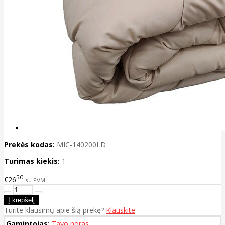
Prekės kodas:
MIC-140200LD
Turimas kiekis:
1
50
€26
su PVM
Turite klausimų apie šią prekę?
Klauskite
Gamintojas:
Tavo noras