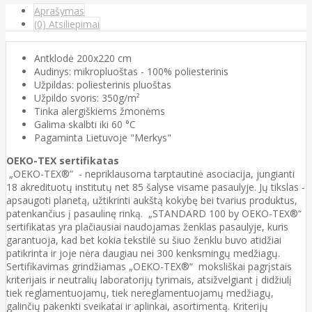
Aprašymas
(0) Atsiliepimai
Antklodė 200x220 cm
Audinys: mikropluoštas - 100% poliesterinis
Užpildas: poliesterinis pluoštas
Užpildo svoris: 350g/m²
Tinka alergiškiems žmonėms
Galima skalbti iki 60 °C
Pagaminta Lietuvoje "Merkys"
OEKO-TEX sertifikatas
„OEKO-TEX®” - nepriklausoma tarptautinė asociacija, jungianti
18 akredituotų institutų net 85 šalyse visame pasaulyje. Jų tikslas -
apsaugoti planetą, užtikrinti aukštą kokybę bei tvarius produktus,
patenkančius į pasaulinę rinką. „STANDARD 100 by OEKO-TEX®“
sertifikatas yra plačiausiai naudojamas ženklas pasaulyje, kuris
garantuoja, kad bet kokia tekstilė su šiuo ženklu buvo atidžiai
patikrinta ir joje nėra daugiau nei 300 kenksmingų medžiagų.
Sertifikavimas grindžiamas „OEKO-TEX®“ moksliškai pagrįstais
kriterijais ir neutralių laboratorijų tyrimais, atsižvelgiant į didžiulį
tiek reglamentuojamų, tiek nereglamentuojamų medžiagų,
galinčių pakenkti sveikatai ir aplinkai, asortimentą. Kriterijų