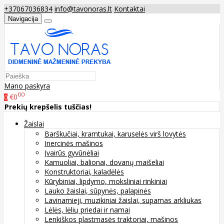
+37067036834
info@tavonoras.lt
Kontaktai
Navigacija
Mano paskyra
00
€0
0
Prekių krepšelis tuščias!
Žaislai
Barškučiai, kramtukai, karuselės virš lovytės
Inercinės mašinos
Įvairūs gyvūnėliai
Kamuoliai, balionai, dovanų maišeliai
Konstruktoriai, kaladėlės
Kūrybiniai, lipdymo, moksliniai rinkiniai
Lauko žaislai, sūpynės, palapinės
Lavinamieji, muzikiniai žaislai, supamas arkliukas
Lėlės, lėlių priedai ir namai
Lenkiškos plastmasės traktoriai, mašinos