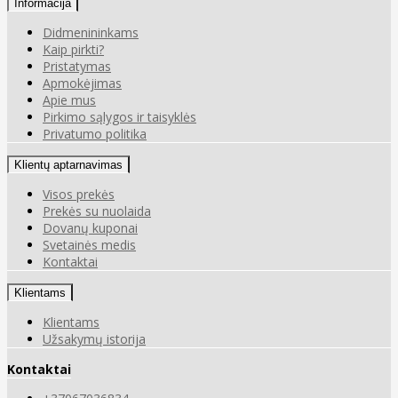
Informacija
Didmenininkams
Kaip pirkti?
Pristatymas
Apmokėjimas
Apie mus
Pirkimo sąlygos ir taisyklės
Privatumo politika
Klientų aptarnavimas
Visos prekės
Prekės su nuolaida
Dovanų kuponai
Svetainės medis
Kontaktai
Klientams
Klientams
Užsakymų istorija
Kontaktai