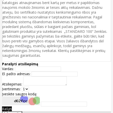
katalogas atnaujinamas bent kartą per metus ir papildomas
naujomis mokslo žiniomis ar teisės aktų reikalavimais. Dažnu
atveju, šio sertifikato nustatytos kenksmingumo ribos yra
griežtesnės nei nacionaliniai ir tarptautiniai reikalavimai. Pagal
modulinę sistemą išbandomas kiekvienas komponentas,
pradedant pluoštu, siūlais ir baigiant pačiais gaminiais, kol
galutiniam produktui yra suteikiamas „STANDARD 100“ ženklas.
Jei tekstilės gaminys pažymėtas šia etikete, galite būti tikri, kad
buvo pereiti visi gamybos etapai. Visos žaliavos išbandytos dėl
žalingų medžiagų, esančių aplinkoje, todėl gaminys yra
nekenksmingas žmonių sveikatai. Klientų pasitikėjimas ir prekių
saugumas garantuotas.
Parašyti atsiliepimą
Vardas:
El. pašto adresas:
Atsiliepimas:
Įvertinimas:
Įveskite saugos kodą:
Rašyti