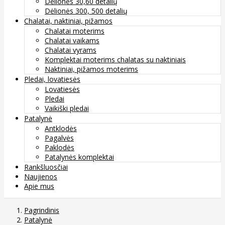
Dėlionės 30,60 detalių
Dėlionės 300, 500 detalių
Chalatai, naktiniai, pižamos
Chalatai moterims
Chalatai vaikams
Chalatai vyrams
Komplektai moterims chalatas su naktiniais
Naktiniai, pižamos moterims
Pledai, lovatiesės
Lovatiesės
Pledai
Vaikiški pledai
Patalynė
Antklodės
Pagalvės
Paklodės
Patalynės komplektai
Rankšluosčiai
Naujienos
Apie mus
Pagrindinis
Patalynė