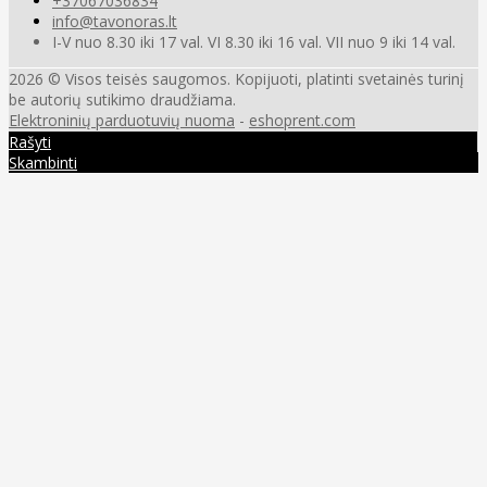
+37067036834
info@tavonoras.lt
I-V nuo 8.30 iki 17 val. VI 8.30 iki 16 val. VII nuo 9 iki 14 val.
2026 © Visos teisės saugomos. Kopijuoti, platinti svetainės turinį
be autorių sutikimo draudžiama.
Elektroninių parduotuvių nuoma
-
eshoprent.com
Rašyti
Skambinti