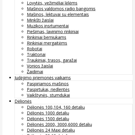
Lovytės, vežimėliai lėlėms
Mašinos valdomos radio bangomis
Mašinos, lėktuvai su elementais
Minkšti žaislai
Muzikos insrtumentai
Piešimas, lavinimo rinkiniai
Rinkiniai berniukams
Rinkiniai mergaitėms
Robotai
Traktoriai
Traukiniai, trasos, garažai
Vonios žaislai
Žaidimai
Judėjimo priemonės vaikams
Paspiriamos mašinos
Paspirtukai, riedlentės
Vaikštynės, stumdukai
Dėlionės
Dėlionės 100,104, 160 detalių
Dėlionės 1000 detalių
Dėlionės 1500 detalių
Dėlionės 2000, 3000,6000 detalių
Dėlionės 24 Maxi detalių