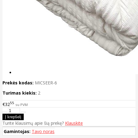
Prekės kodas:
MICSEER-6
Turimas kiekis:
2
55
€32
su PVM
Turite klausimų apie šią prekę?
Klauskite
Gamintojas:
Tavo noras