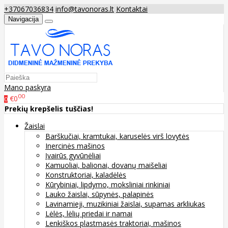
+37067036834
info@tavonoras.lt
Kontaktai
Navigacija
Mano paskyra
00
€0
0
Prekių krepšelis tuščias!
Žaislai
Barškučiai, kramtukai, karuselės virš lovytės
Inercinės mašinos
Įvairūs gyvūnėliai
Kamuoliai, balionai, dovanų maišeliai
Konstruktoriai, kaladėlės
Kūrybiniai, lipdymo, moksliniai rinkiniai
Lauko žaislai, sūpynės, palapinės
Lavinamieji, muzikiniai žaislai, supamas arkliukas
Lėlės, lėlių priedai ir namai
Lenkiškos plastmasės traktoriai, mašinos