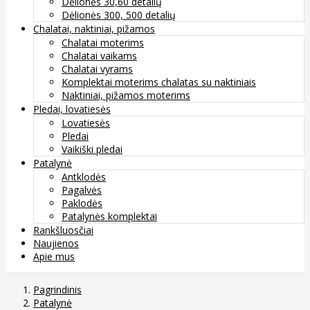
Dėlionės 30,60 detalių
Dėlionės 300, 500 detalių
Chalatai, naktiniai, pižamos
Chalatai moterims
Chalatai vaikams
Chalatai vyrams
Komplektai moterims chalatas su naktiniais
Naktiniai, pižamos moterims
Pledai, lovatiesės
Lovatiesės
Pledai
Vaikiški pledai
Patalynė
Antklodės
Pagalvės
Paklodės
Patalynės komplektai
Rankšluosčiai
Naujienos
Apie mus
Pagrindinis
Patalynė