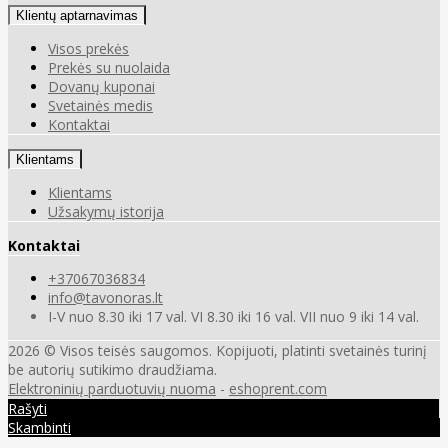
Klientų aptarnavimas
Visos prekės
Prekės su nuolaida
Dovanų kuponai
Svetainės medis
Kontaktai
Klientams
Klientams
Užsakymų istorija
Kontaktai
+37067036834
info@tavonoras.lt
I-V nuo 8.30 iki 17 val. VI 8.30 iki 16 val. VII nuo 9 iki 14 val.
2026 © Visos teisės saugomos. Kopijuoti, platinti svetainės turinį
be autorių sutikimo draudžiama.
Elektroninių parduotuvių nuoma
-
eshoprent.com
Rašyti
Skambinti