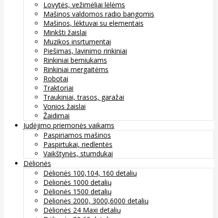
Lovytės, vežimėliai lėlėms
Mašinos valdomos radio bangomis
Mašinos, lėktuvai su elementais
Minkšti žaislai
Muzikos insrtumentai
Piešimas, lavinimo rinkiniai
Rinkiniai berniukams
Rinkiniai mergaitėms
Robotai
Traktoriai
Traukiniai, trasos, garažai
Vonios žaislai
Žaidimai
Judėjimo priemonės vaikams
Paspiriamos mašinos
Paspirtukai, riedlentės
Vaikštynės, stumdukai
Dėlionės
Dėlionės 100,104, 160 detalių
Dėlionės 1000 detalių
Dėlionės 1500 detalių
Dėlionės 2000, 3000,6000 detalių
Dėlionės 24 Maxi detalių