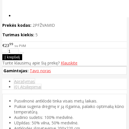
Prekės kodas:
2PFŽVAMID
Turimas kiekis:
5
99
€23
su PVM
Turite klausimų apie šią prekę?
Klauskite
Gamintojas:
Tavo noras
Aprašymas
(0) Atsiliepimai
Pusvilnonė antklodė tinka visais metų laikais.
Puikiai sugeria drėgmę ir ją išgarina, palaiko optimalią kūno
temperatūrą.
Audinio sudėtis: 100% medvilnė.
Užpildas: 50% vilna, 50% medvilnė.
Antklodės išmatavimai 200x220 cm.