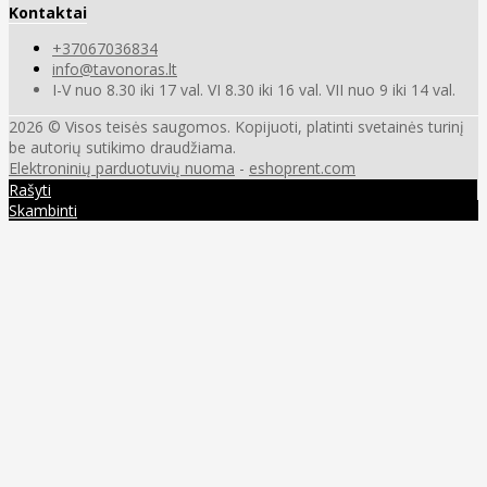
Kontaktai
+37067036834
info@tavonoras.lt
I-V nuo 8.30 iki 17 val. VI 8.30 iki 16 val. VII nuo 9 iki 14 val.
2026 © Visos teisės saugomos. Kopijuoti, platinti svetainės turinį
be autorių sutikimo draudžiama.
Elektroninių parduotuvių nuoma
-
eshoprent.com
Rašyti
Skambinti