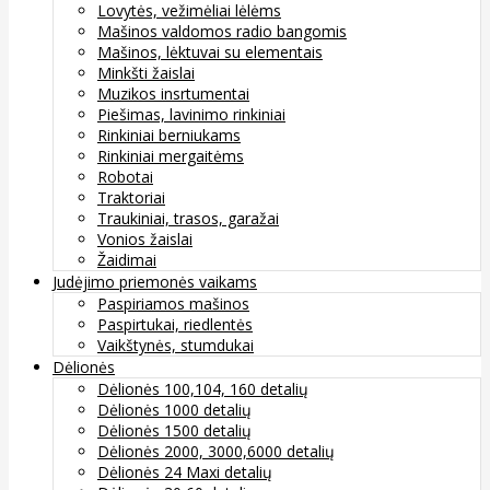
Lovytės, vežimėliai lėlėms
Mašinos valdomos radio bangomis
Mašinos, lėktuvai su elementais
Minkšti žaislai
Muzikos insrtumentai
Piešimas, lavinimo rinkiniai
Rinkiniai berniukams
Rinkiniai mergaitėms
Robotai
Traktoriai
Traukiniai, trasos, garažai
Vonios žaislai
Žaidimai
Judėjimo priemonės vaikams
Paspiriamos mašinos
Paspirtukai, riedlentės
Vaikštynės, stumdukai
Dėlionės
Dėlionės 100,104, 160 detalių
Dėlionės 1000 detalių
Dėlionės 1500 detalių
Dėlionės 2000, 3000,6000 detalių
Dėlionės 24 Maxi detalių