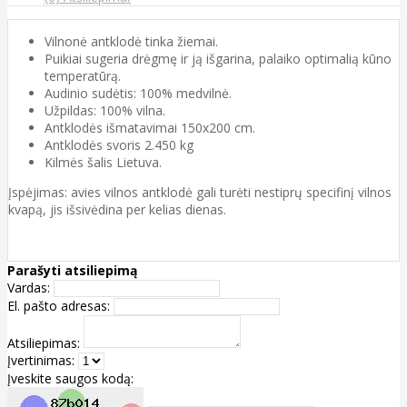
Vilnonė antklodė tinka žiemai.
Puikiai sugeria drėgmę ir ją išgarina, palaiko optimalią kūno
temperatūrą.
Audinio sudėtis: 100% medvilnė.
Užpildas: 100% vilna.
Antklodės išmatavimai 150x200 cm.
Antklodės svoris 2.450 kg
Kilmės šalis Lietuva.
Įspėjimas: avies vilnos antklodė gali turėti nestiprų specifinį vilnos
kvapą, jis išsivėdina per kelias dienas.
Parašyti atsiliepimą
Vardas:
El. pašto adresas:
Atsiliepimas:
Įvertinimas:
Įveskite saugos kodą: