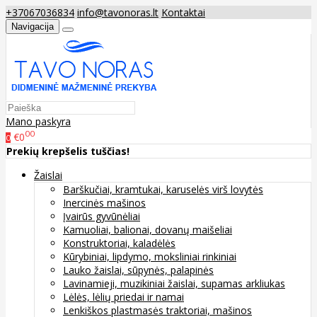
+37067036834
info@tavonoras.lt
Kontaktai
Navigacija
Mano paskyra
00
€0
0
Prekių krepšelis tuščias!
Žaislai
Barškučiai, kramtukai, karuselės virš lovytės
Inercinės mašinos
Įvairūs gyvūnėliai
Kamuoliai, balionai, dovanų maišeliai
Konstruktoriai, kaladėlės
Kūrybiniai, lipdymo, moksliniai rinkiniai
Lauko žaislai, sūpynės, palapinės
Lavinamieji, muzikiniai žaislai, supamas arkliukas
Lėlės, lėlių priedai ir namai
Lenkiškos plastmasės traktoriai, mašinos