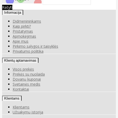
Rašyti
Informacija
Didmenininkams
Kaip pirkti?
Pristatymas
Apmokėjimas
Apie mus
Pirkimo sąlygos ir taisyklės
Privatumo politika
Klientų aptarnavimas
Visos prekės
Prekės su nuolaida
Dovanų kuponai
Svetainės medis
Kontaktai
Klientams
Klientams
Užsakymų istorija