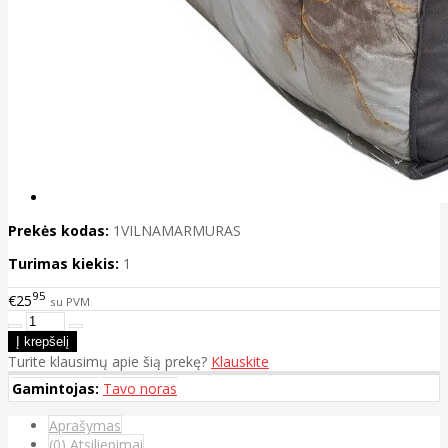
Prekės kodas:
1VILNAMARMURAS
Turimas kiekis:
1
95
€25
su PVM
Turite klausimų apie šią prekę?
Klauskite
Gamintojas:
Tavo noras
Aprašymas
(0) Atsiliepimai