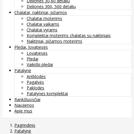
Dėlionės 30,60 detalių
Dėlionės 300, 500 detalių
Chalatai, naktiniai, pižamos
Chalatai moterims
Chalatai vaikams
Chalatai vyrams
Komplektai moterims chalatas su naktiniais
Naktiniai, pižamos moterims
Pledai, lovatiesės
Lovatiesės
Pledai
Vaikiški pledai
Patalynė
Antklodės
Pagalvės
Paklodės
Patalynės komplektai
Rankšluosčiai
Naujienos
Apie mus
Pagrindinis
Patalynė