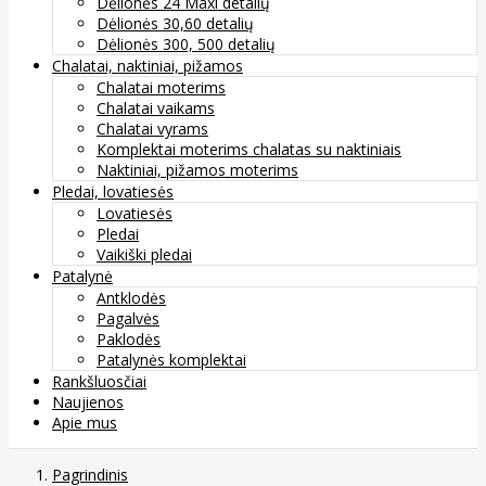
Dėlionės 24 Maxi detalių
Dėlionės 30,60 detalių
Dėlionės 300, 500 detalių
Chalatai, naktiniai, pižamos
Chalatai moterims
Chalatai vaikams
Chalatai vyrams
Komplektai moterims chalatas su naktiniais
Naktiniai, pižamos moterims
Pledai, lovatiesės
Lovatiesės
Pledai
Vaikiški pledai
Patalynė
Antklodės
Pagalvės
Paklodės
Patalynės komplektai
Rankšluosčiai
Naujienos
Apie mus
Pagrindinis