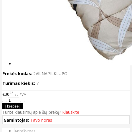
Prekės kodas:
2VILNAPILKLUPO
Turimas kiekis:
7
95
€30
su PVM
Turite klausimų apie šią prekę?
Klauskite
Gamintojas:
Tavo noras
Aprašymas