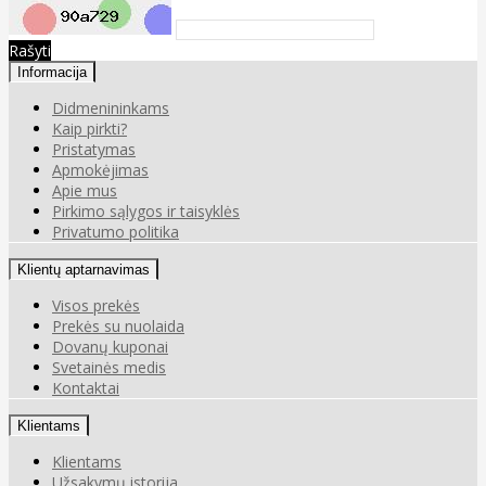
Rašyti
Informacija
Didmenininkams
Kaip pirkti?
Pristatymas
Apmokėjimas
Apie mus
Pirkimo sąlygos ir taisyklės
Privatumo politika
Klientų aptarnavimas
Visos prekės
Prekės su nuolaida
Dovanų kuponai
Svetainės medis
Kontaktai
Klientams
Klientams
Užsakymų istorija