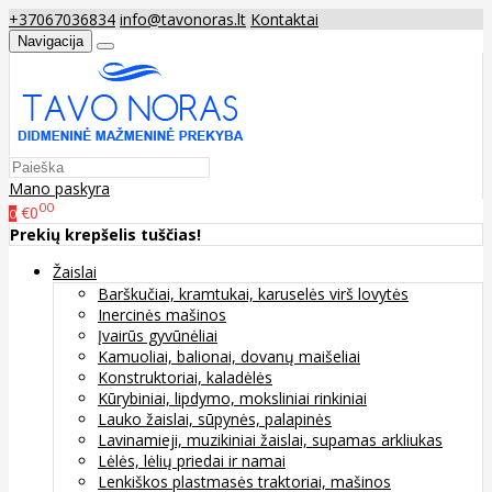
+37067036834
info@tavonoras.lt
Kontaktai
Navigacija
Mano paskyra
00
€0
0
Prekių krepšelis tuščias!
Žaislai
Barškučiai, kramtukai, karuselės virš lovytės
Inercinės mašinos
Įvairūs gyvūnėliai
Kamuoliai, balionai, dovanų maišeliai
Konstruktoriai, kaladėlės
Kūrybiniai, lipdymo, moksliniai rinkiniai
Lauko žaislai, sūpynės, palapinės
Lavinamieji, muzikiniai žaislai, supamas arkliukas
Lėlės, lėlių priedai ir namai
Lenkiškos plastmasės traktoriai, mašinos