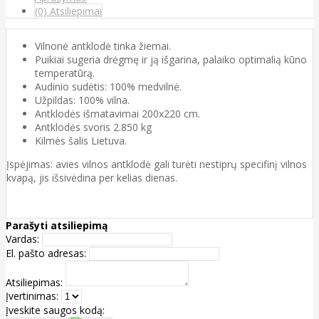
(0) Atsiliepimai
Vilnonė antklodė tinka žiemai.
Puikiai sugeria drėgmę ir ją išgarina, palaiko optimalią kūno
temperatūrą.
Audinio sudėtis: 100% medvilnė.
Užpildas: 100% vilna.
Antklodės išmatavimai 200x220 cm.
Antklodės svoris 2.850 kg
Kilmės šalis Lietuva.
Įspėjimas: avies vilnos antklodė gali turėti nestiprų specifinį vilnos
kvapą, jis išsivėdina per kelias dienas.
Parašyti atsiliepimą
Vardas:
El. pašto adresas:
Atsiliepimas:
Įvertinimas:
Įveskite saugos kodą: