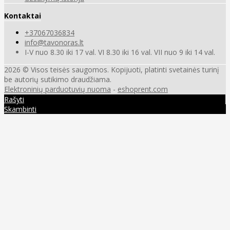
Kontaktai
+37067036834
info@tavonoras.lt
I-V nuo 8.30 iki 17 val. VI 8.30 iki 16 val. VII nuo 9 iki 14 val.
2026 © Visos teisės saugomos. Kopijuoti, platinti svetainės turinį
be autorių sutikimo draudžiama.
Elektroninių parduotuvių nuoma
-
eshoprent.com
Rašyti
Skambinti