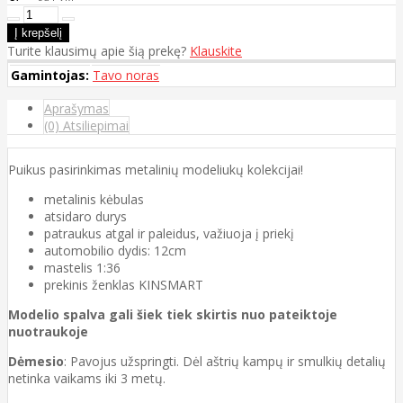
Turite klausimų apie šią prekę?
Klauskite
Gamintojas:
Tavo noras
Aprašymas
(0) Atsiliepimai
Puikus pasirinkimas metalinių modeliukų kolekcijai!
metalinis kėbulas
atsidaro durys
patraukus atgal ir paleidus, važiuoja į priekį
automobilio dydis: 12cm
mastelis 1:36
prekinis ženklas KINSMART
Modelio spalva gali šiek tiek skirtis nuo pateiktoje
nuotraukoje
Dėmesio
: Pavojus užspringti. Dėl aštrių kampų ir smulkių detalių
netinka vaikams iki 3 metų.