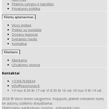
Pirkimo sąlygos ir taisyklės
Privatumo politika
Klientų aptarnavimas
Visos prekės
Prekės su nuolaida
Dovanų kuponai
Svetainės medis
Kontaktai
Klientams
Klientams
Užsakymų istorija
Kontaktai
+37067036834
info@tavonoras.lt
I-V nuo 8.30 iki 17 val. VI 8.30 iki 16 val. VII nuo 9 iki 14 val.
2026 © Visos teisės saugomos. Kopijuoti, platinti svetainės turinį
be autorių sutikimo draudžiama.
Elektroninių parduotuvių nuoma
-
eshoprent.com