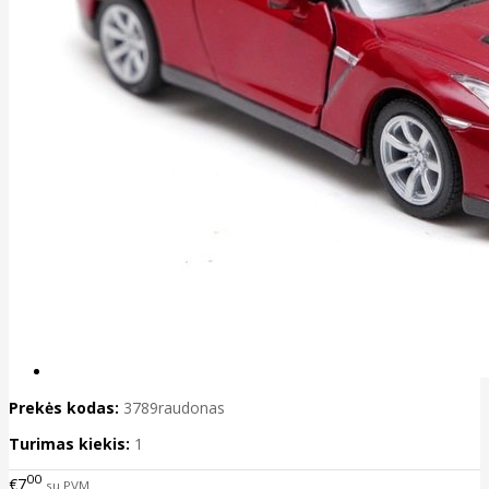
Prekės kodas:
3789raudonas
Turimas kiekis:
1
00
€7
su PVM