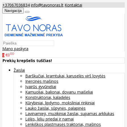
+37067036834
info@tavonoras.lt
Kontaktai
Navigacija
Mano paskyra
00
€0
0
Prekių krepšelis tuščias!
Žaislai
Barškučiai, kramtukai, karuselės virš lovytės
Inercinės mašinos
Įvairūs gyvūnėliai
Kamuoliai, balionai, dovanų maišeliai
Konstruktoriai, kaladėlės
Kūrybiniai, lipdymo, moksliniai rinkiniai
Lauko žaislai, sūpynės, palapinės
Lavinamieji, muzikiniai žaislai, supamas arkliukas
Lėlės, lėlių priedai ir namai
Lenkiškos plastmasės traktoriai, mašinos