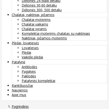
Dėlionės 24 Maxi detalių
Dėlionės 30,60 detalių
Dėlionės 300, 500 detalių
Chalatai, naktiniai, pižamos
Chalatai moterims
Chalatai vaikams
Chalatai vyrams
Komplektai moterims chalatas su naktiniais
Naktiniai, pižamos moterims
Pledai, lovatiesės
Lovatiesės
Pledai
Vaikiški pledai
Patalynė
Antklodės
Pagalvės
Paklodės
Patalynės komplektai
Rankšluosčiai
Naujienos
Apie mus
Pagrindinis