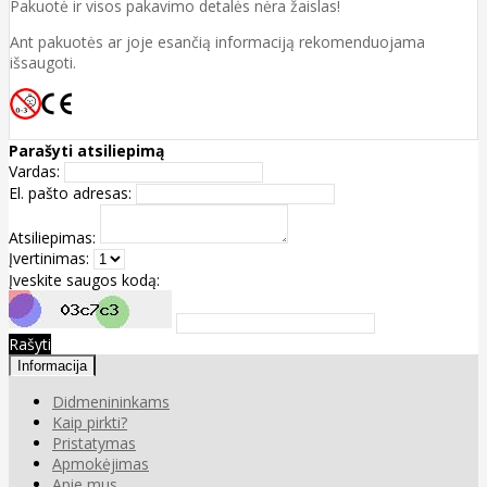
Pakuotė ir visos pakavimo detalės nėra žaislas!
Ant pakuotės ar joje esančią informaciją rekomenduojama
išsaugoti.
Parašyti atsiliepimą
Vardas:
El. pašto adresas:
Atsiliepimas:
Įvertinimas:
Įveskite saugos kodą:
Rašyti
Informacija
Didmenininkams
Kaip pirkti?
Pristatymas
Apmokėjimas
Apie mus