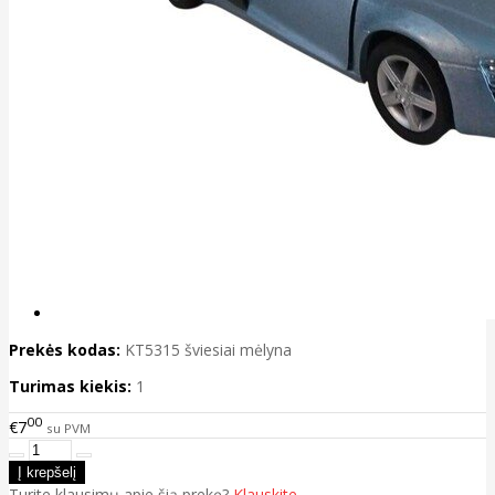
Prekės kodas:
KT5315 šviesiai mėlyna
Turimas kiekis:
1
00
€7
su PVM
Turite klausimų apie šią prekę?
Klauskite