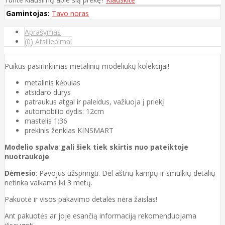
Gamintojas:
Tavo noras
Aprašymas
(0) Atsiliepimai
Puikus pasirinkimas metalinių modeliukų kolekcijai!
metalinis kėbulas
atsidaro durys
patraukus atgal ir paleidus, važiuoja į priekį
automobilio dydis: 12cm
mastelis 1:36
prekinis ženklas KINSMART
Modelio spalva gali šiek tiek skirtis nuo pateiktoje
nuotraukoje
Dėmesio
: Pavojus užspringti. Dėl aštrių kampų ir smulkių detalių
netinka vaikams iki 3 metų.
Pakuotė ir visos pakavimo detalės nėra žaislas!
Ant pakuotės ar joje esančią informaciją rekomenduojama