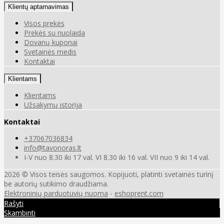
Klientų aptarnavimas
Visos prekės
Prekės su nuolaida
Dovanų kuponai
Svetainės medis
Kontaktai
Klientams
Klientams
Užsakymų istorija
Kontaktai
+37067036834
info@tavonoras.lt
I-V nuo 8.30 iki 17 val. VI 8.30 iki 16 val. VII nuo 9 iki 14 val.
2026 © Visos teisės saugomos. Kopijuoti, platinti svetainės turinį
be autorių sutikimo draudžiama.
Elektroninių parduotuvių nuoma
-
eshoprent.com
Rašyti
Skambinti