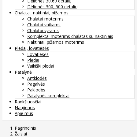
Dėlionės 30,60 detalių
Dėlionės 300, 500 detalių
Chalatai, naktiniai, pižamos
Chalatai moterims
Chalatai vaikams
Chalatai vyrams
Komplektai moterims chalatas su naktiniais
Naktiniai, pižamos moterims
Pledai, lovatiesės
Lovatiesės
Pledai
Vaikiški pledai
Patalynė
Antklodės
Pagalvės
Paklodės
Patalynės komplektai
Rankšluosčiai
Naujienos
Apie mus
Pagrindinis
Žaislai