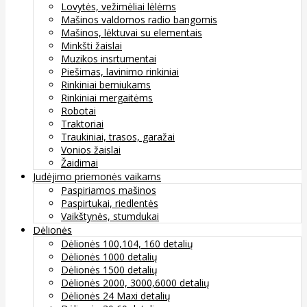
Lovytės, vežimėliai lėlėms
Mašinos valdomos radio bangomis
Mašinos, lėktuvai su elementais
Minkšti žaislai
Muzikos insrtumentai
Piešimas, lavinimo rinkiniai
Rinkiniai berniukams
Rinkiniai mergaitėms
Robotai
Traktoriai
Traukiniai, trasos, garažai
Vonios žaislai
Žaidimai
Judėjimo priemonės vaikams
Paspiriamos mašinos
Paspirtukai, riedlentės
Vaikštynės, stumdukai
Dėlionės
Dėlionės 100,104, 160 detalių
Dėlionės 1000 detalių
Dėlionės 1500 detalių
Dėlionės 2000, 3000,6000 detalių
Dėlionės 24 Maxi detalių