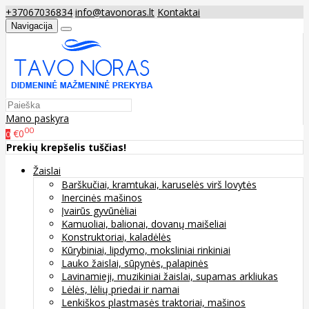
+37067036834
info@tavonoras.lt
Kontaktai
Navigacija
Mano paskyra
00
€0
0
Prekių krepšelis tuščias!
Žaislai
Barškučiai, kramtukai, karuselės virš lovytės
Inercinės mašinos
Įvairūs gyvūnėliai
Kamuoliai, balionai, dovanų maišeliai
Konstruktoriai, kaladėlės
Kūrybiniai, lipdymo, moksliniai rinkiniai
Lauko žaislai, sūpynės, palapinės
Lavinamieji, muzikiniai žaislai, supamas arkliukas
Lėlės, lėlių priedai ir namai
Lenkiškos plastmasės traktoriai, mašinos