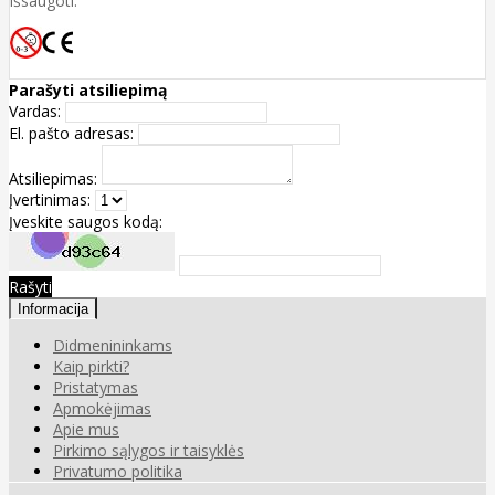
išsaugoti.
Parašyti atsiliepimą
Vardas:
El. pašto adresas:
Atsiliepimas:
Įvertinimas:
Įveskite saugos kodą:
Rašyti
Informacija
Didmenininkams
Kaip pirkti?
Pristatymas
Apmokėjimas
Apie mus
Pirkimo sąlygos ir taisyklės
Privatumo politika