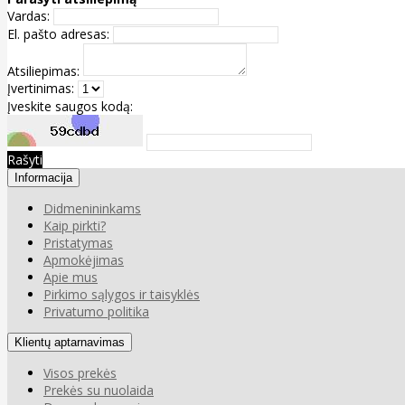
Vardas:
El. pašto adresas:
Atsiliepimas:
Įvertinimas:
Įveskite saugos kodą:
Rašyti
Informacija
Didmenininkams
Kaip pirkti?
Pristatymas
Apmokėjimas
Apie mus
Pirkimo sąlygos ir taisyklės
Privatumo politika
Klientų aptarnavimas
Visos prekės
Prekės su nuolaida