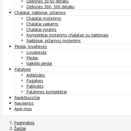
Dėlionės 30,60 detalių
Dėlionės 300, 500 detalių
Chalatai, naktiniai, pižamos
Chalatai moterims
Chalatai vaikams
Chalatai vyrams
Komplektai moterims chalatas su naktiniais
Naktiniai, pižamos moterims
Pledai, lovatiesės
Lovatiesės
Pledai
Vaikiški pledai
Patalynė
Antklodės
Pagalvės
Paklodės
Patalynės komplektai
Rankšluosčiai
Naujienos
Apie mus
Pagrindinis
Žaislai