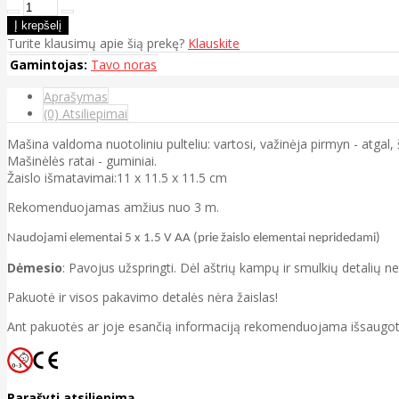
Turite klausimų apie šią prekę?
Klauskite
Gamintojas:
Tavo noras
Aprašymas
(0) Atsiliepimai
Mašina valdoma nuotoliniu pulteliu: vartosi, važinėja pirmyn - atgal, šv
Mašinėlės ratai - guminiai.
Žaislo išmatavimai:11 x 11.5 x 11.5 cm
Rekomenduojamas amžius nuo 3 m.
Naudojami
elementai 5 x 1.5 V AA (prie žaislo elementai nepridedami)
Dėmesio
: Pavojus užspringti. Dėl aštrių kampų ir smulkių detalių n
Pakuotė ir visos pakavimo detalės nėra žaislas!
Ant pakuotės ar joje esančią informaciją rekomenduojama išsaugot
Parašyti atsiliepimą