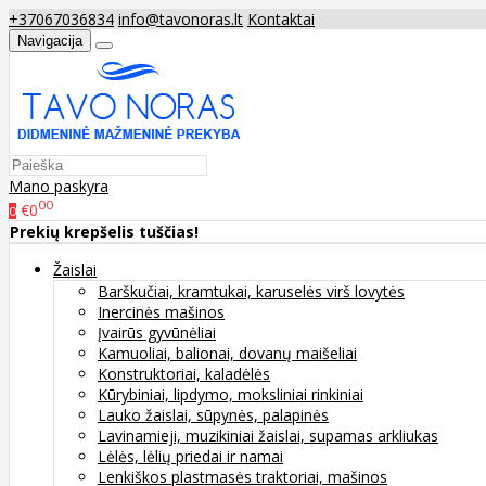
+37067036834
info@tavonoras.lt
Kontaktai
Navigacija
Mano paskyra
00
€0
0
Prekių krepšelis tuščias!
Žaislai
Barškučiai, kramtukai, karuselės virš lovytės
Inercinės mašinos
Įvairūs gyvūnėliai
Kamuoliai, balionai, dovanų maišeliai
Konstruktoriai, kaladėlės
Kūrybiniai, lipdymo, moksliniai rinkiniai
Lauko žaislai, sūpynės, palapinės
Lavinamieji, muzikiniai žaislai, supamas arkliukas
Lėlės, lėlių priedai ir namai
Lenkiškos plastmasės traktoriai, mašinos