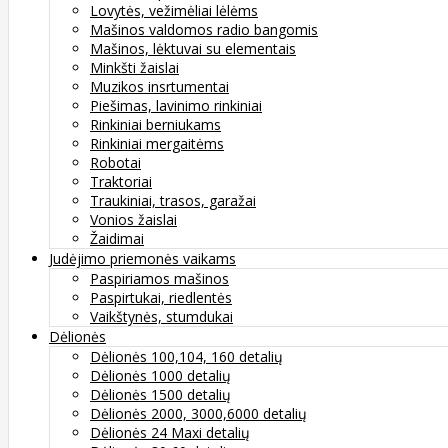
Lovytės, vežimėliai lėlėms
Mašinos valdomos radio bangomis
Mašinos, lėktuvai su elementais
Minkšti žaislai
Muzikos insrtumentai
Piešimas, lavinimo rinkiniai
Rinkiniai berniukams
Rinkiniai mergaitėms
Robotai
Traktoriai
Traukiniai, trasos, garažai
Vonios žaislai
Žaidimai
Judėjimo priemonės vaikams
Paspiriamos mašinos
Paspirtukai, riedlentės
Vaikštynės, stumdukai
Dėlionės
Dėlionės 100,104, 160 detalių
Dėlionės 1000 detalių
Dėlionės 1500 detalių
Dėlionės 2000, 3000,6000 detalių
Dėlionės 24 Maxi detalių