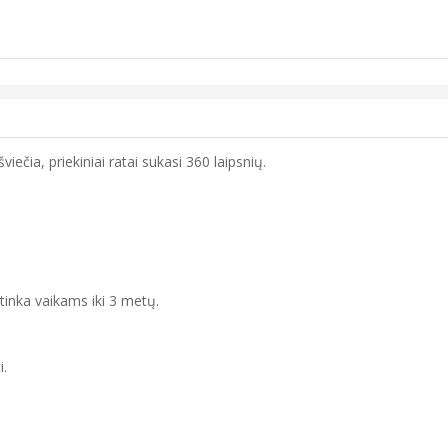
iečia, priekiniai ratai sukasi 360 laipsnių.
etinka vaikams iki 3 metų.
i.