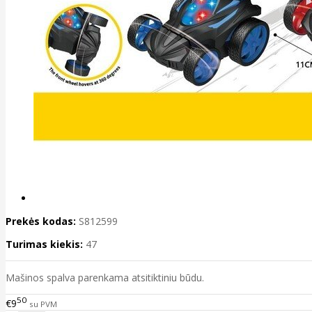
Prekės kodas:
S812599
Turimas kiekis:
47
Mašinos spalva parenkama atsitiktiniu būdu.
50
€9
su PVM