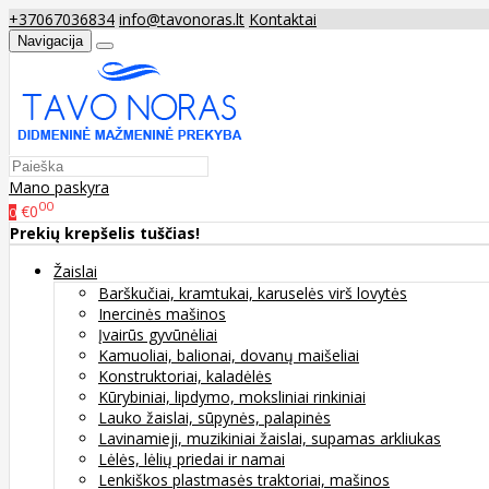
+37067036834
info@tavonoras.lt
Kontaktai
Navigacija
Mano paskyra
00
€0
0
Prekių krepšelis tuščias!
Žaislai
Barškučiai, kramtukai, karuselės virš lovytės
Inercinės mašinos
Įvairūs gyvūnėliai
Kamuoliai, balionai, dovanų maišeliai
Konstruktoriai, kaladėlės
Kūrybiniai, lipdymo, moksliniai rinkiniai
Lauko žaislai, sūpynės, palapinės
Lavinamieji, muzikiniai žaislai, supamas arkliukas
Lėlės, lėlių priedai ir namai
Lenkiškos plastmasės traktoriai, mašinos