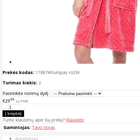
Prekės kodas:
11887#trumpas rožžir
Turimas kiekis:
2
Pasirinkite norimą dydį :
99
€29
su PVM
Turite klausimų apie šią prekę?
Klauskite
Gamintojas:
Tavo noras
Aprašymas