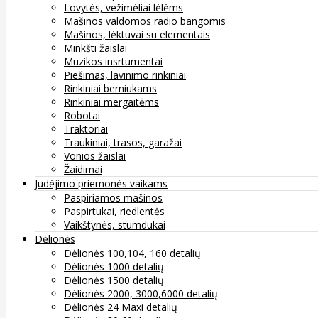
Lovytės, vežimėliai lėlėms
Mašinos valdomos radio bangomis
Mašinos, lėktuvai su elementais
Minkšti žaislai
Muzikos insrtumentai
Piešimas, lavinimo rinkiniai
Rinkiniai berniukams
Rinkiniai mergaitėms
Robotai
Traktoriai
Traukiniai, trasos, garažai
Vonios žaislai
Žaidimai
Judėjimo priemonės vaikams
Paspiriamos mašinos
Paspirtukai, riedlentės
Vaikštynės, stumdukai
Dėlionės
Dėlionės 100,104, 160 detalių
Dėlionės 1000 detalių
Dėlionės 1500 detalių
Dėlionės 2000, 3000,6000 detalių
Dėlionės 24 Maxi detalių