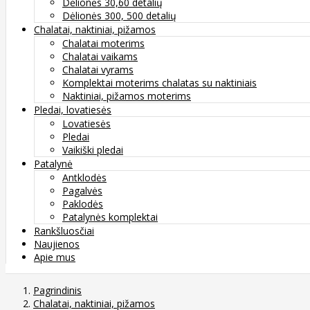
Dėlionės 30,60 detalių
Dėlionės 300, 500 detalių
Chalatai, naktiniai, pižamos
Chalatai moterims
Chalatai vaikams
Chalatai vyrams
Komplektai moterims chalatas su naktiniais
Naktiniai, pižamos moterims
Pledai, lovatiesės
Lovatiesės
Pledai
Vaikiški pledai
Patalynė
Antklodės
Pagalvės
Paklodės
Patalynės komplektai
Rankšluosčiai
Naujienos
Apie mus
Pagrindinis
Chalatai, naktiniai, pižamos