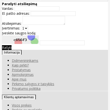
Parašyti atsiliepimą
Vardas:
El. pašto adresas:
Atsiliepimas:
Įvertinimas:
Įveskite saugos kodą:
Rašyti
Informacija
Didmenininkams
Kaip pirkti?
Pristatymas
Apmokėjimas
Apie mus
Pirkimo sąlygos ir taisyklės
Privatumo politika
Klientų aptarnavimas
Visos prekės
Prekės su nuolaida