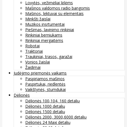
Lovytės, vežimėliai lėlėms
Mašinos valdomos radio bangomis
Mašinos, lėktuvai su elementais
Minkšti žaislai
Muzikos insrtumentai
Piešimas, lavinimo rinkiniai
Rinkiniai berniukams
Rinkiniai mergaitėms
Robotai
Traktoriai
Traukiniai, trasos, garažai
Vonios žaislai
Žaidimai
Judėjimo priemonės vaikams
Paspiriamos mašinos
Paspirtukai, riedlentės
Vaikštynės, stumdukai
Dėlionės
Dėlionės 100,104, 160 detalių
Dėlionės 1000 detalių
Dėlionės 1500 detalių
Dėlionės 2000, 3000,6000 detalių
Dėlionės 24 Maxi detalių