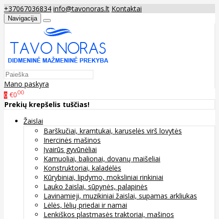
+37067036834
info@tavonoras.lt
Kontaktai
Navigacija
Mano paskyra
00
€0
0
Prekių krepšelis tuščias!
Žaislai
Barškučiai, kramtukai, karuselės virš lovytės
Inercinės mašinos
Įvairūs gyvūnėliai
Kamuoliai, balionai, dovanų maišeliai
Konstruktoriai, kaladėlės
Kūrybiniai, lipdymo, moksliniai rinkiniai
Lauko žaislai, sūpynės, palapinės
Lavinamieji, muzikiniai žaislai, supamas arkliukas
Lėlės, lėlių priedai ir namai
Lenkiškos plastmasės traktoriai, mašinos