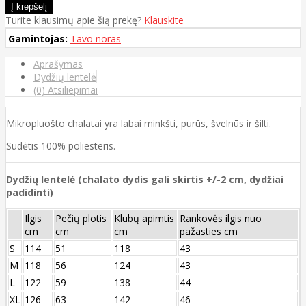
Turite klausimų apie šią prekę?
Klauskite
Gamintojas:
Tavo noras
Aprašymas
Dydžių lentelė
(0) Atsiliepimai
Mikropluošto chalatai yra labai minkšti, purūs, švelnūs ir šilti.
Sudėtis 100% poliesteris.
Dydžių lentelė (chalato dydis gali skirtis +/-2 cm, dydžiai
padidinti)
Ilgis
Pečių plotis
Klubų apimtis
Rankovės ilgis nuo
cm
cm
cm
pažasties cm
S
114
51
118
43
M
118
56
124
43
L
122
59
138
44
XL
126
63
142
46