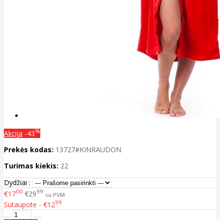
%
Akcija
-43
Prekės kodas:
13727#KINRAUDON
Turimas kiekis:
22
Dydžiai :
00
99
€17
€29
su PVM
99
Sutaupote - €12