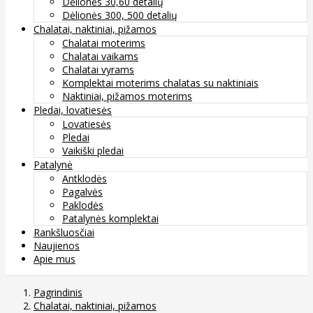
Dėlionės 30,60 detalių
Dėlionės 300, 500 detalių
Chalatai, naktiniai, pižamos
Chalatai moterims
Chalatai vaikams
Chalatai vyrams
Komplektai moterims chalatas su naktiniais
Naktiniai, pižamos moterims
Pledai, lovatiesės
Lovatiesės
Pledai
Vaikiški pledai
Patalynė
Antklodės
Pagalvės
Paklodės
Patalynės komplektai
Rankšluosčiai
Naujienos
Apie mus
Pagrindinis
Chalatai, naktiniai, pižamos