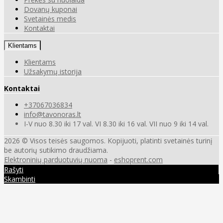
Dovanų kuponai
Svetainės medis
Kontaktai
Klientams
Klientams
Užsakymų istorija
Kontaktai
+37067036834
info@tavonoras.lt
I-V nuo 8.30 iki 17 val. VI 8.30 iki 16 val. VII nuo 9 iki 14 val.
2026 © Visos teisės saugomos. Kopijuoti, platinti svetainės turinį
be autorių sutikimo draudžiama.
Elektroninių parduotuvių nuoma
-
eshoprent.com
Rašyti
Skambinti