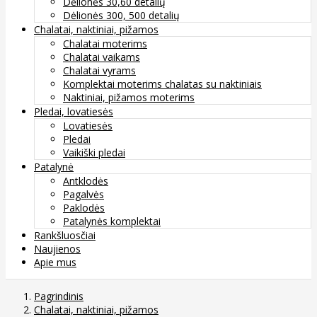
Dėlionės 30,60 detalių
Dėlionės 300, 500 detalių
Chalatai, naktiniai, pižamos
Chalatai moterims
Chalatai vaikams
Chalatai vyrams
Komplektai moterims chalatas su naktiniais
Naktiniai, pižamos moterims
Pledai, lovatiesės
Lovatiesės
Pledai
Vaikiški pledai
Patalynė
Antklodės
Pagalvės
Paklodės
Patalynės komplektai
Rankšluosčiai
Naujienos
Apie mus
Pagrindinis
Chalatai, naktiniai, pižamos