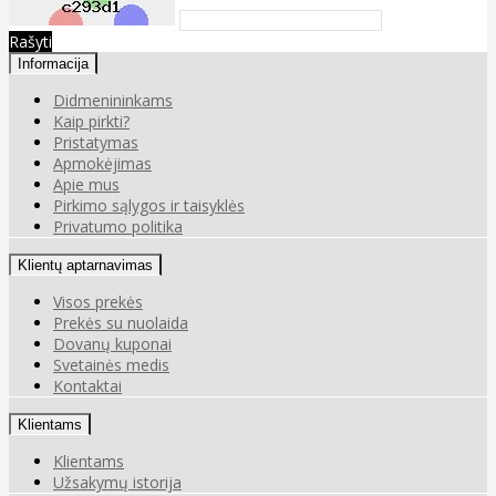
Rašyti
Informacija
Didmenininkams
Kaip pirkti?
Pristatymas
Apmokėjimas
Apie mus
Pirkimo sąlygos ir taisyklės
Privatumo politika
Klientų aptarnavimas
Visos prekės
Prekės su nuolaida
Dovanų kuponai
Svetainės medis
Kontaktai
Klientams
Klientams
Užsakymų istorija