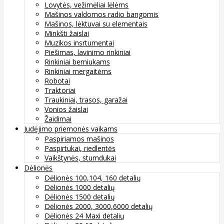
Lovytės, vežimėliai lėlėms
Mašinos valdomos radio bangomis
Mašinos, lėktuvai su elementais
Minkšti žaislai
Muzikos insrtumentai
Piešimas, lavinimo rinkiniai
Rinkiniai berniukams
Rinkiniai mergaitėms
Robotai
Traktoriai
Traukiniai, trasos, garažai
Vonios žaislai
Žaidimai
Judėjimo priemonės vaikams
Paspiriamos mašinos
Paspirtukai, riedlentės
Vaikštynės, stumdukai
Dėlionės
Dėlionės 100,104, 160 detalių
Dėlionės 1000 detalių
Dėlionės 1500 detalių
Dėlionės 2000, 3000,6000 detalių
Dėlionės 24 Maxi detalių