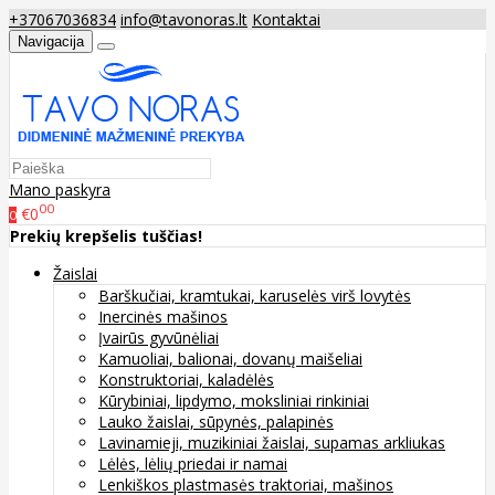
+37067036834
info@tavonoras.lt
Kontaktai
Navigacija
Mano paskyra
00
€0
0
Prekių krepšelis tuščias!
Žaislai
Barškučiai, kramtukai, karuselės virš lovytės
Inercinės mašinos
Įvairūs gyvūnėliai
Kamuoliai, balionai, dovanų maišeliai
Konstruktoriai, kaladėlės
Kūrybiniai, lipdymo, moksliniai rinkiniai
Lauko žaislai, sūpynės, palapinės
Lavinamieji, muzikiniai žaislai, supamas arkliukas
Lėlės, lėlių priedai ir namai
Lenkiškos plastmasės traktoriai, mašinos