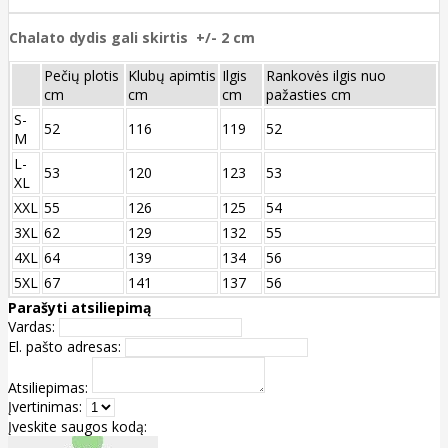
Chalato dydis gali skirtis +/- 2 cm
Pečių plotis
Klubų apimtis
Ilgis
Rankovės ilgis nuo
cm
cm
cm
pažasties cm
S-
52
116
119
52
M
L-
53
120
123
53
XL
XXL
55
126
125
54
3XL
62
129
132
55
4XL
64
139
134
56
5XL
67
141
137
56
Parašyti atsiliepimą
Vardas:
El. pašto adresas:
Atsiliepimas:
Įvertinimas:
Įveskite saugos kodą: