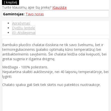
Turite klausimų apie šią prekę?
Klauskite
Gamintojas:
Tavo noras
Aprašymas
Dydžių lentelė
(0) Atsiliepimai
Bambuko pluošto chalatai išsiskiria ne tik savo švelnumu, bet ir
termoreguliacinėmis (palaiko optimalią kūno temperatūrą) bei
antibakterinėmis savybėmis. Šie chalatai leidžia odai kvėpuoti, bei
greitai sugeria ir išgarina drėgmę.
Medžiaga - 100% poliesteris.
Nepatartina skalbti aukštesnėje, nei 40 laipsnių temperatūroje, bei
lyginti.
Chalato spalva gali šiek tiek skirtis nuo pateiktos nuotraukoje.