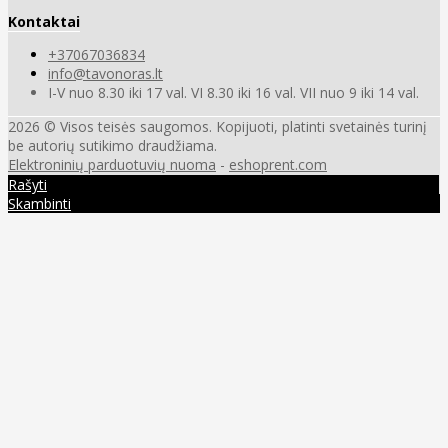
Kontaktai
+37067036834
info@tavonoras.lt
I-V nuo 8.30 iki 17 val. VI 8.30 iki 16 val. VII nuo 9 iki 14 val.
2026 © Visos teisės saugomos. Kopijuoti, platinti svetainės turinį
be autorių sutikimo draudžiama.
Elektroninių parduotuvių nuoma
-
eshoprent.com
Rašyti
Skambinti