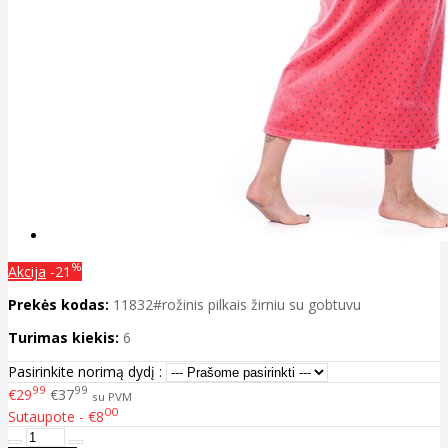
%
Akcija
-21
Prekės kodas:
11832#rožinis pilkais žirniu su gobtuvu
Turimas kiekis:
6
Pasirinkite norimą dydį :
99
99
€29
€37
su PVM
00
Sutaupote - €8