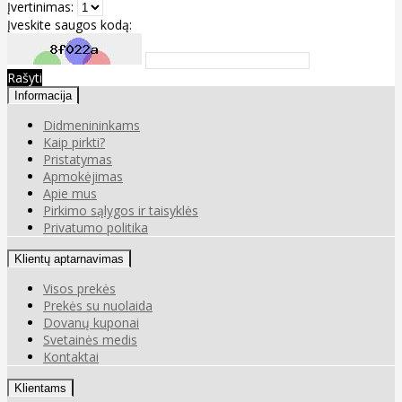
Įvertinimas:
Įveskite saugos kodą:
Rašyti
Informacija
Didmenininkams
Kaip pirkti?
Pristatymas
Apmokėjimas
Apie mus
Pirkimo sąlygos ir taisyklės
Privatumo politika
Klientų aptarnavimas
Visos prekės
Prekės su nuolaida
Dovanų kuponai
Svetainės medis
Kontaktai
Klientams