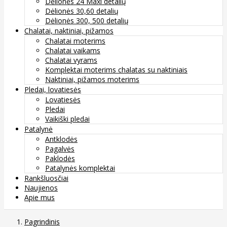
Dėlionės 24 Maxi detalių
Dėlionės 30,60 detalių
Dėlionės 300, 500 detalių
Chalatai, naktiniai, pižamos
Chalatai moterims
Chalatai vaikams
Chalatai vyrams
Komplektai moterims chalatas su naktiniais
Naktiniai, pižamos moterims
Pledai, lovatiesės
Lovatiesės
Pledai
Vaikiški pledai
Patalynė
Antklodės
Pagalvės
Paklodės
Patalynės komplektai
Rankšluosčiai
Naujienos
Apie mus
Pagrindinis