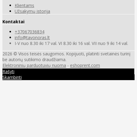
Klientams
Užsakymų istorija
Kontaktai
+37067036834
info@tavonoras.lt
I-V nuo 8.30 iki 17 val. VI 8.30 iki 16 val. VII nuo 9 iki 14 val.
2026 © Visos teisės saugomos. Kopijuoti, platinti svetainės turinį
be autorių sutikimo draudžiama.
Elektroninių parduotuvių nuoma
-
eshoprent.com
Rašyti
Skambinti