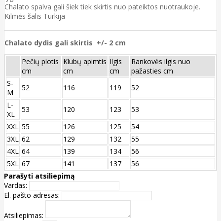
Chalato spalva gali šiek tiek skirtis nuo pateiktos nuotraukoje.
Kilmės šalis Turkija
Chalato dydis gali skirtis +/- 2 cm
Pečių plotis
Klubų apimtis
Ilgis
Rankovės ilgis nuo
cm
cm
cm
pažasties cm
S-
52
116
119
52
M
L-
53
120
123
53
XL
XXL
55
126
125
54
3XL
62
129
132
55
4XL
64
139
134
56
5XL
67
141
137
56
Parašyti atsiliepimą
Vardas:
El. pašto adresas:
Atsiliepimas: