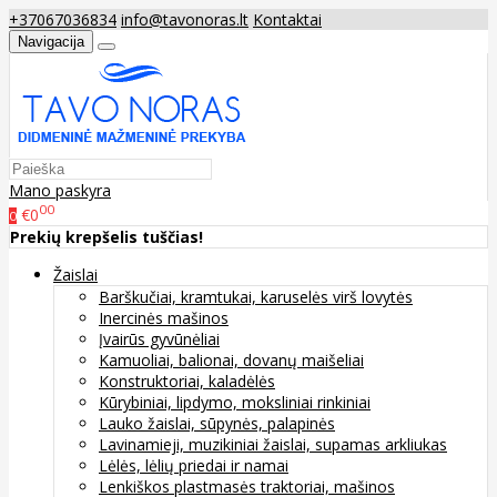
+37067036834
info@tavonoras.lt
Kontaktai
Navigacija
Mano paskyra
00
€0
0
Prekių krepšelis tuščias!
Žaislai
Barškučiai, kramtukai, karuselės virš lovytės
Inercinės mašinos
Įvairūs gyvūnėliai
Kamuoliai, balionai, dovanų maišeliai
Konstruktoriai, kaladėlės
Kūrybiniai, lipdymo, moksliniai rinkiniai
Lauko žaislai, sūpynės, palapinės
Lavinamieji, muzikiniai žaislai, supamas arkliukas
Lėlės, lėlių priedai ir namai
Lenkiškos plastmasės traktoriai, mašinos