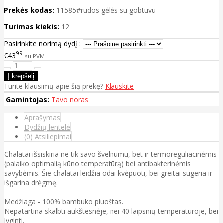
Prekės kodas:
11585#rudos gėlės su gobtuvu
Turimas kiekis:
12
Pasirinkite norimą dydį :
99
€43
su PVM
Turite klausimų apie šią prekę?
Klauskite
Gamintojas:
Tavo noras
Aprašymas
Dydžių lentelė
(0) Atsiliepimai
Chalatai išsiskiria ne tik savo švelnumu, bet ir termoreguliacinėmis
(palaiko optimalią kūno temperatūrą) bei antibakterinėmis
savybėmis. Šie chalatai leidžia odai kvėpuoti, bei greitai sugeria ir
išgarina drėgmę.
Medžiaga - 100% bambuko pluoštas.
Nepatartina skalbti aukštesnėje, nei 40 laipsnių temperatūroje, bei
lyginti.