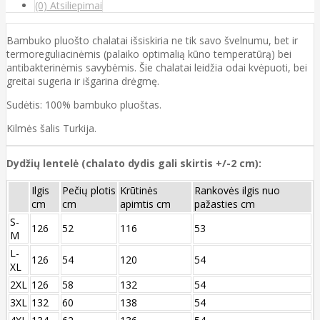
(0) Atsiliepimai
Bambuko pluošto chalatai išsiskiria ne tik savo švelnumu, bet ir
termoreguliacinėmis (palaiko optimalią kūno temperatūrą) bei
antibakterinėmis savybėmis. Šie chalatai leidžia odai kvėpuoti, bei
greitai sugeria ir išgarina drėgmę.
Sudėtis: 100% bambuko pluoštas.
Kilmės šalis Turkija.
Dydžių lentelė (chalato dydis gali skirtis +/-2 cm):
Ilgis
Pečių plotis
Krūtinės
Rankovės ilgis nuo
cm
cm
apimtis cm
pažasties cm
S-
126
52
116
53
M
L-
126
54
120
54
XL
2XL
126
58
132
54
3XL
132
60
138
54