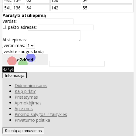
4XL
134
62
136
54
5XL
136
64
142
55
Parašyti atsiliepimą
Vardas:
El. pašto adresas:
Atsiliepimas:
Įvertinimas:
Įveskite saugos kodą:
Rašyti
Informacija
Didmenininkams
Kaip pirkti?
Pristatymas
Apmokėjimas
Apie mus
Pirkimo sąlygos ir taisyklės
Privatumo politika
Klientų aptarnavimas