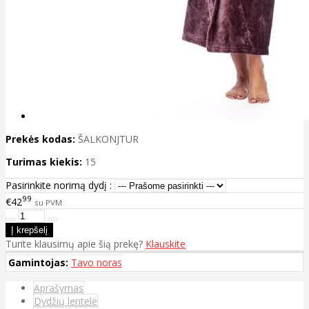
Prekės kodas:
ŠALKONJTUR
Turimas kiekis:
15
Pasirinkite norimą dydį :
99
€42
su PVM
Turite klausimų apie šią prekę?
Klauskite
Gamintojas:
Tavo noras
Aprašymas
Dydžių lentelė