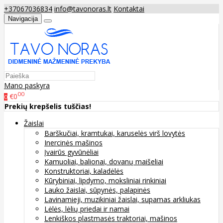
+37067036834
info@tavonoras.lt
Kontaktai
Navigacija
Mano paskyra
00
€0
0
Prekių krepšelis tuščias!
Žaislai
Barškučiai, kramtukai, karuselės virš lovytės
Inercinės mašinos
Įvairūs gyvūnėliai
Kamuoliai, balionai, dovanų maišeliai
Konstruktoriai, kaladėlės
Kūrybiniai, lipdymo, moksliniai rinkiniai
Lauko žaislai, sūpynės, palapinės
Lavinamieji, muzikiniai žaislai, supamas arkliukas
Lėlės, lėlių priedai ir namai
Lenkiškos plastmasės traktoriai, mašinos