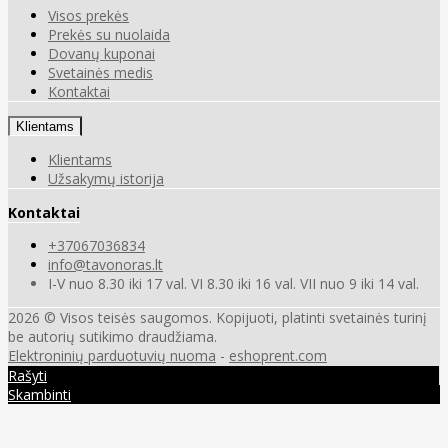
Visos prekės
Prekės su nuolaida
Dovanų kuponai
Svetainės medis
Kontaktai
Klientams
Klientams
Užsakymų istorija
Kontaktai
+37067036834
info@tavonoras.lt
I-V nuo 8.30 iki 17 val. VI 8.30 iki 16 val. VII nuo 9 iki 14 val.
2026 © Visos teisės saugomos. Kopijuoti, platinti svetainės turinį
be autorių sutikimo draudžiama.
Elektroninių parduotuvių nuoma
-
eshoprent.com
Rašyti
Skambinti