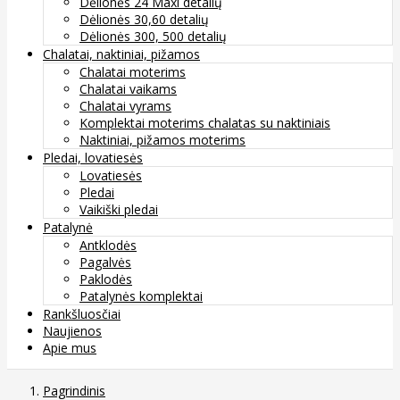
Dėlionės 24 Maxi detalių
Dėlionės 30,60 detalių
Dėlionės 300, 500 detalių
Chalatai, naktiniai, pižamos
Chalatai moterims
Chalatai vaikams
Chalatai vyrams
Komplektai moterims chalatas su naktiniais
Naktiniai, pižamos moterims
Pledai, lovatiesės
Lovatiesės
Pledai
Vaikiški pledai
Patalynė
Antklodės
Pagalvės
Paklodės
Patalynės komplektai
Rankšluosčiai
Naujienos
Apie mus
Pagrindinis