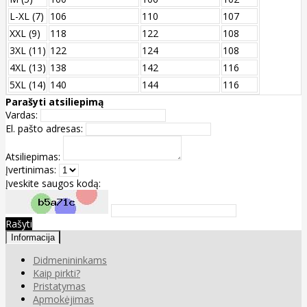
L-XL (7)
106
110
107
XXL (9)
118
122
108
3XL (11)
122
124
108
4XL (13)
138
142
116
5XL (14)
140
144
116
Parašyti atsiliepimą
Vardas:
El. pašto adresas:
Atsiliepimas:
Įvertinimas:
Įveskite saugos kodą:
Rašyti
Informacija
Didmenininkams
Kaip pirkti?
Pristatymas
Apmokėjimas