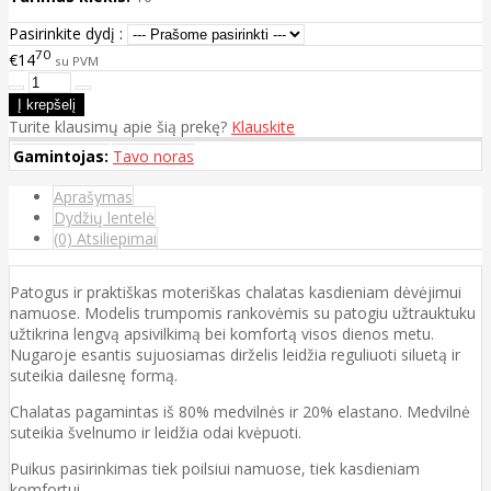
Pasirinkite dydį :
70
€14
su PVM
Turite klausimų apie šią prekę?
Klauskite
Gamintojas:
Tavo noras
Aprašymas
Dydžių lentelė
(0) Atsiliepimai
Patogus ir praktiškas moteriškas chalatas kasdieniam dėvėjimui
namuose. Modelis trumpomis rankovėmis su patogiu užtrauktuku
užtikrina lengvą apsivilkimą bei komfortą visos dienos metu.
Nugaroje esantis sujuosiamas dirželis leidžia reguliuoti siluetą ir
suteikia dailesnę formą.
Chalatas pagamintas iš 80% medvilnės ir 20% elastano. Medvilnė
suteikia švelnumo ir leidžia odai kvėpuoti.
Puikus pasirinkimas tiek poilsiui namuose, tiek kasdieniam
komfortui.