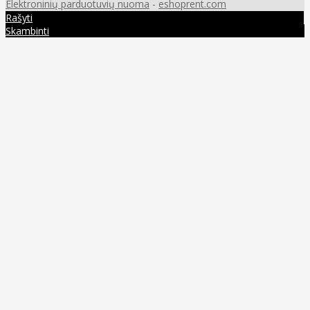
Elektroninių parduotuvių nuoma
-
eshoprent.com
Rašyti
Skambinti