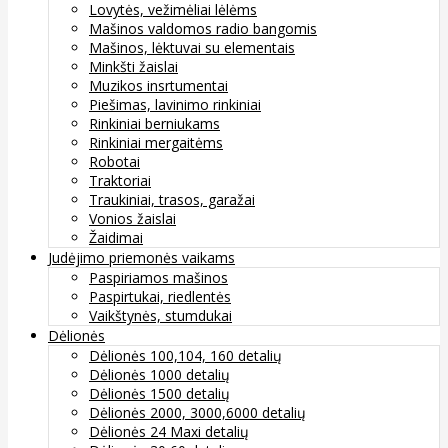
Lovytės, vežimėliai lėlėms
Mašinos valdomos radio bangomis
Mašinos, lėktuvai su elementais
Minkšti žaislai
Muzikos insrtumentai
Piešimas, lavinimo rinkiniai
Rinkiniai berniukams
Rinkiniai mergaitėms
Robotai
Traktoriai
Traukiniai, trasos, garažai
Vonios žaislai
Žaidimai
Judėjimo priemonės vaikams
Paspiriamos mašinos
Paspirtukai, riedlentės
Vaikštynės, stumdukai
Dėlionės
Dėlionės 100,104, 160 detalių
Dėlionės 1000 detalių
Dėlionės 1500 detalių
Dėlionės 2000, 3000,6000 detalių
Dėlionės 24 Maxi detalių