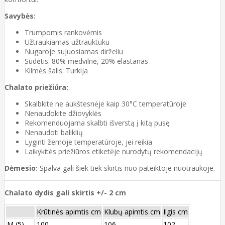
Savybės:
Trumpomis rankovėmis
Užtraukiamas užtrauktuku
Nugaroje sujuosiamas dirželiu
Sudėtis: 80% medvilnė, 20% elastanas
Kilmės šalis: Turkija
Chalato priežiūra:
Skalbkite ne aukštesnėje kaip 30°C temperatūroje
Nenaudokite džiovyklės
Rekomenduojama skalbti išverstą į kitą pusę
Nenaudoti baliklių
Lyginti žemoje temperatūroje, jei reikia
Laikykitės priežiūros etiketėje nurodytų rekomendacijų
Dėmesio:
Spalva gali šiek tiek skirtis nuo pateiktoje nuotraukoje.
Chalato dydis gali skirtis +/- 2 cm
Krūtinės apimtis cm
Klubų apimtis cm
Ilgis cm
M (5)
100
106
102