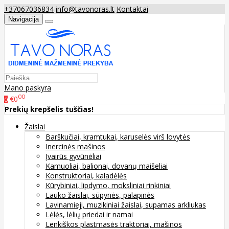
+37067036834
info@tavonoras.lt
Kontaktai
Navigacija
Mano paskyra
00
€0
0
Prekių krepšelis tuščias!
Žaislai
Barškučiai, kramtukai, karuselės virš lovytės
Inercinės mašinos
Įvairūs gyvūnėliai
Kamuoliai, balionai, dovanų maišeliai
Konstruktoriai, kaladėlės
Kūrybiniai, lipdymo, moksliniai rinkiniai
Lauko žaislai, sūpynės, palapinės
Lavinamieji, muzikiniai žaislai, supamas arkliukas
Lėlės, lėlių priedai ir namai
Lenkiškos plastmasės traktoriai, mašinos