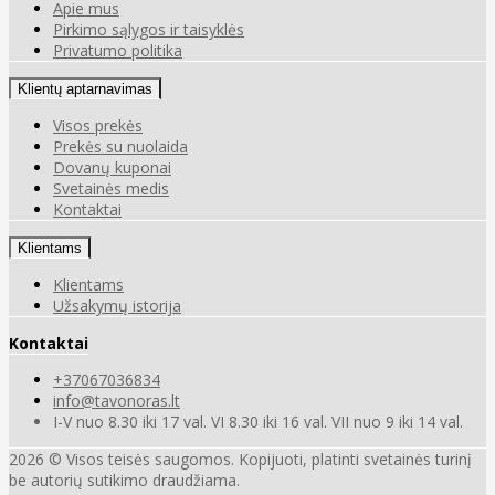
Apie mus
Pirkimo sąlygos ir taisyklės
Privatumo politika
Klientų aptarnavimas
Visos prekės
Prekės su nuolaida
Dovanų kuponai
Svetainės medis
Kontaktai
Klientams
Klientams
Užsakymų istorija
Kontaktai
+37067036834
info@tavonoras.lt
I-V nuo 8.30 iki 17 val. VI 8.30 iki 16 val. VII nuo 9 iki 14 val.
2026 © Visos teisės saugomos. Kopijuoti, platinti svetainės turinį
be autorių sutikimo draudžiama.