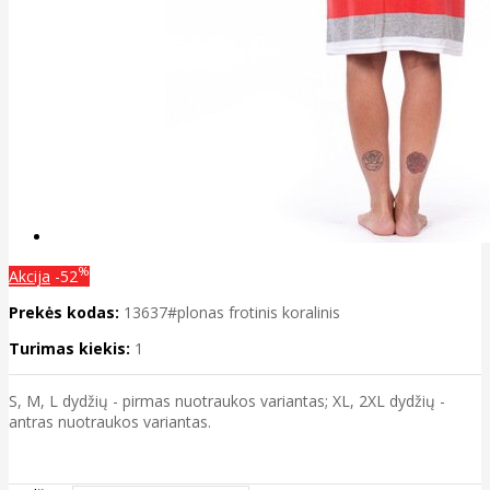
%
Akcija
-52
Prekės kodas:
13637#plonas frotinis koralinis
Turimas kiekis:
1
S, M, L dydžių - pirmas nuotraukos variantas; XL, 2XL dydžių -
antras nuotraukos variantas.