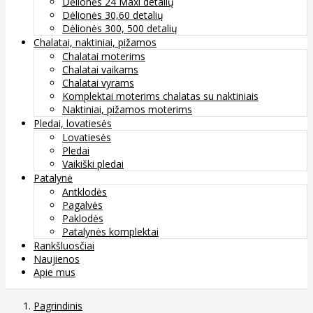
Dėlionės 24 Maxi detalių
Dėlionės 30,60 detalių
Dėlionės 300, 500 detalių
Chalatai, naktiniai, pižamos
Chalatai moterims
Chalatai vaikams
Chalatai vyrams
Komplektai moterims chalatas su naktiniais
Naktiniai, pižamos moterims
Pledai, lovatiesės
Lovatiesės
Pledai
Vaikiški pledai
Patalynė
Antklodės
Pagalvės
Paklodės
Patalynės komplektai
Rankšluosčiai
Naujienos
Apie mus
Pagrindinis