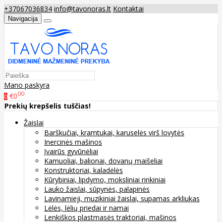
+37067036834
info@tavonoras.lt
Kontaktai
Navigacija
Mano paskyra
00
€0
0
Prekių krepšelis tuščias!
Žaislai
Barškučiai, kramtukai, karuselės virš lovytės
Inercinės mašinos
Įvairūs gyvūnėliai
Kamuoliai, balionai, dovanų maišeliai
Konstruktoriai, kaladėlės
Kūrybiniai, lipdymo, moksliniai rinkiniai
Lauko žaislai, sūpynės, palapinės
Lavinamieji, muzikiniai žaislai, supamas arkliukas
Lėlės, lėlių priedai ir namai
Lenkiškos plastmasės traktoriai, mašinos