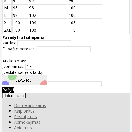
S
94
92
96
M
96
96
100
L
98
102
106
XL
100
104
108
2XL
100
106
110
Parašyti atsiliepimą
Vardas:
El. pašto adresas:
Atsiliepimas:
Įvertinimas:
Įveskite saugos kodą:
Rašyti
Informacija
Didmenininkams
Kaip pirkti?
Pristatymas
Apmokėjimas
Apie mus