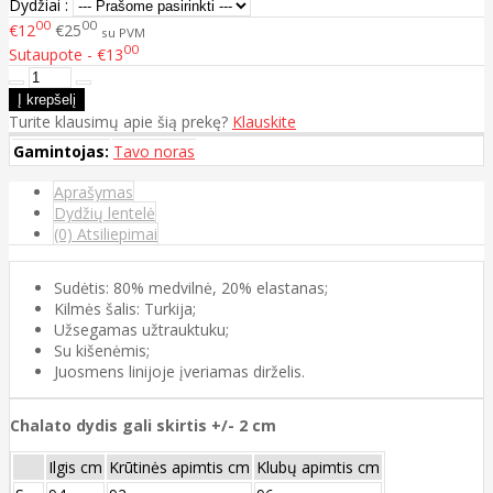
Dydžiai :
00
00
€12
€25
su PVM
00
Sutaupote - €13
Turite klausimų apie šią prekę?
Klauskite
Gamintojas:
Tavo noras
Aprašymas
Dydžių lentelė
(0) Atsiliepimai
Sudėtis: 80% medvilnė, 20% elastanas;
Kilmės šalis: Turkija;
Užsegamas užtrauktuku;
Su kišenėmis;
Juosmens linijoje įveriamas dirželis.
Chalato dydis gali skirtis +/- 2 cm
Ilgis cm
Krūtinės apimtis cm
Klubų apimtis cm