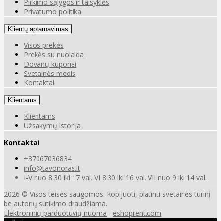
Pirkimo sąlygos ir taisyklės
Privatumo politika
Klientų aptarnavimas
Visos prekės
Prekės su nuolaida
Dovanų kuponai
Svetainės medis
Kontaktai
Klientams
Klientams
Užsakymų istorija
Kontaktai
+37067036834
info@tavonoras.lt
I-V nuo 8.30 iki 17 val. VI 8.30 iki 16 val. VII nuo 9 iki 14 val.
2026 © Visos teisės saugomos. Kopijuoti, platinti svetainės turinį
be autorių sutikimo draudžiama.
Elektroninių parduotuvių nuoma
-
eshoprent.com