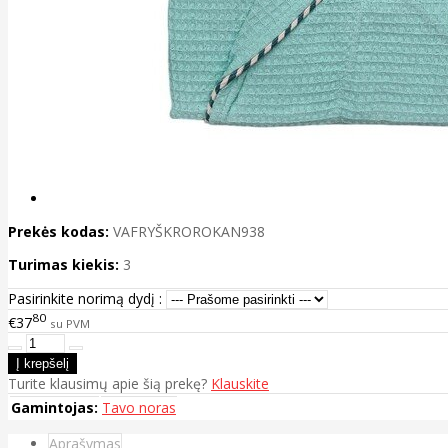
Prekės kodas:
VAFRYŠKROROKAN938
Turimas kiekis:
3
Pasirinkite norimą dydį :
80
€37
su PVM
Turite klausimų apie šią prekę?
Klauskite
Gamintojas:
Tavo noras
Aprašymas