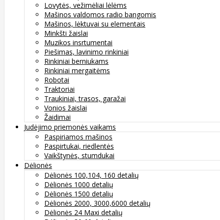
Lovytės, vežimėliai lėlėms
Mašinos valdomos radio bangomis
Mašinos, lėktuvai su elementais
Minkšti žaislai
Muzikos insrtumentai
Piešimas, lavinimo rinkiniai
Rinkiniai berniukams
Rinkiniai mergaitėms
Robotai
Traktoriai
Traukiniai, trasos, garažai
Vonios žaislai
Žaidimai
Judėjimo priemonės vaikams
Paspiriamos mašinos
Paspirtukai, riedlentės
Vaikštynės, stumdukai
Dėlionės
Dėlionės 100,104, 160 detalių
Dėlionės 1000 detalių
Dėlionės 1500 detalių
Dėlionės 2000, 3000,6000 detalių
Dėlionės 24 Maxi detalių