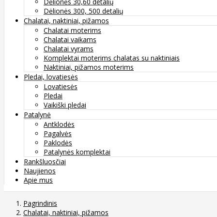
Dėlionės 30,60 detalių
Dėlionės 300, 500 detalių
Chalatai, naktiniai, pižamos
Chalatai moterims
Chalatai vaikams
Chalatai vyrams
Komplektai moterims chalatas su naktiniais
Naktiniai, pižamos moterims
Pledai, lovatiesės
Lovatiesės
Pledai
Vaikiški pledai
Patalynė
Antklodės
Pagalvės
Paklodės
Patalynės komplektai
Rankšluosčiai
Naujienos
Apie mus
Pagrindinis
Chalatai, naktiniai, pižamos