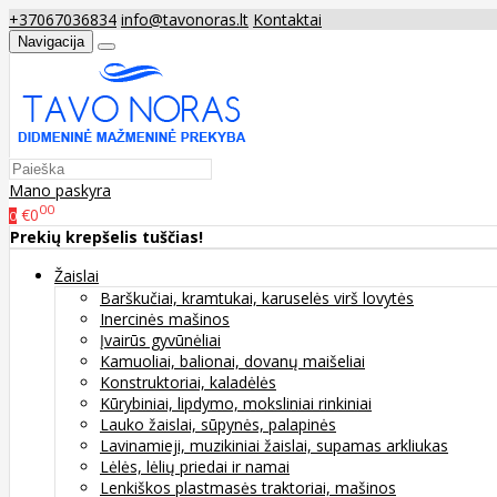
+37067036834
info@tavonoras.lt
Kontaktai
Navigacija
Mano paskyra
00
€0
0
Prekių krepšelis tuščias!
Žaislai
Barškučiai, kramtukai, karuselės virš lovytės
Inercinės mašinos
Įvairūs gyvūnėliai
Kamuoliai, balionai, dovanų maišeliai
Konstruktoriai, kaladėlės
Kūrybiniai, lipdymo, moksliniai rinkiniai
Lauko žaislai, sūpynės, palapinės
Lavinamieji, muzikiniai žaislai, supamas arkliukas
Lėlės, lėlių priedai ir namai
Lenkiškos plastmasės traktoriai, mašinos