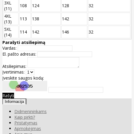
3XL
108
124
128
32
(11)
4XL
113
138
142
32
(13)
5XL
114
142
146
32
(14)
Parašyti atsiliepimą
Vardas:
El. pašto adresas:
Atsiliepimas:
Įvertinimas:
Įveskite saugos kodą:
Rašyti
Informacija
Didmenininkams
Kaip pirkti?
Pristatymas
Apmokėjimas