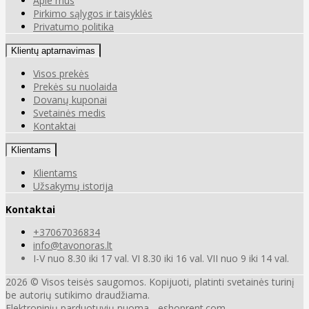
Apie mus
Pirkimo sąlygos ir taisyklės
Privatumo politika
Klientų aptarnavimas
Visos prekės
Prekės su nuolaida
Dovanų kuponai
Svetainės medis
Kontaktai
Klientams
Klientams
Užsakymų istorija
Kontaktai
+37067036834
info@tavonoras.lt
I-V nuo 8.30 iki 17 val. VI 8.30 iki 16 val. VII nuo 9 iki 14 val.
2026 © Visos teisės saugomos. Kopijuoti, platinti svetainės turinį
be autorių sutikimo draudžiama.
Elektroninių parduotuvių nuoma
-
eshoprent.com