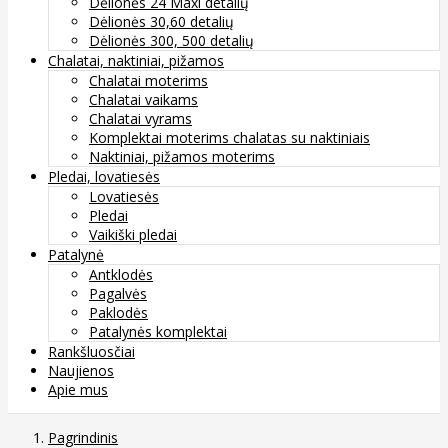
Dėlionės 24 Maxi detalių
Dėlionės 30,60 detalių
Dėlionės 300, 500 detalių
Chalatai, naktiniai, pižamos
Chalatai moterims
Chalatai vaikams
Chalatai vyrams
Komplektai moterims chalatas su naktiniais
Naktiniai, pižamos moterims
Pledai, lovatiesės
Lovatiesės
Pledai
Vaikiški pledai
Patalynė
Antklodės
Pagalvės
Paklodės
Patalynės komplektai
Rankšluosčiai
Naujienos
Apie mus
Pagrindinis