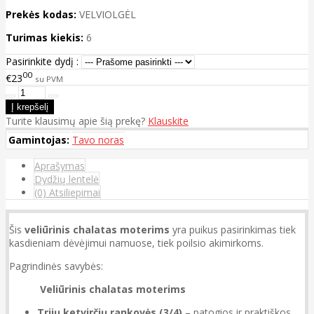
Prekės kodas:
VELVIOLGĖL
Turimas kiekis:
6
Pasirinkite dydį :
00
€23
su PVM
Turite klausimų apie šią prekę?
Klauskite
Gamintojas:
Tavo noras
Aprašymas
Dydžių lentelė
(0) Atsiliepimai
Šis
veliūrinis chalatas moterims
yra puikus pasirinkimas tiek
kasdieniam dėvėjimui namuose, tiek poilsio akimirkoms.
Pagrindinės savybės:
Veliūrinis chalatas moterims
Trijų ketvirčių rankovės (3/4)
– patogios ir praktiškos