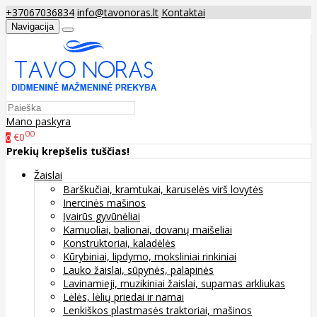
+37067036834
info@tavonoras.lt
Kontaktai
Navigacija
Mano paskyra
00
€0
0
Prekių krepšelis tuščias!
Žaislai
Barškučiai, kramtukai, karuselės virš lovytės
Inercinės mašinos
Įvairūs gyvūnėliai
Kamuoliai, balionai, dovanų maišeliai
Konstruktoriai, kaladėlės
Kūrybiniai, lipdymo, moksliniai rinkiniai
Lauko žaislai, sūpynės, palapinės
Lavinamieji, muzikiniai žaislai, supamas arkliukas
Lėlės, lėlių priedai ir namai
Lenkiškos plastmasės traktoriai, mašinos