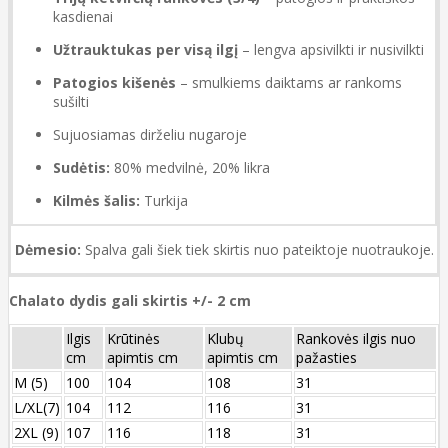
kasdienai
Užtrauktukas per visą ilgį
– lengva apsivilkti ir nusivilkti
Patogios kišenės
– smulkiems daiktams ar rankoms
sušilti
Sujuosiamas dirželiu nugaroje
Sudėtis:
80% medvilnė, 20% likra
Kilmės šalis:
Turkija
Dėmesio:
Spalva gali šiek tiek skirtis nuo pateiktoje nuotraukoje.
Chalato dydis gali skirtis +/- 2 cm
Ilgis
Krūtinės
Klubų
Rankovės ilgis nuo
cm
apimtis cm
apimtis cm
pažasties
M (5)
100
104
108
31
L/XL(7)
104
112
116
31
2XL (9)
107
116
118
31