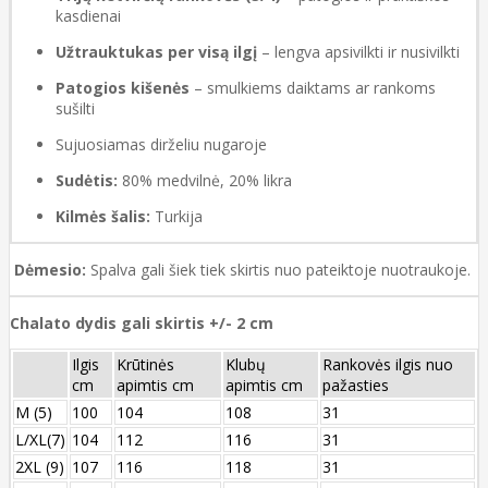
kasdienai
Užtrauktukas per visą ilgį
– lengva apsivilkti ir nusivilkti
Patogios kišenės
– smulkiems daiktams ar rankoms
sušilti
Sujuosiamas dirželiu nugaroje
Sudėtis:
80% medvilnė, 20% likra
Kilmės šalis:
Turkija
Dėmesio:
Spalva gali šiek tiek skirtis nuo pateiktoje nuotraukoje.
Chalato dydis gali skirtis +/- 2 cm
Ilgis
Krūtinės
Klubų
Rankovės ilgis nuo
cm
apimtis cm
apimtis cm
pažasties
M (5)
100
104
108
31
L/XL(7)
104
112
116
31
2XL (9)
107
116
118
31