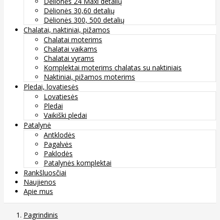
Dėlionės 24 Maxi detalių
Dėlionės 30,60 detalių
Dėlionės 300, 500 detalių
Chalatai, naktiniai, pižamos
Chalatai moterims
Chalatai vaikams
Chalatai vyrams
Komplektai moterims chalatas su naktiniais
Naktiniai, pižamos moterims
Pledai, lovatiesės
Lovatiesės
Pledai
Vaikiški pledai
Patalynė
Antklodės
Pagalvės
Paklodės
Patalynės komplektai
Rankšluosčiai
Naujienos
Apie mus
Pagrindinis