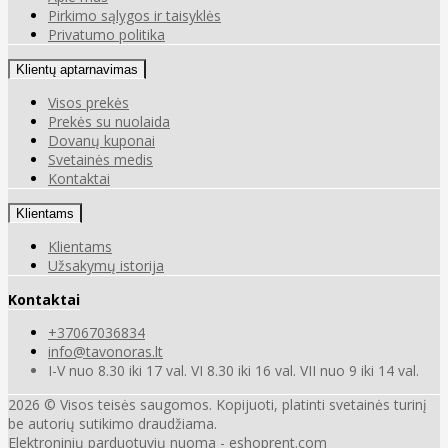
Pirkimo sąlygos ir taisyklės
Privatumo politika
Klientų aptarnavimas
Visos prekės
Prekės su nuolaida
Dovanų kuponai
Svetainės medis
Kontaktai
Klientams
Klientams
Užsakymų istorija
Kontaktai
+37067036834
info@tavonoras.lt
I-V nuo 8.30 iki 17 val. VI 8.30 iki 16 val. VII nuo 9 iki 14 val.
2026 © Visos teisės saugomos. Kopijuoti, platinti svetainės turinį
be autorių sutikimo draudžiama.
Elektroninių parduotuvių nuoma
-
eshoprent.com