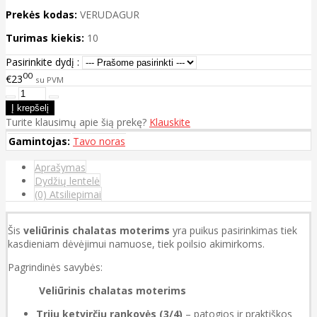
Prekės kodas:
VERUDAGUR
Turimas kiekis:
10
Pasirinkite dydį :
00
€23
su PVM
Turite klausimų apie šią prekę?
Klauskite
Gamintojas:
Tavo noras
Aprašymas
Dydžių lentelė
(0) Atsiliepimai
Šis
veliūrinis chalatas moterims
yra puikus pasirinkimas tiek
kasdieniam dėvėjimui namuose, tiek poilsio akimirkoms.
Pagrindinės savybės:
Veliūrinis chalatas moterims
Trijų ketvirčių rankovės (3/4)
– patogios ir praktiškos