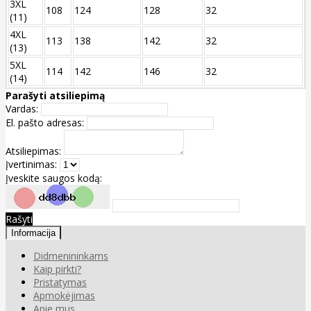
3XL
108
124
128
32
(11)
4XL
113
138
142
32
(13)
5XL
114
142
146
32
(14)
Parašyti atsiliepimą
Vardas:
El. pašto adresas:
Atsiliepimas:
Įvertinimas:
Įveskite saugos kodą:
Rašyti
Informacija
Didmenininkams
Kaip pirkti?
Pristatymas
Apmokėjimas
Apie mus