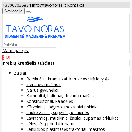
+37067036834
info@tavonoras.lt
Kontaktai
Navigacija
Mano paskyra
00
€0
0
Prekių krepšelis tuščias!
Žaislai
Barškučiai, kramtukai, karuselės virš lovytės
Inercinės mašinos
Įvairūs gyvūnėliai
Kamuoliai, balionai, dovanų maišeliai
Konstruktoriai, kaladėlės
Kūrybiniai, lipdymo, moksliniai rinkiniai
Lauko žaislai, sūpynės, palapinės
Lavinamieji, muzikiniai žaislai, supamas arkliukas
Lėlės, lėlių priedai ir namai
Lenkiškos plastmasės traktoriai, mašinos