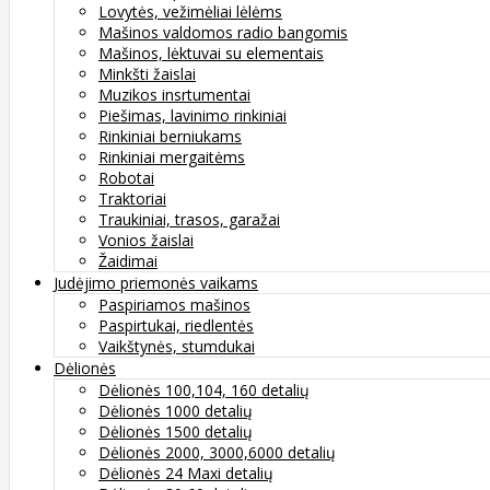
Lovytės, vežimėliai lėlėms
Mašinos valdomos radio bangomis
Mašinos, lėktuvai su elementais
Minkšti žaislai
Muzikos insrtumentai
Piešimas, lavinimo rinkiniai
Rinkiniai berniukams
Rinkiniai mergaitėms
Robotai
Traktoriai
Traukiniai, trasos, garažai
Vonios žaislai
Žaidimai
Judėjimo priemonės vaikams
Paspiriamos mašinos
Paspirtukai, riedlentės
Vaikštynės, stumdukai
Dėlionės
Dėlionės 100,104, 160 detalių
Dėlionės 1000 detalių
Dėlionės 1500 detalių
Dėlionės 2000, 3000,6000 detalių
Dėlionės 24 Maxi detalių