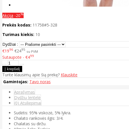
%
Akcija
-20
Prekės kodas:
11758#5-328
Turimas kiekis:
10
Dydžiai :
96
95
€19
€24
su PVM
99
Sutaupote - €4
Turite klausimų apie šią prekę?
Klauskite
Gamintojas:
Tavo noras
Aprašymas
Dydžių lentelė
(0) Atsiliepimai
Sudėtis: 95% viskozė, 5% lykra.
Chalato rankovės ilgis: 3/4.
Chalatas su diržu.