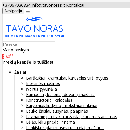
+37067036834
info@tavonoras.lt
Kontaktai
Navigacija
Mano paskyra
00
€0
0
Prekių krepšelis tuščias!
Žaislai
Barškučiai, kramtukai, karuselės virš lovytės
Inercinės mašinos
Įvairūs gyvūnėliai
Kamuoliai, balionai, dovanų maišeliai
Konstruktoriai, kaladėlės
Kūrybiniai, lipdymo, moksliniai rinkiniai
Lauko žaislai, sūpynės, palapinės
Lavinamieji, muzikiniai žaislai, supamas arkliukas
Lėlės, lėlių priedai ir namai
Lenkiškos plastmasės traktoriai, mašinos