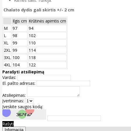
Kilmės šalis: Turkija.
Chalato dydis gali skirtis +/- 2 cm
Ilgis cm
Krūtinės apimtis cm
M
97
94
L
98
102
XL
99
110
2XL
99
114
3XL
100
118
4XL
104
122
Parašyti atsiliepimą
Vardas:
El. pašto adresas:
Atsiliepimas:
Įvertinimas:
Įveskite saugos kodą:
Rašyti
Informacija