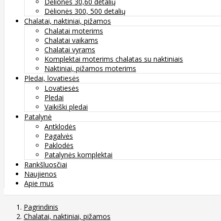
Dėlionės 30,60 detalių
Dėlionės 300, 500 detalių
Chalatai, naktiniai, pižamos
Chalatai moterims
Chalatai vaikams
Chalatai vyrams
Komplektai moterims chalatas su naktiniais
Naktiniai, pižamos moterims
Pledai, lovatiesės
Lovatiesės
Pledai
Vaikiški pledai
Patalynė
Antklodės
Pagalvės
Paklodės
Patalynės komplektai
Rankšluosčiai
Naujienos
Apie mus
Pagrindinis
Chalatai, naktiniai, pižamos