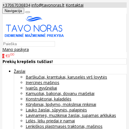
+37067036834
info@tavonoras.lt
Kontaktai
Navigacija
Mano paskyra
00
€0
0
Prekių krepšelis tuščias!
Žaislai
Barškučiai, kramtukai, karuselės virš lovytės
Inercinės mašinos
Įvairūs gyvūnėliai
Kamuoliai, balionai, dovanų maišeliai
Konstruktoriai, kaladėlės
Kūrybiniai, lipdymo, moksliniai rinkiniai
Lauko žaislai, sūpynės, palapinės
Lavinamieji, muzikiniai žaislai, supamas arkliukas
Lėlės, lėlių priedai ir namai
Lenkiškos plastmasės traktoriai, mašinos