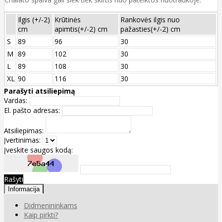
Ilgis (+/-2)
Krūtinės
Rankovės ilgis nuo
cm
apimtis(+/-2) cm
pažasties(+/-2) cm
S
89
96
30
M
89
102
30
L
89
108
30
XL
90
116
30
Parašyti atsiliepimą
Vardas:
El. pašto adresas:
Atsiliepimas:
Įvertinimas:
Įveskite saugos kodą:
Rašyti
Informacija
Didmenininkams
Kaip pirkti?