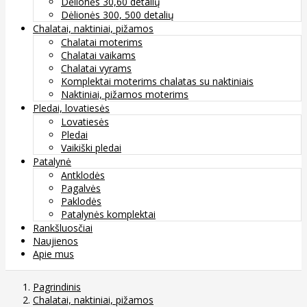
Dėlionės 30,60 detalių
Dėlionės 300, 500 detalių
Chalatai, naktiniai, pižamos
Chalatai moterims
Chalatai vaikams
Chalatai vyrams
Komplektai moterims chalatas su naktiniais
Naktiniai, pižamos moterims
Pledai, lovatiesės
Lovatiesės
Pledai
Vaikiški pledai
Patalynė
Antklodės
Pagalvės
Paklodės
Patalynės komplektai
Rankšluosčiai
Naujienos
Apie mus
Pagrindinis
Chalatai, naktiniai, pižamos