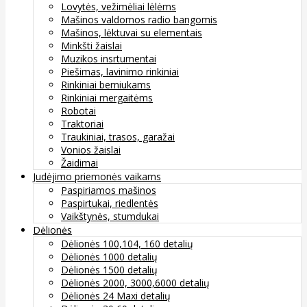
Lovytės, vežimėliai lėlėms
Mašinos valdomos radio bangomis
Mašinos, lėktuvai su elementais
Minkšti žaislai
Muzikos insrtumentai
Piešimas, lavinimo rinkiniai
Rinkiniai berniukams
Rinkiniai mergaitėms
Robotai
Traktoriai
Traukiniai, trasos, garažai
Vonios žaislai
Žaidimai
Judėjimo priemonės vaikams
Paspiriamos mašinos
Paspirtukai, riedlentės
Vaikštynės, stumdukai
Dėlionės
Dėlionės 100,104, 160 detalių
Dėlionės 1000 detalių
Dėlionės 1500 detalių
Dėlionės 2000, 3000,6000 detalių
Dėlionės 24 Maxi detalių