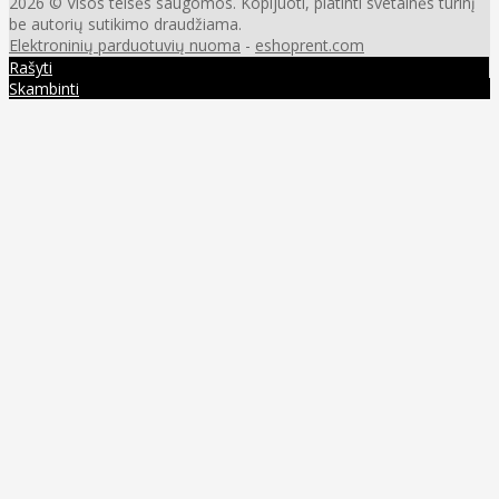
2026 © Visos teisės saugomos. Kopijuoti, platinti svetainės turinį
be autorių sutikimo draudžiama.
Elektroninių parduotuvių nuoma
-
eshoprent.com
Rašyti
Skambinti