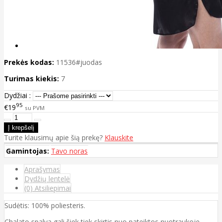
Prekės kodas:
11536#juodas
Turimas kiekis:
7
Dydžiai :
95
€19
su PVM
Turite klausimų apie šią prekę?
Klauskite
Gamintojas:
Tavo noras
Aprašymas
Dydžių lentelė
(0) Atsiliepimai
Sudėtis: 100% poliesteris.
Chalato spalva gali šiek tiek skirtis nuo pateiktos nuotraukoje.