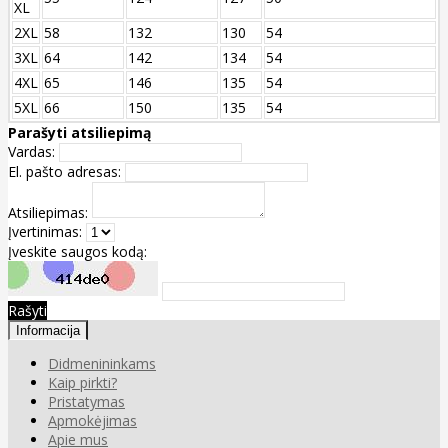
XL
2XL
58
132
130
54
3XL
64
142
134
54
4XL
65
146
135
54
5XL
66
150
135
54
Parašyti atsiliepimą
Vardas:
El. pašto adresas:
Atsiliepimas:
Įvertinimas:
Įveskite saugos kodą:
Rašyti
Informacija
Didmenininkams
Kaip pirkti?
Pristatymas
Apmokėjimas
Apie mus