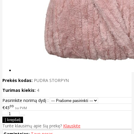
Prekės kodas:
PUDRA STORPYN
Turimas kiekis:
4
Pasirinkite norimą dydį :
99
€43
su PVM
Turite klausimų apie šią prekę?
Klauskite
Gamintojas:
Tavo noras