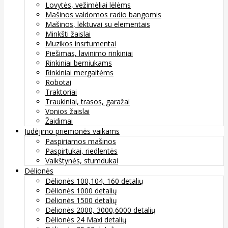
Lovytės, vežimėliai lėlėms
Mašinos valdomos radio bangomis
Mašinos, lėktuvai su elementais
Minkšti žaislai
Muzikos insrtumentai
Piešimas, lavinimo rinkiniai
Rinkiniai berniukams
Rinkiniai mergaitėms
Robotai
Traktoriai
Traukiniai, trasos, garažai
Vonios žaislai
Žaidimai
Judėjimo priemonės vaikams
Paspiriamos mašinos
Paspirtukai, riedlentės
Vaikštynės, stumdukai
Dėlionės
Dėlionės 100,104, 160 detalių
Dėlionės 1000 detalių
Dėlionės 1500 detalių
Dėlionės 2000, 3000,6000 detalių
Dėlionės 24 Maxi detalių