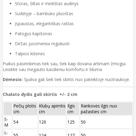
Storas, šiltas ir minkštas audinys
Sudėtyje – bambuko pluoštas
Įspaustas, elegantiškas raštas
Patogus kapišonas
Diržas juosmeniui reguliuoti
Talpios kišenės
Puikus pasirinkimas tiek sau, tiek kaip dovana artimam žmogui.
Leiskite sau mėgautis kasdieniu komfortu ir šiluma
Dėmesio:
Spalva gali šiek tiek skirtis nuo pateiktoje nuotraukoje.
Chalato dydis gali skirtis +/- 2 cm
Pečių plotis
Klubų apimtis
Ilgis
Rankovės ilgis nuo
cm
cm
cm
pažasties cm
S-
54
120
125
50
M
L-
55
124
127
50