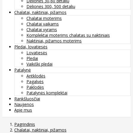
Dėlionės 30,60 detalių
Dėlionės 300, 500 detalių
Chalatai, naktiniai, pižamos
Chalatai moterims
Chalatai vaikams
Chalatai vyrams
Komplektai moterims chalatas su naktiniais
Naktiniai, pižamos moterims
Pledai, lovatiesės
Lovatiesės
Pledai
Vaikiški pledai
Patalynė
Antklodės
Pagalvės
Paklodės
Patalynės komplektai
Rankšluosčiai
Naujienos
Apie mus
Pagrindinis
Chalatai, naktiniai, pižamos