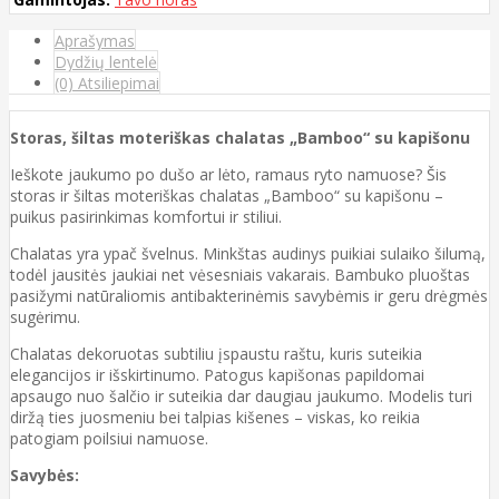
Aprašymas
Dydžių lentelė
(0) Atsiliepimai
Storas, šiltas moteriškas chalatas „Bamboo“ su kapišonu
Ieškote jaukumo po dušo ar lėto, ramaus ryto namuose? Šis
storas ir šiltas moteriškas chalatas „Bamboo“ su kapišonu –
puikus pasirinkimas komfortui ir stiliui.
Chalatas yra ypač švelnus. Minkštas audinys puikiai sulaiko šilumą,
todėl jausitės jaukiai net vėsesniais vakarais. Bambuko pluoštas
pasižymi natūraliomis antibakterinėmis savybėmis ir geru drėgmės
sugėrimu.
Chalatas dekoruotas subtiliu įspaustu raštu, kuris suteikia
elegancijos ir išskirtinumo. Patogus kapišonas papildomai
apsaugo nuo šalčio ir suteikia dar daugiau jaukumo. Modelis turi
diržą ties juosmeniu bei talpias kišenes – viskas, ko reikia
patogiam poilsiui namuose.
Savybės: