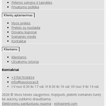
Pirkimo sąlygos ir taisyklės
Privatumo politika
Klientų aptarnavimas
Visos prekės
Prekės su nuolaida
Dovanų kuponai
Svetainės medis
Kontaktai
Klientams
Klientams
Užsakymų istorija
Kontaktai
+37067036834
info@tavonoras.lt
I-V nuo 8.30 iki 17 val. VI 8.30 iki 16 val. VII nuo 9 iki 14 val.
2026 © Visos teisės saugomos. Kopijuoti, platinti svetainės turinį
be autorių sutikimo draudžiama.
Elektroninių parduotuvių nuoma
-
eshoprent.com