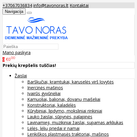
+37067036834
info@tavonoras.lt
Kontaktai
Navigacija
Mano paskyra
00
€0
0
Prekių krepšelis tuščias!
Žaislai
Barškučiai, kramtukai, karuselės virš lovytės
Inercinės mašinos
Įvairūs gyvūnėliai
Kamuoliai, balionai, dovanų maišeliai
Konstruktoriai, kaladėlės
Kūrybiniai, lipdymo, moksliniai rinkiniai
Lauko žaislai, sūpynės, palapinės
Lavinamieji, muzikiniai žaislai, supamas arkliukas
Lėlės, lėlių priedai ir namai
Lenkiškos plastmasės traktoriai, mašinos