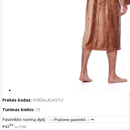
Prekės kodas:
VYRŠALAUKSTU
Turimas kiekis:
15
Pasirinkite norimą dydį :
99
€42
su PVM