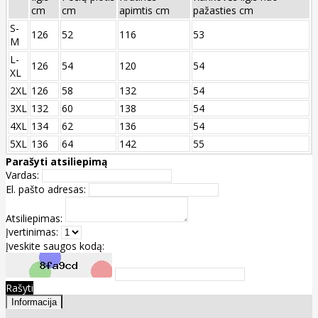
cm
cm
apimtis cm
pažasties cm
S-
126
52
116
53
M
L-
126
54
120
54
XL
2XL
126
58
132
54
3XL
132
60
138
54
4XL
134
62
136
54
5XL
136
64
142
55
Parašyti atsiliepimą
Vardas:
El. pašto adresas:
Atsiliepimas:
Įvertinimas:
Įveskite saugos kodą:
Rašyti
Informacija