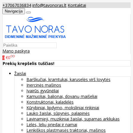
+37067036834
info@tavonoras.lt
Kontaktai
Navigacija
Mano paskyra
00
€0
0
Prekių krepšelis tuščias!
Žaislai
Barškučiai, kramtukai, karuselės virš lovytės
Inercinės mašinos
Įvairūs gyvūnėliai
Kamuoliai, balionai, dovanų maišeliai
Konstruktoriai, kaladėlės
Kūrybiniai, lipdymo, moksliniai rinkiniai
Lauko žaislai, sūpynės, palapinės
Lavinamieji, muzikiniai žaislai, supamas arkliukas
Lėlės, lėlių priedai ir namai
Lenkiškos plastmasės traktoriai, mašinos