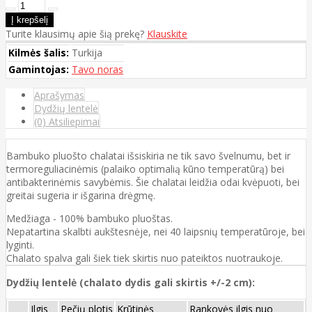
Turite klausimų apie šią prekę?
Klauskite
Kilmės šalis:
Turkija
Gamintojas:
Tavo noras
Aprašymas
Dydžių lentelė
(0) Atsiliepimai
Bambuko pluošto chalatai išsiskiria ne tik savo švelnumu, bet ir
termoreguliacinėmis (palaiko optimalią kūno temperatūrą) bei
antibakterinėmis savybėmis. Šie chalatai leidžia odai kvėpuoti, bei
greitai sugeria ir išgarina drėgmę.
Medžiaga - 100% bambuko pluoštas.
Nepatartina skalbti aukštesnėje, nei 40 laipsnių temperatūroje, bei
lyginti.
Chalato spalva gali šiek tiek skirtis nuo pateiktos nuotraukoje.
Dydžių lentelė (chalato dydis gali skirtis +/-2 cm):
Ilgis
Pečių plotis
Krūtinės
Rankovės ilgis nuo