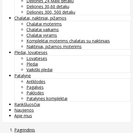
Dėlionės 24 Maxi detalių
Dėlionės 30,60 detalių
Dėlionės 300, 500 detalių
Chalatai, naktiniai, pižamos
Chalatai moterims
Chalatai vaikams
Chalatai vyrams
Komplektai moterims chalatas su naktiniais
Naktiniai, pižamos moterims
Pledai, lovatiesės
Lovatiesės
Pledai
Vaikiški pledai
Patalynė
Antklodės
Pagalvės
Paklodės
Patalynės komplektai
Rankšluosčiai
Naujienos
Apie mus
Pagrindinis