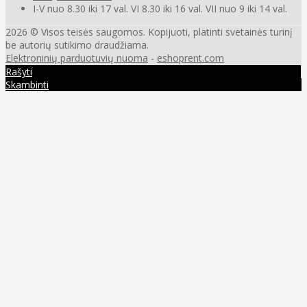
I-V nuo 8.30 iki 17 val. VI 8.30 iki 16 val. VII nuo 9 iki 14 val.
2026 © Visos teisės saugomos. Kopijuoti, platinti svetainės turinį
be autorių sutikimo draudžiama.
Elektroninių parduotuvių nuoma
-
eshoprent.com
Rašyti
Skambinti