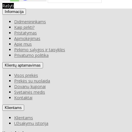
Rašyti
Informacija
Didmenininkams
Kaip pirkti?
Pristatymas
Apmokėjimas
Apie mus
Pirkimo sąlygos ir taisyklės
Privatumo politika
Klientų aptarnavimas
Visos prekės
Prekės su nuolaida
Dovanų kuponai
Svetainės medis
Kontaktai
Klientams
Klientams
Užsakymų istorija