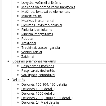
Lovytės, vežimėliai lėlėms
Mašinos valdomos radio bangomis
Mašinos, lėktuvai su elementais
Minkšti žaislai
Muzikos insrtumentai
Piešimas, lavinimo rinkiniai
Rinkiniai berniukams
Rinkiniai mergaitėms
Robotai
Traktoriai
Traukiniai, trasos, garažai
Vonios žaislai
Žaidimai
Judėjimo priemonės vaikams
Paspiriamos mašinos
Paspirtukai, riedlentės
Vaikštynės, stumdukai
Dėlionės
Dėlionės 100,104, 160 detalių
Dėlionės 1000 detalių
Dėlionės 1500 detalių
Dėlionės 2000, 3000,6000 detalių
Dėlionės 24 Maxi detalių