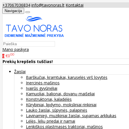
+37067036834
info@tavonoras.lt
Kontaktai
Navigacija
Mano paskyra
00
€0
0
Prekių krepšelis tuščias!
Žaislai
Barškučiai, kramtukai, karuselės virš lovytės
Inercinės mašinos
Įvairūs gyvūnėliai
Kamuoliai, balionai, dovanų maišeliai
Konstruktoriai, kaladėlės
Kūrybiniai, lipdymo, moksliniai rinkiniai
Lauko žaislai, sūpynės, palapinės
Lavinamieji, muzikiniai žaislai, supamas arkliukas
Lėlės, lėlių priedai ir namai
Lenkiškos plastmasės traktoriai, mašinos