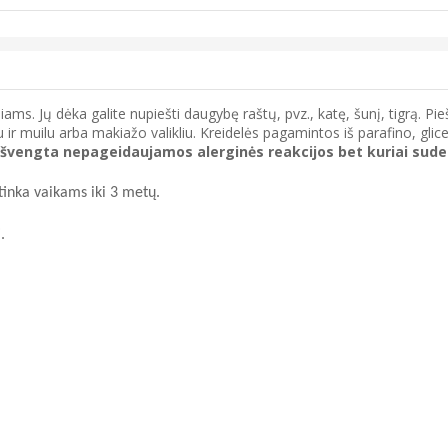
liams. Jų dėka galite nupiešti daugybę raštų, pvz., katę, šunį, tigrą. Pi
iu ir muilu arba makiažo valikliu. Kreidelės pagamintos iš parafino, glic
ų išvengta nepageidaujamos alerginės reakcijos bet kuriai sude
etinka vaikams iki 3 metų.
.