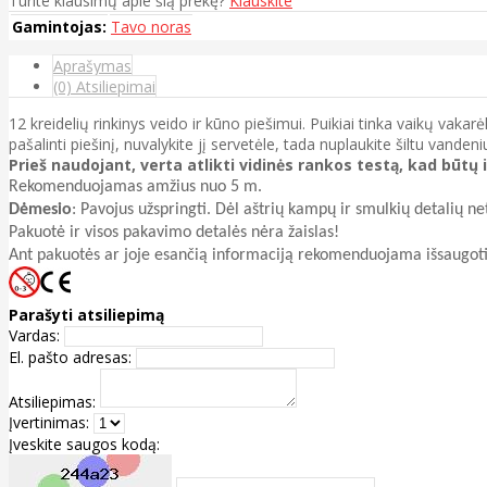
Turite klausimų apie šią prekę?
Klauskite
Gamintojas:
Tavo noras
Aprašymas
(0) Atsiliepimai
12 kreidelių rinkinys veido ir kūno piešimui. Puikiai tinka vaikų vakarė
pašalinti piešinį, nuvalykite jį servetėle, tada nuplaukite šiltu vanden
Prieš naudojant, verta atlikti vidinės rankos testą, kad būt
Rekomenduojamas amžius nuo 5 m.
Dėmesio
: Pavojus užspringti. Dėl aštrių kampų ir smulkių detalių n
Pakuotė ir visos pakavimo detalės nėra žaislas!
Ant pakuotės ar joje esančią informaciją rekomenduojama išsaugoti
Parašyti atsiliepimą
Vardas:
El. pašto adresas:
Atsiliepimas:
Įvertinimas:
Įveskite saugos kodą: