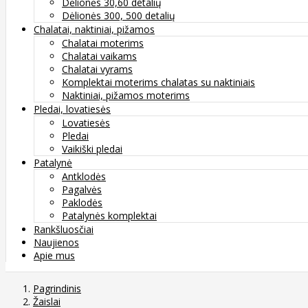
Dėlionės 30,60 detalių
Dėlionės 300, 500 detalių
Chalatai, naktiniai, pižamos
Chalatai moterims
Chalatai vaikams
Chalatai vyrams
Komplektai moterims chalatas su naktiniais
Naktiniai, pižamos moterims
Pledai, lovatiesės
Lovatiesės
Pledai
Vaikiški pledai
Patalynė
Antklodės
Pagalvės
Paklodės
Patalynės komplektai
Rankšluosčiai
Naujienos
Apie mus
Pagrindinis
Žaislai