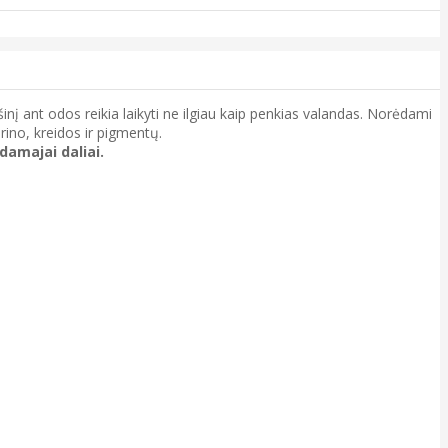
ešinį ant odos reikia laikyti ne ilgiau kaip penkias valandas. Norėdami
erino, kreidos ir pigmentų.
damajai daliai.