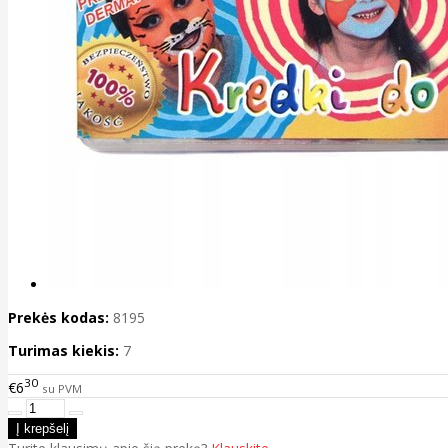
Prekės kodas:
8195
Turimas kiekis:
7
30
€6
su PVM