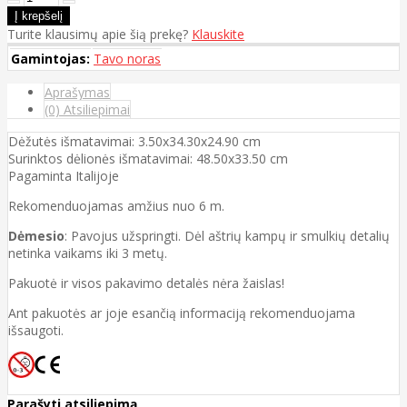
Turite klausimų apie šią prekę?
Klauskite
Gamintojas:
Tavo noras
Aprašymas
(0) Atsiliepimai
Dėžutės išmatavimai: 3.50x34.30x24.90 cm
Surinktos dėlionės išmatavimai: 48.50x33.50 cm
Pagaminta Italijoje
Rekomenduojamas amžius nuo 6 m.
Dėmesio
: Pavojus užspringti. Dėl aštrių kampų ir smulkių detalių
netinka vaikams iki 3 metų.
Pakuotė ir visos pakavimo detalės nėra žaislas!
Ant pakuotės ar joje esančią informaciją rekomenduojama
išsaugoti.
Parašyti atsiliepimą