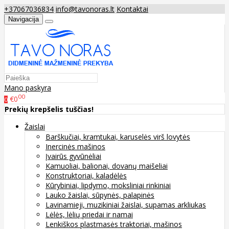
+37067036834
info@tavonoras.lt
Kontaktai
Navigacija
Mano paskyra
00
€0
0
Prekių krepšelis tuščias!
Žaislai
Barškučiai, kramtukai, karuselės virš lovytės
Inercinės mašinos
Įvairūs gyvūnėliai
Kamuoliai, balionai, dovanų maišeliai
Konstruktoriai, kaladėlės
Kūrybiniai, lipdymo, moksliniai rinkiniai
Lauko žaislai, sūpynės, palapinės
Lavinamieji, muzikiniai žaislai, supamas arkliukas
Lėlės, lėlių priedai ir namai
Lenkiškos plastmasės traktoriai, mašinos