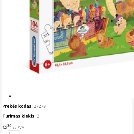
Prekės kodas:
27279
Turimas kiekis:
2
30
€5
su PVM