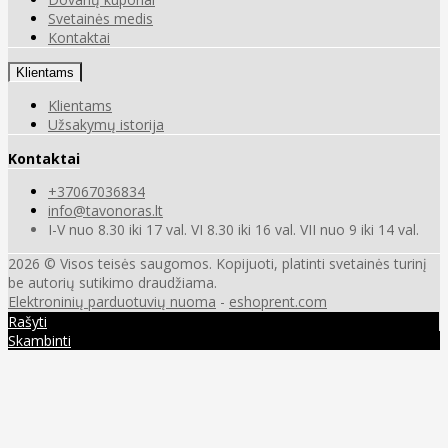
Svetainės medis
Kontaktai
Klientams
Klientams
Užsakymų istorija
Kontaktai
+37067036834
info@tavonoras.lt
I-V nuo 8.30 iki 17 val. VI 8.30 iki 16 val. VII nuo 9 iki 14 val.
2026 © Visos teisės saugomos. Kopijuoti, platinti svetainės turinį
be autorių sutikimo draudžiama.
Elektroninių parduotuvių nuoma
-
eshoprent.com
Rašyti
Skambinti