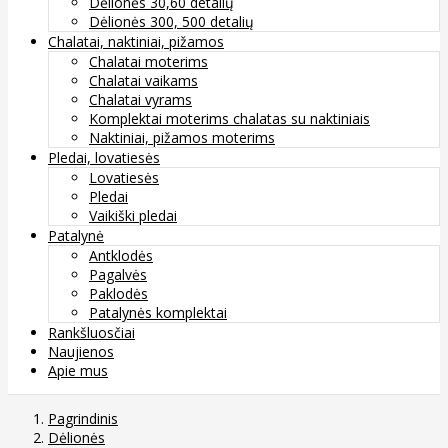
Dėlionės 30,60 detalių
Dėlionės 300, 500 detalių
Chalatai, naktiniai, pižamos
Chalatai moterims
Chalatai vaikams
Chalatai vyrams
Komplektai moterims chalatas su naktiniais
Naktiniai, pižamos moterims
Pledai, lovatiesės
Lovatiesės
Pledai
Vaikiški pledai
Patalynė
Antklodės
Pagalvės
Paklodės
Patalynės komplektai
Rankšluosčiai
Naujienos
Apie mus
Pagrindinis
Dėlionės