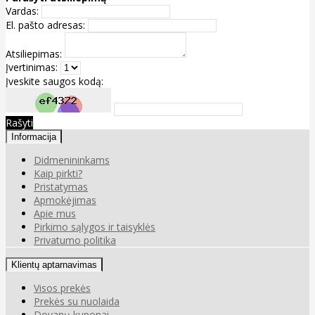
Vardas:
El. pašto adresas:
Atsiliepimas:
Įvertinimas:
Įveskite saugos kodą:
Rašyti
Informacija
Didmenininkams
Kaip pirkti?
Pristatymas
Apmokėjimas
Apie mus
Pirkimo sąlygos ir taisyklės
Privatumo politika
Klientų aptarnavimas
Visos prekės
Prekės su nuolaida
Dovanų kuponai