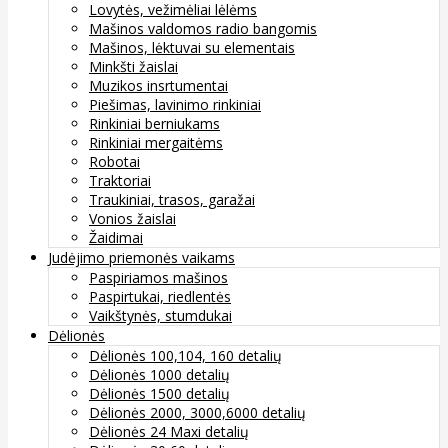
Lovytės, vežimėliai lėlėms
Mašinos valdomos radio bangomis
Mašinos, lėktuvai su elementais
Minkšti žaislai
Muzikos insrtumentai
Piešimas, lavinimo rinkiniai
Rinkiniai berniukams
Rinkiniai mergaitėms
Robotai
Traktoriai
Traukiniai, trasos, garažai
Vonios žaislai
Žaidimai
Judėjimo priemonės vaikams
Paspiriamos mašinos
Paspirtukai, riedlentės
Vaikštynės, stumdukai
Dėlionės
Dėlionės 100,104, 160 detalių
Dėlionės 1000 detalių
Dėlionės 1500 detalių
Dėlionės 2000, 3000,6000 detalių
Dėlionės 24 Maxi detalių