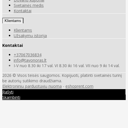
Svetainės medis
Kontaktai
Klientams
Klientams
Užsakymų istorija
Kontaktai
+37067036834
info@tavonoras.lt
I-V nuo 8.30 iki 17 val. VI 8.30 iki 16 val. VII nuo 9 iki 14 val.
2026 © Visos teisės saugomos. Kopijuoti, platinti svetainės turinį
be autorių sutikimo draudžiama.
Elektroninių parduotuvių nuoma
-
eshoprent.com
Rašyti
Skambinti