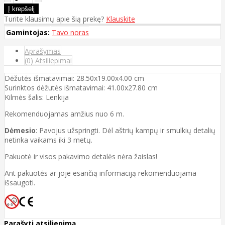
Turite klausimų apie šią prekę?
Klauskite
Gamintojas:
Tavo noras
Aprašymas
(0) Atsiliepimai
Dėžutės išmatavimai: 28.50x19.00x4.00 cm
Surinktos dėžutės išmatavimai: 41.00x27.80 cm
Kilmės šalis: Lenkija
Rekomenduojamas amžius nuo 6 m.
Dėmesio
: Pavojus užspringti. Dėl aštrių kampų ir smulkių detalių
netinka vaikams iki 3 metų.
Pakuotė ir visos pakavimo detalės nėra žaislas!
Ant pakuotės ar joje esančią informaciją rekomenduojama
išsaugoti.
Parašyti atsiliepimą