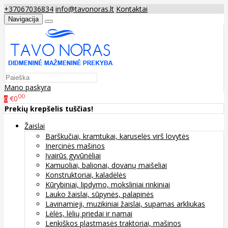
+37067036834
info@tavonoras.lt
Kontaktai
Navigacija
Mano paskyra
00
€0
0
Prekių krepšelis tuščias!
Žaislai
Barškučiai, kramtukai, karuselės virš lovytės
Inercinės mašinos
Įvairūs gyvūnėliai
Kamuoliai, balionai, dovanų maišeliai
Konstruktoriai, kaladėlės
Kūrybiniai, lipdymo, moksliniai rinkiniai
Lauko žaislai, sūpynės, palapinės
Lavinamieji, muzikiniai žaislai, supamas arkliukas
Lėlės, lėlių priedai ir namai
Lenkiškos plastmasės traktoriai, mašinos