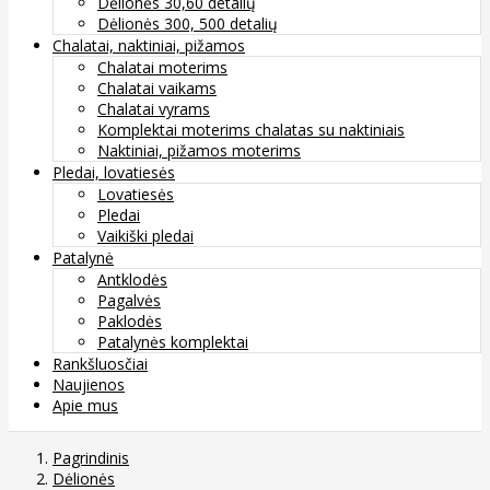
Dėlionės 30,60 detalių
Dėlionės 300, 500 detalių
Chalatai, naktiniai, pižamos
Chalatai moterims
Chalatai vaikams
Chalatai vyrams
Komplektai moterims chalatas su naktiniais
Naktiniai, pižamos moterims
Pledai, lovatiesės
Lovatiesės
Pledai
Vaikiški pledai
Patalynė
Antklodės
Pagalvės
Paklodės
Patalynės komplektai
Rankšluosčiai
Naujienos
Apie mus
Pagrindinis
Dėlionės