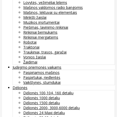
Lovytės, vežimėliai lėlėms
Mašinos valdomos radio bangomis
Mašinos, lėktuvai su elementais
Minkšti žaislai
Muzikos insrtumentai
Piešimas, lavinimo rinkiniai
Rinkiniai berniukams
Rinkiniai mergaitėms
Robotai
Traktoriai
Traukiniai, trasos, garažai
Vonios žaislai
Žaidimai
Judėjimo priemonės vaikams
Paspiriamos mašinos
Paspirtukai, riedlentės
Vaikštynės, stumdukai
Dėlionės
Dėlionės 100,104, 160 detalių
Dėlionės 1000 detalių
Dėlionės 1500 detalių
Dėlionės 2000, 3000,6000 detalių
Dėlionės 24 Maxi detalių