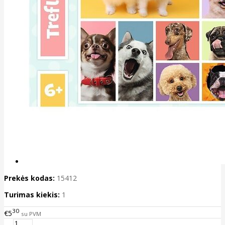
Prekės kodas:
15412
Turimas kiekis:
1
30
€5
su PVM