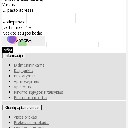
Vardas:
El. pašto adresas:
Atsiliepimas:
Įvertinimas:
Įveskite saugos kodą:
Rašyti
Informacija
Didmenininkams
Kaip pirkti?
Pristatymas
Apmokėjimas
Apie mus
Pirkimo sąlygos ir taisyklės
Privatumo politika
Klientų aptarnavimas
Visos prekės
Prekės su nuolaida
Dovanų kuponai