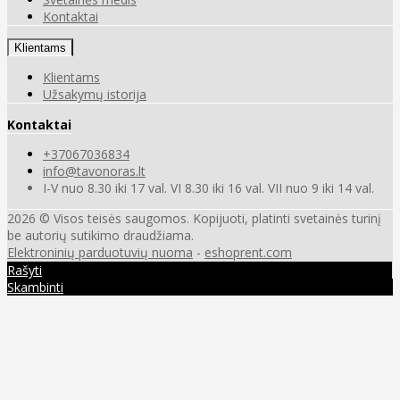
Kontaktai
Klientams
Klientams
Užsakymų istorija
Kontaktai
+37067036834
info@tavonoras.lt
I-V nuo 8.30 iki 17 val. VI 8.30 iki 16 val. VII nuo 9 iki 14 val.
2026 © Visos teisės saugomos. Kopijuoti, platinti svetainės turinį
be autorių sutikimo draudžiama.
Elektroninių parduotuvių nuoma
-
eshoprent.com
Rašyti
Skambinti