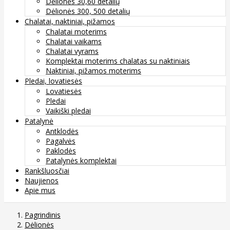
Dėlionės 30,60 detalių
Dėlionės 300, 500 detalių
Chalatai, naktiniai, pižamos
Chalatai moterims
Chalatai vaikams
Chalatai vyrams
Komplektai moterims chalatas su naktiniais
Naktiniai, pižamos moterims
Pledai, lovatiesės
Lovatiesės
Pledai
Vaikiški pledai
Patalynė
Antklodės
Pagalvės
Paklodės
Patalynės komplektai
Rankšluosčiai
Naujienos
Apie mus
Pagrindinis
Dėlionės