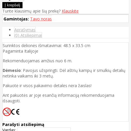
Turite klausimų apie šią prekę?
Klauskite
Gamintojas:
Tavo noras
Aprašymas
(0) Atsiliepimai
Surinktos dėlionės išmatavimai: 48.5 x 33.5 cm
Pagaminta Italijoje
Rekomenduojamas amžius nuo 6 m.
Dėmesio
: Pavojus užspringti. Dėl aštrių kampų ir smulkių detalių
netinka vaikams iki 3 metų.
Pakuotė ir visos pakavimo detalės nėra žaislas!
Ant pakuotės ar joje esančią informaciją rekomenduojama
išsaugoti.
Parašyti atsiliepimą
Vardas: