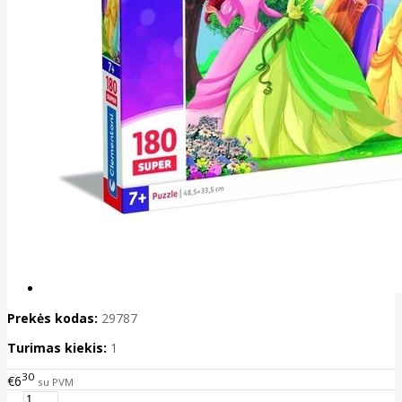
Prekės kodas:
29787
Turimas kiekis:
1
30
€6
su PVM