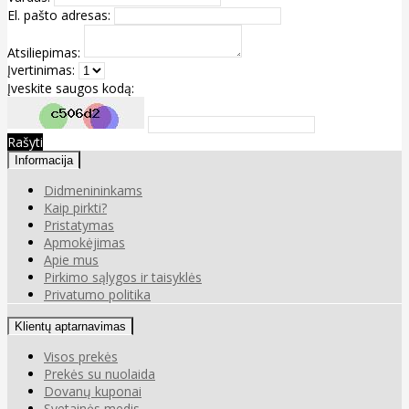
El. pašto adresas:
Atsiliepimas:
Įvertinimas:
Įveskite saugos kodą:
Rašyti
Informacija
Didmenininkams
Kaip pirkti?
Pristatymas
Apmokėjimas
Apie mus
Pirkimo sąlygos ir taisyklės
Privatumo politika
Klientų aptarnavimas
Visos prekės
Prekės su nuolaida
Dovanų kuponai
Svetainės medis