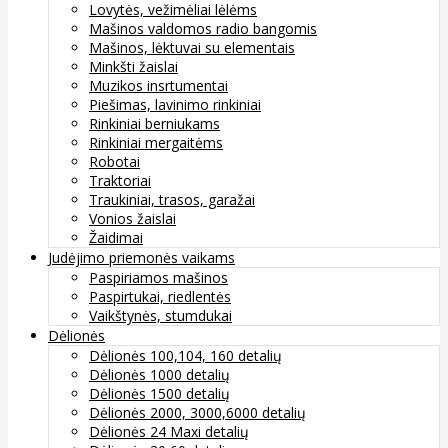
Lovytės, vežimėliai lėlėms
Mašinos valdomos radio bangomis
Mašinos, lėktuvai su elementais
Minkšti žaislai
Muzikos insrtumentai
Piešimas, lavinimo rinkiniai
Rinkiniai berniukams
Rinkiniai mergaitėms
Robotai
Traktoriai
Traukiniai, trasos, garažai
Vonios žaislai
Žaidimai
Judėjimo priemonės vaikams
Paspiriamos mašinos
Paspirtukai, riedlentės
Vaikštynės, stumdukai
Dėlionės
Dėlionės 100,104, 160 detalių
Dėlionės 1000 detalių
Dėlionės 1500 detalių
Dėlionės 2000, 3000,6000 detalių
Dėlionės 24 Maxi detalių