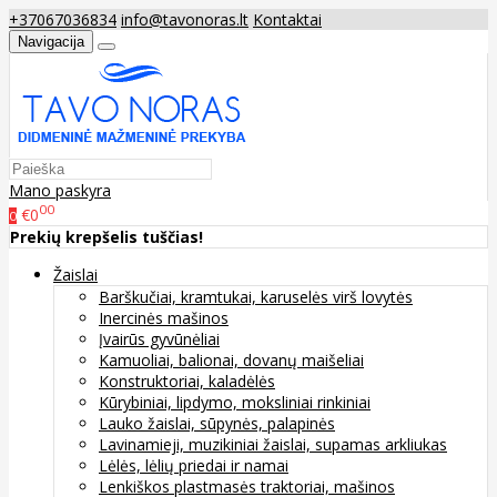
+37067036834
info@tavonoras.lt
Kontaktai
Navigacija
Mano paskyra
00
€0
0
Prekių krepšelis tuščias!
Žaislai
Barškučiai, kramtukai, karuselės virš lovytės
Inercinės mašinos
Įvairūs gyvūnėliai
Kamuoliai, balionai, dovanų maišeliai
Konstruktoriai, kaladėlės
Kūrybiniai, lipdymo, moksliniai rinkiniai
Lauko žaislai, sūpynės, palapinės
Lavinamieji, muzikiniai žaislai, supamas arkliukas
Lėlės, lėlių priedai ir namai
Lenkiškos plastmasės traktoriai, mašinos