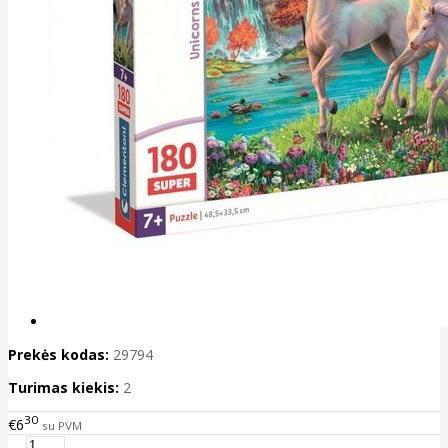
Prekės kodas:
29794
Turimas kiekis:
2
30
€6
su PVM