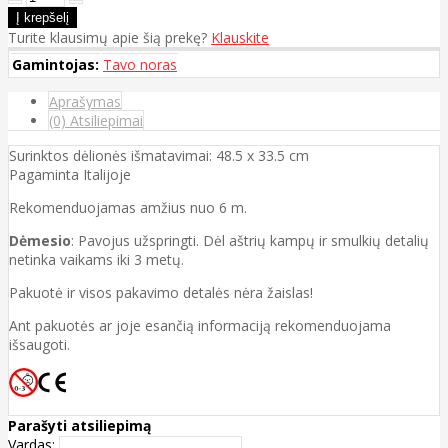
Turite klausimų apie šią prekę?
Klauskite
Gamintojas:
Tavo noras
Aprašymas
(0) Atsiliepimai
Surinktos dėlionės išmatavimai: 48.5 x 33.5 cm
Pagaminta Italijoje
Rekomenduojamas amžius nuo 6 m.
Dėmesio
: Pavojus užspringti. Dėl aštrių kampų ir smulkių detalių
netinka vaikams iki 3 metų.
Pakuotė ir visos pakavimo detalės nėra žaislas!
Ant pakuotės ar joje esančią informaciją rekomenduojama
išsaugoti.
Parašyti atsiliepimą
Vardas: