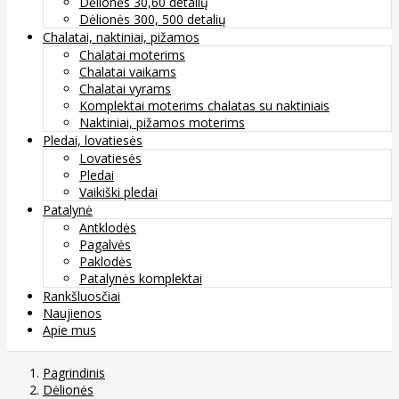
Dėlionės 30,60 detalių
Dėlionės 300, 500 detalių
Chalatai, naktiniai, pižamos
Chalatai moterims
Chalatai vaikams
Chalatai vyrams
Komplektai moterims chalatas su naktiniais
Naktiniai, pižamos moterims
Pledai, lovatiesės
Lovatiesės
Pledai
Vaikiški pledai
Patalynė
Antklodės
Pagalvės
Paklodės
Patalynės komplektai
Rankšluosčiai
Naujienos
Apie mus
Pagrindinis
Dėlionės