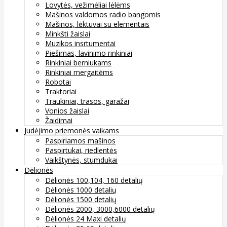
Lovytės, vežimėliai lėlėms
Mašinos valdomos radio bangomis
Mašinos, lėktuvai su elementais
Minkšti žaislai
Muzikos insrtumentai
Piešimas, lavinimo rinkiniai
Rinkiniai berniukams
Rinkiniai mergaitėms
Robotai
Traktoriai
Traukiniai, trasos, garažai
Vonios žaislai
Žaidimai
Judėjimo priemonės vaikams
Paspiriamos mašinos
Paspirtukai, riedlentės
Vaikštynės, stumdukai
Dėlionės
Dėlionės 100,104, 160 detalių
Dėlionės 1000 detalių
Dėlionės 1500 detalių
Dėlionės 2000, 3000,6000 detalių
Dėlionės 24 Maxi detalių