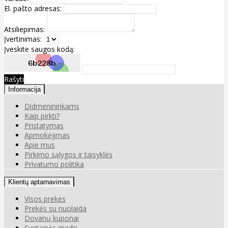
El. pašto adresas:
Atsiliepimas:
Įvertinimas:
Įveskite saugos kodą:
Rašyti
Informacija
Didmenininkams
Kaip pirkti?
Pristatymas
Apmokėjimas
Apie mus
Pirkimo sąlygos ir taisyklės
Privatumo politika
Klientų aptarnavimas
Visos prekės
Prekės su nuolaida
Dovanų kuponai
Svetainės medis