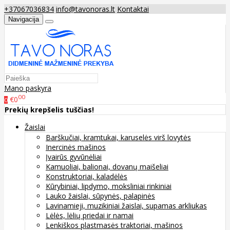
+37067036834
info@tavonoras.lt
Kontaktai
Navigacija
Mano paskyra
00
€0
0
Prekių krepšelis tuščias!
Žaislai
Barškučiai, kramtukai, karuselės virš lovytės
Inercinės mašinos
Įvairūs gyvūnėliai
Kamuoliai, balionai, dovanų maišeliai
Konstruktoriai, kaladėlės
Kūrybiniai, lipdymo, moksliniai rinkiniai
Lauko žaislai, sūpynės, palapinės
Lavinamieji, muzikiniai žaislai, supamas arkliukas
Lėlės, lėlių priedai ir namai
Lenkiškos plastmasės traktoriai, mašinos