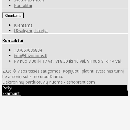
Kontaktai
Klientams
Klientams
Užsakymų istorija
Kontaktai
+37067036834
info@tavonoras.lt
I-V nuo 8.30 iki 17 val. VI 8.30 iki 16 val. VII nuo 9 iki 14 val.
2026 © Visos teisės saugomos. Kopijuoti, platinti svetainės turinį
be autorių sutikimo draudžiama.
Elektroninių parduotuvių nuoma
-
eshoprent.com
Rašyti
Skambinti