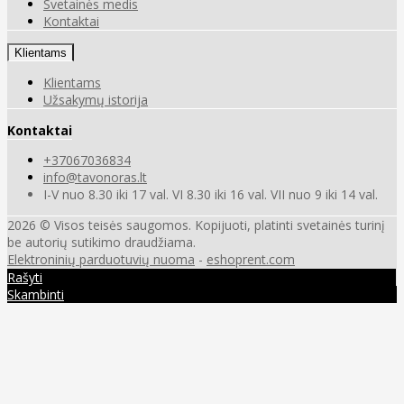
Svetainės medis
Kontaktai
Klientams
Klientams
Užsakymų istorija
Kontaktai
+37067036834
info@tavonoras.lt
I-V nuo 8.30 iki 17 val. VI 8.30 iki 16 val. VII nuo 9 iki 14 val.
2026 © Visos teisės saugomos. Kopijuoti, platinti svetainės turinį
be autorių sutikimo draudžiama.
Elektroninių parduotuvių nuoma
-
eshoprent.com
Rašyti
Skambinti