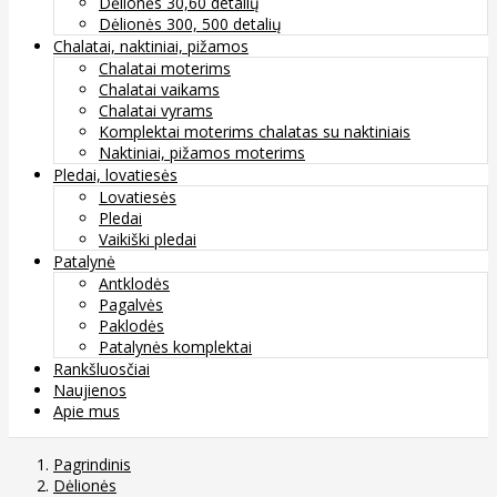
Dėlionės 30,60 detalių
Dėlionės 300, 500 detalių
Chalatai, naktiniai, pižamos
Chalatai moterims
Chalatai vaikams
Chalatai vyrams
Komplektai moterims chalatas su naktiniais
Naktiniai, pižamos moterims
Pledai, lovatiesės
Lovatiesės
Pledai
Vaikiški pledai
Patalynė
Antklodės
Pagalvės
Paklodės
Patalynės komplektai
Rankšluosčiai
Naujienos
Apie mus
Pagrindinis
Dėlionės