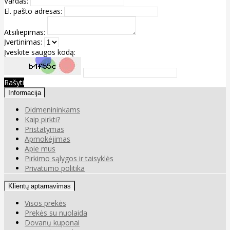
Vardas:
El. pašto adresas:
Atsiliepimas:
Įvertinimas:
Įveskite saugos kodą:
Rašyti
Informacija
Didmenininkams
Kaip pirkti?
Pristatymas
Apmokėjimas
Apie mus
Pirkimo sąlygos ir taisyklės
Privatumo politika
Klientų aptarnavimas
Visos prekės
Prekės su nuolaida
Dovanų kuponai