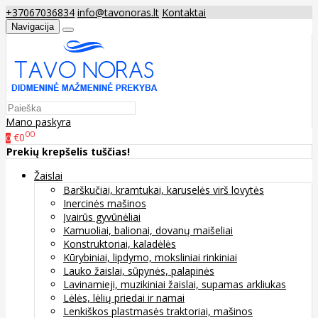
+37067036834
info@tavonoras.lt
Kontaktai
Navigacija
Mano paskyra
00
€0
0
Prekių krepšelis tuščias!
Žaislai
Barškučiai, kramtukai, karuselės virš lovytės
Inercinės mašinos
Įvairūs gyvūnėliai
Kamuoliai, balionai, dovanų maišeliai
Konstruktoriai, kaladėlės
Kūrybiniai, lipdymo, moksliniai rinkiniai
Lauko žaislai, sūpynės, palapinės
Lavinamieji, muzikiniai žaislai, supamas arkliukas
Lėlės, lėlių priedai ir namai
Lenkiškos plastmasės traktoriai, mašinos