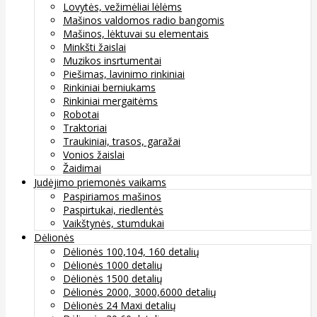
Lovytės, vežimėliai lėlėms
Mašinos valdomos radio bangomis
Mašinos, lėktuvai su elementais
Minkšti žaislai
Muzikos insrtumentai
Piešimas, lavinimo rinkiniai
Rinkiniai berniukams
Rinkiniai mergaitėms
Robotai
Traktoriai
Traukiniai, trasos, garažai
Vonios žaislai
Žaidimai
Judėjimo priemonės vaikams
Paspiriamos mašinos
Paspirtukai, riedlentės
Vaikštynės, stumdukai
Dėlionės
Dėlionės 100,104, 160 detalių
Dėlionės 1000 detalių
Dėlionės 1500 detalių
Dėlionės 2000, 3000,6000 detalių
Dėlionės 24 Maxi detalių