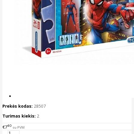
Prekės kodas:
28507
Turimas kiekis:
2
40
€7
su PVM