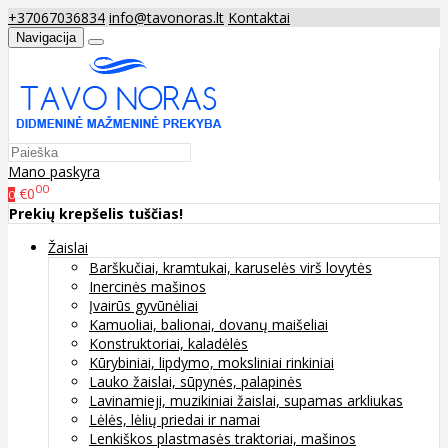
+37067036834
info@tavonoras.lt
Kontaktai
Navigacija
Mano paskyra
00
€0
0
Prekių krepšelis tuščias!
Žaislai
Barškučiai, kramtukai, karuselės virš lovytės
Inercinės mašinos
Įvairūs gyvūnėliai
Kamuoliai, balionai, dovanų maišeliai
Konstruktoriai, kaladėlės
Kūrybiniai, lipdymo, moksliniai rinkiniai
Lauko žaislai, sūpynės, palapinės
Lavinamieji, muzikiniai žaislai, supamas arkliukas
Lėlės, lėlių priedai ir namai
Lenkiškos plastmasės traktoriai, mašinos