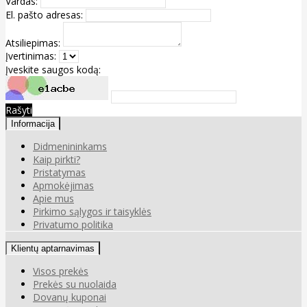
Vardas:
El. pašto adresas:
Atsiliepimas:
Įvertinimas:
Įveskite saugos kodą:
Rašyti
Informacija
Didmenininkams
Kaip pirkti?
Pristatymas
Apmokėjimas
Apie mus
Pirkimo sąlygos ir taisyklės
Privatumo politika
Klientų aptarnavimas
Visos prekės
Prekės su nuolaida
Dovanų kuponai