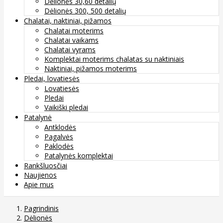
Dėlionės 30,60 detalių
Dėlionės 300, 500 detalių
Chalatai, naktiniai, pižamos
Chalatai moterims
Chalatai vaikams
Chalatai vyrams
Komplektai moterims chalatas su naktiniais
Naktiniai, pižamos moterims
Pledai, lovatiesės
Lovatiesės
Pledai
Vaikiški pledai
Patalynė
Antklodės
Pagalvės
Paklodės
Patalynės komplektai
Rankšluosčiai
Naujienos
Apie mus
Pagrindinis
Dėlionės