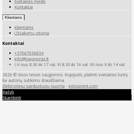
Svetainės medis
Kontaktai
Klientams
Klientams
Užsakymų istorija
Kontaktai
+37067036834
info@tavonoras.lt
I-V nuo 8.30 iki 17 val. VI 8.30 iki 16 val. VII nuo 9 iki 14 val.
2026 © Visos teisės saugomos. Kopijuoti, platinti svetainės turinį
be autorių sutikimo draudžiama.
Elektroninių parduotuvių nuoma
-
eshoprent.com
Rašyti
Skambinti