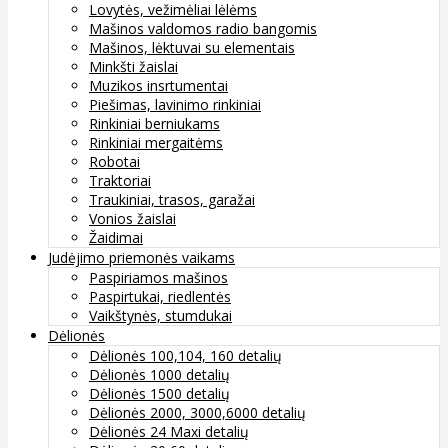
Lovytės, vežimėliai lėlėms
Mašinos valdomos radio bangomis
Mašinos, lėktuvai su elementais
Minkšti žaislai
Muzikos insrtumentai
Piešimas, lavinimo rinkiniai
Rinkiniai berniukams
Rinkiniai mergaitėms
Robotai
Traktoriai
Traukiniai, trasos, garažai
Vonios žaislai
Žaidimai
Judėjimo priemonės vaikams
Paspiriamos mašinos
Paspirtukai, riedlentės
Vaikštynės, stumdukai
Dėlionės
Dėlionės 100,104, 160 detalių
Dėlionės 1000 detalių
Dėlionės 1500 detalių
Dėlionės 2000, 3000,6000 detalių
Dėlionės 24 Maxi detalių