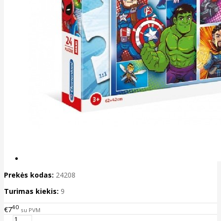
Prekės kodas:
24208
Turimas kiekis:
9
40
€7
su PVM