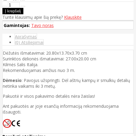
Turite klausimų apie šią prekę?
Klauskite
Gamintojas:
Tavo noras
Aprašymas
(0) Atsiliepimai
Dėžutės išmatavimai: 20.80x13.70x3.70 cm
Surinktos dėlionės išmatavimai: 27.00x20.00 cm
Kilmės šalis Italija.
Rekomenduojamas amžius nuo 3 m.
Dėmesio
: Pavojus užspringti. Dėl aštrių kampų ir smulkių detalių
netinka vaikams iki 3 metų.
Pakuotė ir visos pakavimo detalės nėra žaislas!
Ant pakuotės ar joje esančią informaciją rekomenduojama
išsaugoti.