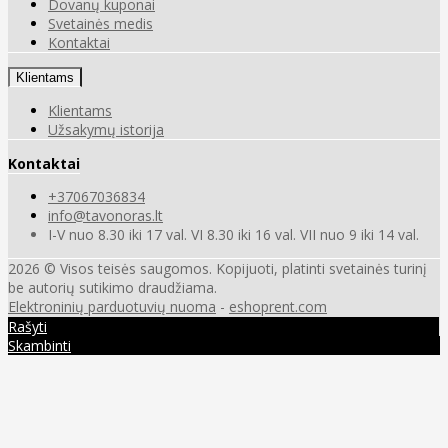
Dovanų kuponai
Svetainės medis
Kontaktai
Klientams
Klientams
Užsakymų istorija
Kontaktai
+37067036834
info@tavonoras.lt
I-V nuo 8.30 iki 17 val. VI 8.30 iki 16 val. VII nuo 9 iki 14 val.
2026 © Visos teisės saugomos. Kopijuoti, platinti svetainės turinį
be autorių sutikimo draudžiama.
Elektroninių parduotuvių nuoma
-
eshoprent.com
Rašyti
Skambinti