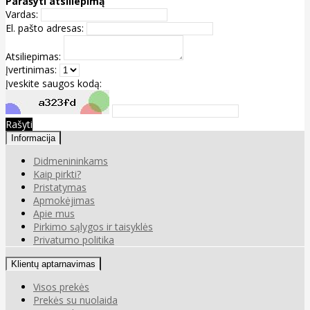
Parašyti atsiliepimą
Vardas:
El. pašto adresas:
Atsiliepimas:
Įvertinimas:
Įveskite saugos kodą:
Rašyti
Informacija
Didmenininkams
Kaip pirkti?
Pristatymas
Apmokėjimas
Apie mus
Pirkimo sąlygos ir taisyklės
Privatumo politika
Klientų aptarnavimas
Visos prekės
Prekės su nuolaida