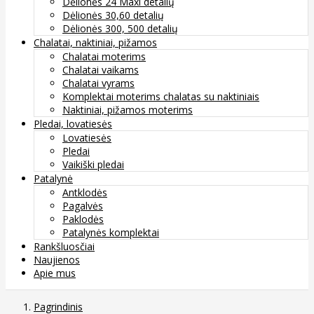
Dėlionės 24 Maxi detalių
Dėlionės 30,60 detalių
Dėlionės 300, 500 detalių
Chalatai, naktiniai, pižamos
Chalatai moterims
Chalatai vaikams
Chalatai vyrams
Komplektai moterims chalatas su naktiniais
Naktiniai, pižamos moterims
Pledai, lovatiesės
Lovatiesės
Pledai
Vaikiški pledai
Patalynė
Antklodės
Pagalvės
Paklodės
Patalynės komplektai
Rankšluosčiai
Naujienos
Apie mus
Pagrindinis