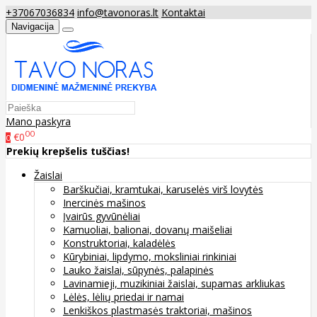
+37067036834
info@tavonoras.lt
Kontaktai
Navigacija
Mano paskyra
00
€0
0
Prekių krepšelis tuščias!
Žaislai
Barškučiai, kramtukai, karuselės virš lovytės
Inercinės mašinos
Įvairūs gyvūnėliai
Kamuoliai, balionai, dovanų maišeliai
Konstruktoriai, kaladėlės
Kūrybiniai, lipdymo, moksliniai rinkiniai
Lauko žaislai, sūpynės, palapinės
Lavinamieji, muzikiniai žaislai, supamas arkliukas
Lėlės, lėlių priedai ir namai
Lenkiškos plastmasės traktoriai, mašinos