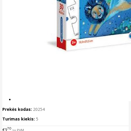
Prekės kodas:
20254
Turimas kiekis:
5
70
€3
su PVM