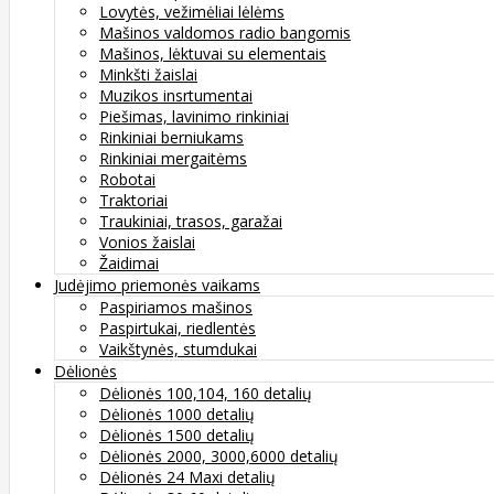
Lovytės, vežimėliai lėlėms
Mašinos valdomos radio bangomis
Mašinos, lėktuvai su elementais
Minkšti žaislai
Muzikos insrtumentai
Piešimas, lavinimo rinkiniai
Rinkiniai berniukams
Rinkiniai mergaitėms
Robotai
Traktoriai
Traukiniai, trasos, garažai
Vonios žaislai
Žaidimai
Judėjimo priemonės vaikams
Paspiriamos mašinos
Paspirtukai, riedlentės
Vaikštynės, stumdukai
Dėlionės
Dėlionės 100,104, 160 detalių
Dėlionės 1000 detalių
Dėlionės 1500 detalių
Dėlionės 2000, 3000,6000 detalių
Dėlionės 24 Maxi detalių