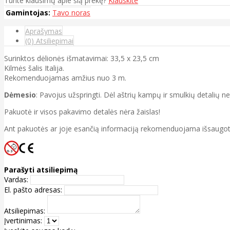
Turite klausimų apie šią prekę?
Klauskite
Gamintojas:
Tavo noras
Aprašymas
(0) Atsiliepimai
Surinktos dėlionės išmatavimai: 33,5 x 23,5 cm
Kilmės šalis Italija.
Rekomenduojamas amžius nuo 3 m.
Dėmesio
: Pavojus užspringti. Dėl aštrių kampų ir smulkių detalių n
Pakuotė ir visos pakavimo detalės nėra žaislas!
Ant pakuotės ar joje esančią informaciją rekomenduojama išsaugot
Parašyti atsiliepimą
Vardas:
El. pašto adresas:
Atsiliepimas:
Įvertinimas: