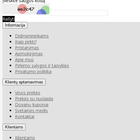
Įveskite saugos kodą:
Rašyti
Informacija
Didmenininkams
Kaip pirkti?
Pristatymas
Apmokėjimas
Apie mus
Pirkimo sąlygos ir taisyklės
Privatumo politika
Klientų aptarnavimas
Visos prekės
Prekės su nuolaida
Dovanų kuponai
Svetainės medis
Kontaktai
Klientams
Klientams