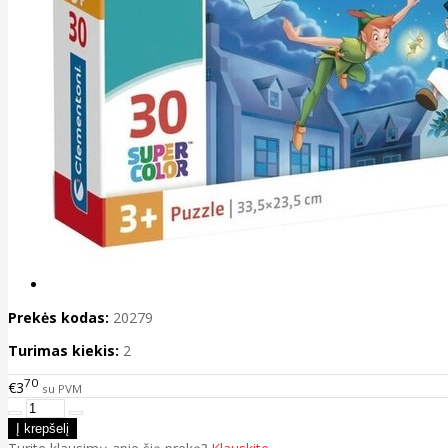
Prekės kodas:
20279
Turimas kiekis:
2
70
€3
su PVM