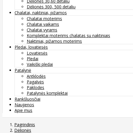
Dėlionės 30,60 detalių
Dėlionės 300, 500 detalių
Chalatai, naktiniai, pižamos
Chalatai moterims
Chalatai vaikams
Chalatai vyrams
Komplektai moterims chalatas su naktiniais
Naktiniai, pižamos moterims
Pledai, lovatiesės
Lovatiesės
Pledai
Vaikiški pledai
Patalynė
Antklodės
Pagalvės
Paklodės
Patalynės komplektai
Rankšluosčiai
Naujienos
Apie mus
Pagrindinis
Dėlionės