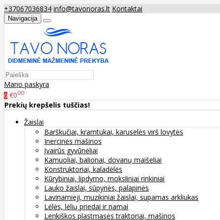
+37067036834
info@tavonoras.lt
Kontaktai
Navigacija
Mano paskyra
00
€0
0
Prekių krepšelis tuščias!
Žaislai
Barškučiai, kramtukai, karuselės virš lovytės
Inercinės mašinos
Įvairūs gyvūnėliai
Kamuoliai, balionai, dovanų maišeliai
Konstruktoriai, kaladėlės
Kūrybiniai, lipdymo, moksliniai rinkiniai
Lauko žaislai, sūpynės, palapinės
Lavinamieji, muzikiniai žaislai, supamas arkliukas
Lėlės, lėlių priedai ir namai
Lenkiškos plastmasės traktoriai, mašinos