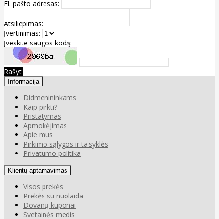
El. pašto adresas:
Atsiliepimas:
Įvertinimas:
Įveskite saugos kodą:
Rašyti
Informacija
Didmenininkams
Kaip pirkti?
Pristatymas
Apmokėjimas
Apie mus
Pirkimo sąlygos ir taisyklės
Privatumo politika
Klientų aptarnavimas
Visos prekės
Prekės su nuolaida
Dovanų kuponai
Svetainės medis