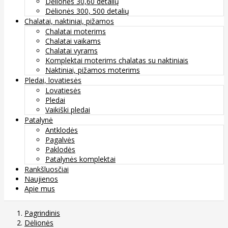
Dėlionės 30,60 detalių
Dėlionės 300, 500 detalių
Chalatai, naktiniai, pižamos
Chalatai moterims
Chalatai vaikams
Chalatai vyrams
Komplektai moterims chalatas su naktiniais
Naktiniai, pižamos moterims
Pledai, lovatiesės
Lovatiesės
Pledai
Vaikiški pledai
Patalynė
Antklodės
Pagalvės
Paklodės
Patalynės komplektai
Rankšluosčiai
Naujienos
Apie mus
Pagrindinis
Dėlionės