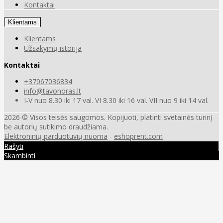
Kontaktai
Klientams
Klientams
Užsakymų istorija
Kontaktai
+37067036834
info@tavonoras.lt
I-V nuo 8.30 iki 17 val. VI 8.30 iki 16 val. VII nuo 9 iki 14 val.
2026 © Visos teisės saugomos. Kopijuoti, platinti svetainės turinį
be autorių sutikimo draudžiama.
Elektroninių parduotuvių nuoma
-
eshoprent.com
Rašyti
Skambinti