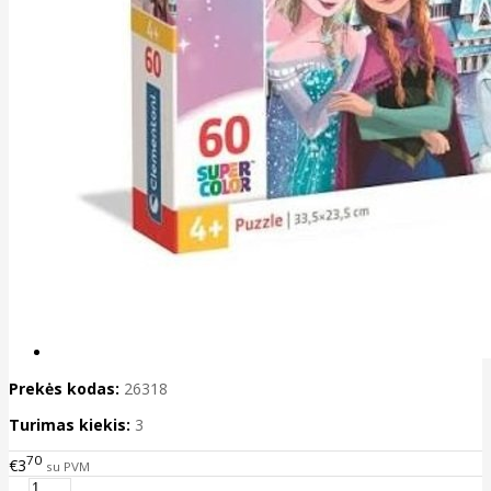
Prekės kodas:
26318
Turimas kiekis:
3
70
€3
su PVM