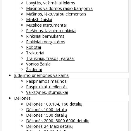
Lovytės, vežimėliai lėlėms
Mašinos valdomos radio bangomis
Mašinos, lėktuvai su elementais
Minkšti žaislai
Muzikos insrtumentai
Piešimas, lavinimo rinkiniai
Rinkiniai berniukams
Rinkiniai mergaitėms
Robotai
Traktoriai
Traukiniai, trasos, garažai
Vonios žaislai
Žaidimai
Judėjimo priemonės vaikams
Paspiriamos mašinos
Paspirtukai, riedlentės
Vaikštynės, stumdukai
Dėlionės
Dėlionės 100,104, 160 detalių
Dėlionės 1000 detalių
Dėlionės 1500 detalių
Dėlionės 2000, 3000,6000 detalių
Dėlionės 24 Maxi detalių