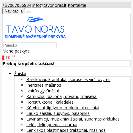
+37067036834
info@tavonoras.lt
Kontaktai
Navigacija
Mano paskyra
00
€0
0
Prekių krepšelis tuščias!
Žaislai
Barškučiai, kramtukai, karuselės virš lovytės
Inercinės mašinos
Įvairūs gyvūnėliai
Kamuoliai, balionai, dovanų maišeliai
Konstruktoriai, kaladėlės
Kūrybiniai, lipdymo, moksliniai rinkiniai
Lauko žaislai, sūpynės, palapinės
Lavinamieji, muzikiniai žaislai, supamas arkliukas
Lėlės, lėlių priedai ir namai
Lenkiškos plastmasės traktoriai, mašinos