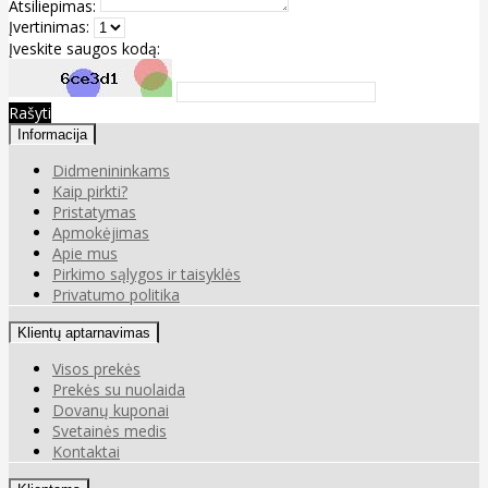
Atsiliepimas:
Įvertinimas:
Įveskite saugos kodą:
Rašyti
Informacija
Didmenininkams
Kaip pirkti?
Pristatymas
Apmokėjimas
Apie mus
Pirkimo sąlygos ir taisyklės
Privatumo politika
Klientų aptarnavimas
Visos prekės
Prekės su nuolaida
Dovanų kuponai
Svetainės medis
Kontaktai