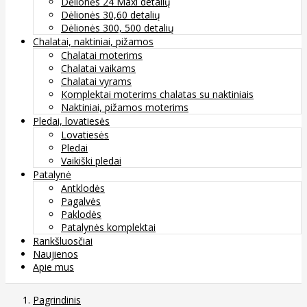
Dėlionės 24 Maxi detalių
Dėlionės 30,60 detalių
Dėlionės 300, 500 detalių
Chalatai, naktiniai, pižamos
Chalatai moterims
Chalatai vaikams
Chalatai vyrams
Komplektai moterims chalatas su naktiniais
Naktiniai, pižamos moterims
Pledai, lovatiesės
Lovatiesės
Pledai
Vaikiški pledai
Patalynė
Antklodės
Pagalvės
Paklodės
Patalynės komplektai
Rankšluosčiai
Naujienos
Apie mus
Pagrindinis