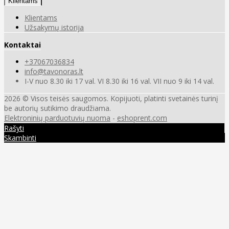
Klientams
Klientams
Užsakymų istorija
Kontaktai
+37067036834
info@tavonoras.lt
I-V nuo 8.30 iki 17 val. VI 8.30 iki 16 val. VII nuo 9 iki 14 val.
2026 © Visos teisės saugomos. Kopijuoti, platinti svetainės turinį
be autorių sutikimo draudžiama.
Elektroninių parduotuvių nuoma
-
eshoprent.com
Rašyti
Skambinti