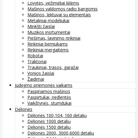
Lovytės, vežimėliai lėlėms
Mašinos valdomos radio bangomis
Mašinos, lėktuvai su elementais
Metaliniai modeliukai
Minkšti žaislai
Muzikos insrtumentai
Piešimas, lavinimo rinkiniai
Rinkiniai berniukams
Rinkiniai mergaitėms
Robotai
Traktoriai
Traukiniai, trasos, garažai
Vonios žaislai
Žaidimai
Judėjimo priemonės vaikams
Paspiriamos mašinos
Paspirtukai, riedlentės
Vaikštynės, stumdukai
Dėlionės
Dėlionės 100,104, 160 detalių
Dėlionės 1000 detalių
Dėlionės 1500 detalių
Dėlionės 2000, 3000,6000 detalių