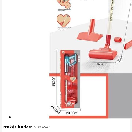
Prekės kodas:
N864543