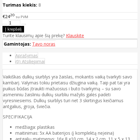
Turimas kiekis:
8
20
€24
su PVM
Turite klausimų apie šią prekę?
Klauskite
Gamintojas:
Tavo noras
Aprašymas
(0) Atsiliepimai
Vaikiškas dulkių siurblys yra žaislas, mokantis vaiką tvarkyti savo
kambarį. Valymas tokiu prietaisu džiugina vaiką. Taip pat tai yra
puikus būdas įtraukti mažuosius i buto tvarkymą – su savo
asmeniniu žaisliniu dulkių siurbliu mažylis galės padėti
vyresniesiems. Dulkių siurblys turi net 3 skirtingus keičiamus
antgalius, groja, šviečia.
SPECIFIKACIJA
medžiaga: plastikas
maitinimas: 5x AA baterijos (į komplektą neįeina)
antgalių matmenys: 16x 8 x10 cm, 14 x 2 cm, 11 x 5 x 13