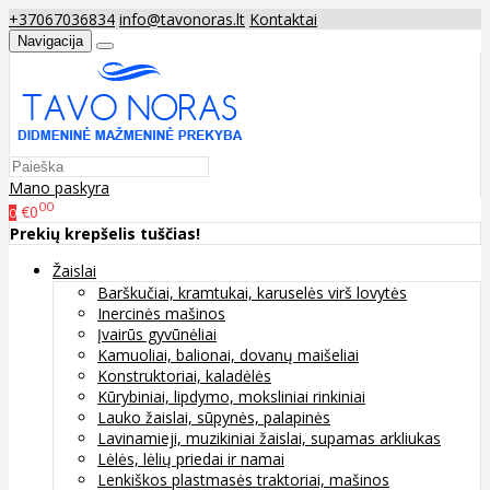
+37067036834
info@tavonoras.lt
Kontaktai
Navigacija
Mano paskyra
00
€0
0
Prekių krepšelis tuščias!
Žaislai
Barškučiai, kramtukai, karuselės virš lovytės
Inercinės mašinos
Įvairūs gyvūnėliai
Kamuoliai, balionai, dovanų maišeliai
Konstruktoriai, kaladėlės
Kūrybiniai, lipdymo, moksliniai rinkiniai
Lauko žaislai, sūpynės, palapinės
Lavinamieji, muzikiniai žaislai, supamas arkliukas
Lėlės, lėlių priedai ir namai
Lenkiškos plastmasės traktoriai, mašinos