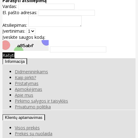
Parašyti atsiliepimą
Vardas:
El. pašto adresas:
Atsiliepimas:
Įvertinimas:
Įveskite saugos kodą:
Rašyti
Informacija
Didmenininkams
Kaip pirkti?
Pristatymas
Apmokėjimas
Apie mus
Pirkimo sąlygos ir taisyklės
Privatumo politika
Klientų aptarnavimas
Visos prekės
Prekės su nuolaida