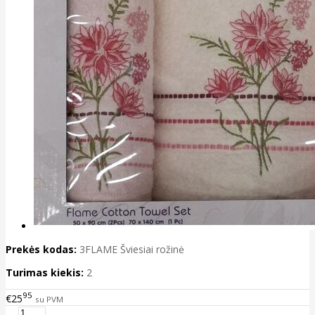
Prekės kodas:
3FLAME Šviesiai rožinė
Turimas kiekis:
2
95
€25
su PVM