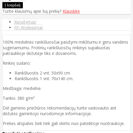
Turite klausimų apie šią prekę?
Klauskite
Aprašymas
(0) Atsiliepimai
100% medvilnės rankšluosčiai pasižymi mikštumu ir geru vandens
sugeriamumu. Frotinių rankšluosčių rinkinys supakuotas
patrauklioje dėžutėje tiks ir dovanoms.
Rinkinį sudaro:
Rankšluostis 2 vnt. 50x90 cm
Rankšluostis 1 vnt. 70x140 cm.
Medžiaga: medvilnė.
Tankis: 380 g/m²
Dėl gaminio priežiūros rekomendacijų turite vadovautis ant
dėžutės gamintojo nurodomoje informacijoje.
Prekės atspalvis šiek tiek gali skirtis nuo pateiktoje nuotraukoje.