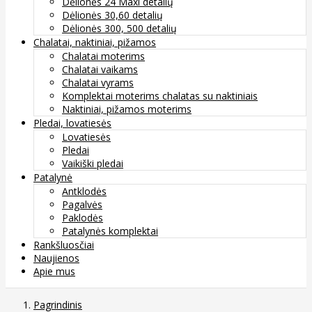
Dėlionės 24 Maxi detalių
Dėlionės 30,60 detalių
Dėlionės 300, 500 detalių
Chalatai, naktiniai, pižamos
Chalatai moterims
Chalatai vaikams
Chalatai vyrams
Komplektai moterims chalatas su naktiniais
Naktiniai, pižamos moterims
Pledai, lovatiesės
Lovatiesės
Pledai
Vaikiški pledai
Patalynė
Antklodės
Pagalvės
Paklodės
Patalynės komplektai
Rankšluosčiai
Naujienos
Apie mus
Pagrindinis