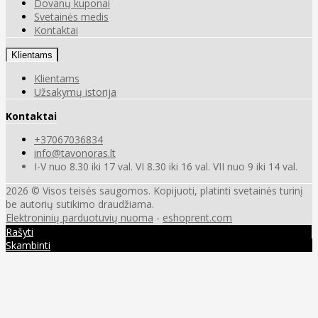
Dovanų kuponai
Svetainės medis
Kontaktai
Klientams
Klientams
Užsakymų istorija
Kontaktai
+37067036834
info@tavonoras.lt
I-V nuo 8.30 iki 17 val. VI 8.30 iki 16 val. VII nuo 9 iki 14 val.
2026 © Visos teisės saugomos. Kopijuoti, platinti svetainės turinį
be autorių sutikimo draudžiama.
Elektroninių parduotuvių nuoma
-
eshoprent.com
Rašyti
Skambinti