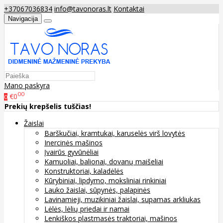
+37067036834
info@tavonoras.lt
Kontaktai
Navigacija
Mano paskyra
00
€0
0
Prekių krepšelis tuščias!
Žaislai
Barškučiai, kramtukai, karuselės virš lovytės
Inercinės mašinos
Įvairūs gyvūnėliai
Kamuoliai, balionai, dovanų maišeliai
Konstruktoriai, kaladėlės
Kūrybiniai, lipdymo, moksliniai rinkiniai
Lauko žaislai, sūpynės, palapinės
Lavinamieji, muzikiniai žaislai, supamas arkliukas
Lėlės, lėlių priedai ir namai
Lenkiškos plastmasės traktoriai, mašinos