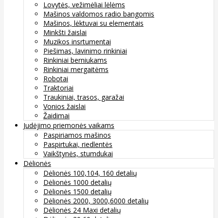
Lovytės, vežimėliai lėlėms
Mašinos valdomos radio bangomis
Mašinos, lėktuvai su elementais
Minkšti žaislai
Muzikos insrtumentai
Piešimas, lavinimo rinkiniai
Rinkiniai berniukams
Rinkiniai mergaitėms
Robotai
Traktoriai
Traukiniai, trasos, garažai
Vonios žaislai
Žaidimai
Judėjimo priemonės vaikams
Paspiriamos mašinos
Paspirtukai, riedlentės
Vaikštynės, stumdukai
Dėlionės
Dėlionės 100,104, 160 detalių
Dėlionės 1000 detalių
Dėlionės 1500 detalių
Dėlionės 2000, 3000,6000 detalių
Dėlionės 24 Maxi detalių