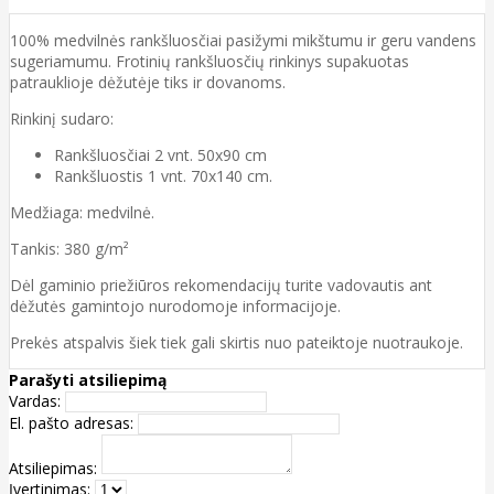
100% medvilnės rankšluosčiai pasižymi mikštumu ir geru vandens
sugeriamumu. Frotinių rankšluosčių rinkinys supakuotas
patrauklioje dėžutėje tiks ir dovanoms.
Rinkinį sudaro:
Rankšluosčiai 2 vnt. 50x90 cm
Rankšluostis 1 vnt. 70x140 cm.
Medžiaga: medvilnė.
Tankis: 380 g/m²
Dėl gaminio priežiūros rekomendacijų turite vadovautis ant
dėžutės gamintojo nurodomoje informacijoje.
Prekės atspalvis šiek tiek gali skirtis nuo pateiktoje nuotraukoje.
Parašyti atsiliepimą
Vardas:
El. pašto adresas:
Atsiliepimas:
Įvertinimas: