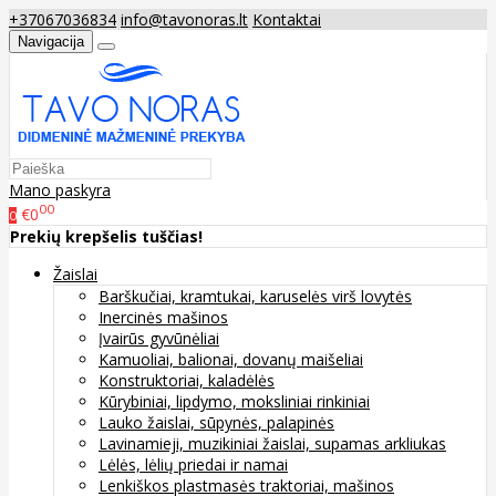
+37067036834
info@tavonoras.lt
Kontaktai
Navigacija
Mano paskyra
00
€0
0
Prekių krepšelis tuščias!
Žaislai
Barškučiai, kramtukai, karuselės virš lovytės
Inercinės mašinos
Įvairūs gyvūnėliai
Kamuoliai, balionai, dovanų maišeliai
Konstruktoriai, kaladėlės
Kūrybiniai, lipdymo, moksliniai rinkiniai
Lauko žaislai, sūpynės, palapinės
Lavinamieji, muzikiniai žaislai, supamas arkliukas
Lėlės, lėlių priedai ir namai
Lenkiškos plastmasės traktoriai, mašinos