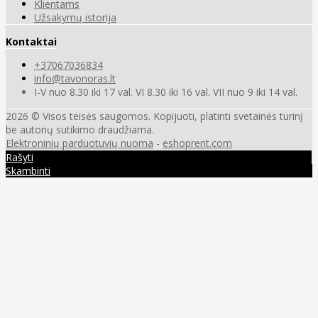
Klientams
Užsakymų istorija
Kontaktai
+37067036834
info@tavonoras.lt
I-V nuo 8.30 iki 17 val. VI 8.30 iki 16 val. VII nuo 9 iki 14 val.
2026 © Visos teisės saugomos. Kopijuoti, platinti svetainės turinį
be autorių sutikimo draudžiama.
Elektroninių parduotuvių nuoma
-
eshoprent.com
Rašyti
Skambinti