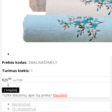
Prekės kodas:
3MALINAŠVMĖLY
Turimas kiekis:
1
99
€25
su PVM
Turite klausimų apie šią prekę?
Klauskite
Aprašymas
(0) Atsiliepimai