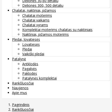
Dėlionės 30,60 detalių
Dėlionės 300, 500 detalių
Chalatai, naktiniai, pižamos
Chalatai moterims
Chalatai vaikams
Chalatai vyrams
Komplektai moterims chalatas su naktiniais
Naktiniai, pižamos moterims
Pledai, lovatiesės
Lovatiesės
Pledai
Vaikiški pledai
Patalynė
Antklodės
Pagalvės
Paklodės
Patalynės komplektai
Rankšluosčiai
Naujienos
Apie mus
Pagrindinis
Rankšluosčiai