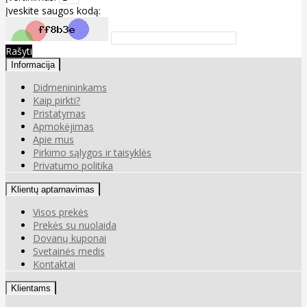
Įveskite saugos kodą:
Rašyti
Informacija
Didmenininkams
Kaip pirkti?
Pristatymas
Apmokėjimas
Apie mus
Pirkimo sąlygos ir taisyklės
Privatumo politika
Klientų aptarnavimas
Visos prekės
Prekės su nuolaida
Dovanų kuponai
Svetainės medis
Kontaktai
Klientams