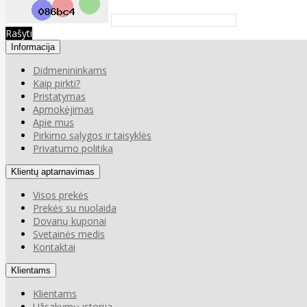
Rašyti
Informacija
Didmenininkams
Kaip pirkti?
Pristatymas
Apmokėjimas
Apie mus
Pirkimo sąlygos ir taisyklės
Privatumo politika
Klientų aptarnavimas
Visos prekės
Prekės su nuolaida
Dovanų kuponai
Svetainės medis
Kontaktai
Klientams
Klientams
Užsakymų istorija