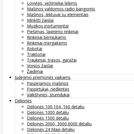
Lovytės, vežimėliai lėlėms
Mašinos valdomos radio bangomis
Mašinos, lėktuvai su elementais
Minkšti žaislai
Muzikos insrtumentai
Piešimas, lavinimo rinkiniai
Rinkiniai berniukams
Rinkiniai mergaitėms
Robotai
Traktoriai
Traukiniai, trasos, garažai
Vonios žaislai
Žaidimai
Judėjimo priemonės vaikams
Paspiriamos mašinos
Paspirtukai, riedlentės
Vaikštynės, stumdukai
Dėlionės
Dėlionės 100,104, 160 detalių
Dėlionės 1000 detalių
Dėlionės 1500 detalių
Dėlionės 2000, 3000,6000 detalių
Dėlionės 24 Maxi detalių