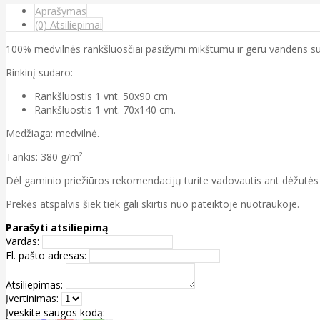
Aprašymas
(0) Atsiliepimai
100% medvilnės rankšluosčiai pasižymi mikštumu ir geru vandens sug
Rinkinį sudaro:
Rankšluostis 1 vnt. 50x90 cm
Rankšluostis 1 vnt. 70x140 cm.
Medžiaga: medvilnė.
Tankis: 380 g/m²
Dėl gaminio priežiūros rekomendacijų turite vadovautis ant dėžutė
Prekės atspalvis šiek tiek gali skirtis nuo pateiktoje nuotraukoje.
Parašyti atsiliepimą
Vardas:
El. pašto adresas:
Atsiliepimas:
Įvertinimas:
Įveskite saugos kodą: