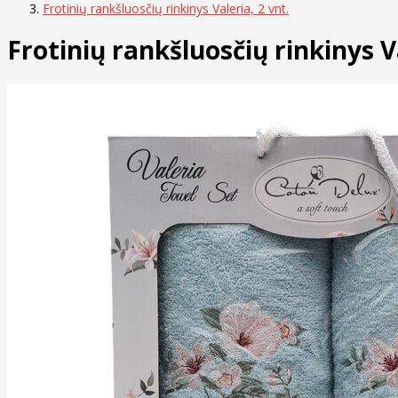
Frotinių rankšluosčių rinkinys Valeria, 2 vnt.
Frotinių rankšluosčių rinkinys Va