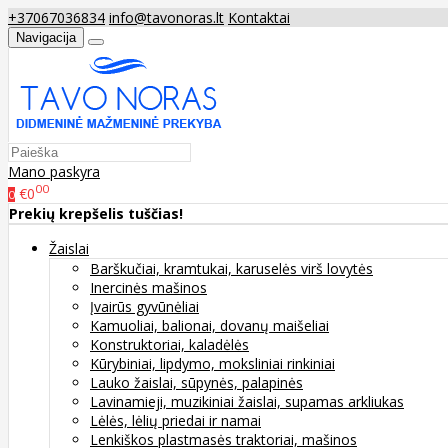
+37067036834
info@tavonoras.lt
Kontaktai
Navigacija
Mano paskyra
00
€0
0
Prekių krepšelis tuščias!
Žaislai
Barškučiai, kramtukai, karuselės virš lovytės
Inercinės mašinos
Įvairūs gyvūnėliai
Kamuoliai, balionai, dovanų maišeliai
Konstruktoriai, kaladėlės
Kūrybiniai, lipdymo, moksliniai rinkiniai
Lauko žaislai, sūpynės, palapinės
Lavinamieji, muzikiniai žaislai, supamas arkliukas
Lėlės, lėlių priedai ir namai
Lenkiškos plastmasės traktoriai, mašinos