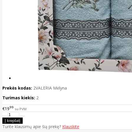
Prekės kodas:
2VALERIA Mėlyna
Turimas kiekis:
2
99
€19
su PVM
Turite klausimų apie šią prekę?
Klauskite