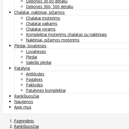
Dėlionės 30,60 detalių
Dėlionės 300, 500 detalių
Chalatai, naktiniai, pižamos
Chalatai moterims
Chalatai vaikams
Chalatai vyrams
Komplektai moterims chalatas su naktiniais
Naktiniai, pižamos moterims
Pledai, lovatiesės
Lovatiesės
Pledai
Vaikiški pledai
Patalynė
Antklodės
Pagalvės
Paklodės
Patalynės komplektai
Rankšluosčiai
Naujienos
Apie mus
Pagrindinis
Rankšluosčiai