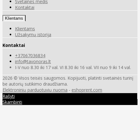
Svetainės medis
Kontaktai
Klientams
Klientams
Užsakymų istorija
Kontaktai
+37067036834
info@tavonoras.lt
I-V nuo 8.30 iki 17 val. VI 8.30 iki 16 val. VII nuo 9 iki 14 val.
2026 © Visos teisės saugomos. Kopijuoti, platinti svetainės turinį
be autorių sutikimo draudžiama.
Elektroninių parduotuvių nuoma
-
eshoprent.com
Rašyti
Skambinti