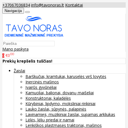
+37067036834
info@tavonoras.lt
Kontaktai
Navigacija
Mano paskyra
00
€0
0
Prekių krepšelis tuščias!
Žaislai
Barškučiai, kramtukai, karuselės virš lovytės
Inercinės mašinos
Įvairūs gyvūnėliai
Kamuoliai, balionai, dovanų maišeliai
Konstruktoriai, kaladėlės
Kūrybiniai, lipdymo, moksliniai rinkiniai
Lauko žaislai, sūpynės, palapinės
Lavinamieji, muzikiniai žaislai, supamas arkliukas
Lėlės, lėlių priedai ir namai
Lenkiškos plastmasės traktoriai, mašinos