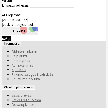
Vardas:
El. pašto adresas:
Atsiliepimas:
Įvertinimas:
Įveskite saugos kodą:
Rašyti
Informacija
Didmenininkams
Kaip pirkti?
Pristatymas
Apmokėjimas
Apie mus
Pirkimo sąlygos ir taisyklės
Privatumo politika
Klientų aptarnavimas
Visos prekės
Prekės su nuolaida
Dovanų kuponai