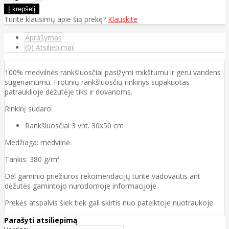
Turite klausimų apie šią prekę?
Klauskite
Aprašymas
(0) Atsiliepimai
100% medvilnės rankšluosčiai pasižymi mikštumu ir geru vandens
sugeriamumu. Frotinių rankšluosčių rinkinys supakuotas
patrauklioje dėžutėje tiks ir dovanoms.
Rinkinį sudaro:
Rankšluosčiai 3 vnt. 30x50 cm
Medžiaga: medvilnė.
Tankis: 380 g/m²
Dėl gaminio priežiūros rekomendacijų turite vadovautis ant
dėžutės gamintojo nurodomoje informacijoje.
Prekės atspalvis šiek tiek gali skirtis nuo pateiktoje nuotraukoje.
Parašyti atsiliepimą