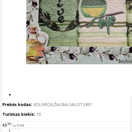
Prekės kodas:
3OLIVEOILŽALBALSALOT2497
Turimas kiekis:
10
30
€6
su PVM