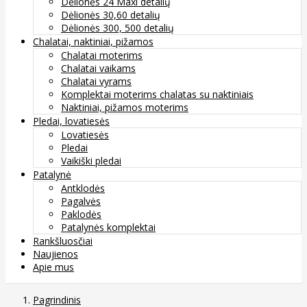
Dėlionės 24 Maxi detalių
Dėlionės 30,60 detalių
Dėlionės 300, 500 detalių
Chalatai, naktiniai, pižamos
Chalatai moterims
Chalatai vaikams
Chalatai vyrams
Komplektai moterims chalatas su naktiniais
Naktiniai, pižamos moterims
Pledai, lovatiesės
Lovatiesės
Pledai
Vaikiški pledai
Patalynė
Antklodės
Pagalvės
Paklodės
Patalynės komplektai
Rankšluosčiai
Naujienos
Apie mus
Pagrindinis