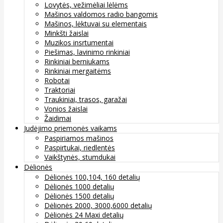
Lovytės, vežimėliai lėlėms
Mašinos valdomos radio bangomis
Mašinos, lėktuvai su elementais
Minkšti žaislai
Muzikos insrtumentai
Piešimas, lavinimo rinkiniai
Rinkiniai berniukams
Rinkiniai mergaitėms
Robotai
Traktoriai
Traukiniai, trasos, garažai
Vonios žaislai
Žaidimai
Judėjimo priemonės vaikams
Paspiriamos mašinos
Paspirtukai, riedlentės
Vaikštynės, stumdukai
Dėlionės
Dėlionės 100,104, 160 detalių
Dėlionės 1000 detalių
Dėlionės 1500 detalių
Dėlionės 2000, 3000,6000 detalių
Dėlionės 24 Maxi detalių