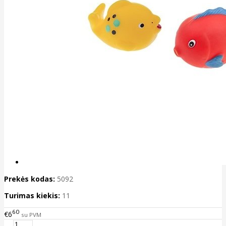
Prekės kodas:
5092
Turimas kiekis:
11
60
€6
su PVM