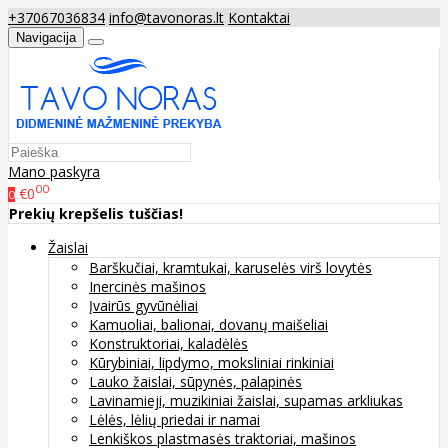
+37067036834
info@tavonoras.lt
Kontaktai
Navigacija
Mano paskyra
00
€0
0
Prekių krepšelis tuščias!
Žaislai
Barškučiai, kramtukai, karuselės virš lovytės
Inercinės mašinos
Įvairūs gyvūnėliai
Kamuoliai, balionai, dovanų maišeliai
Konstruktoriai, kaladėlės
Kūrybiniai, lipdymo, moksliniai rinkiniai
Lauko žaislai, sūpynės, palapinės
Lavinamieji, muzikiniai žaislai, supamas arkliukas
Lėlės, lėlių priedai ir namai
Lenkiškos plastmasės traktoriai, mašinos