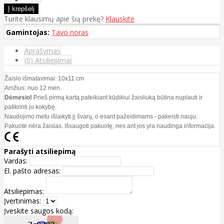
Turite klausimų apie šią prekę?
Klauskite
Gamintojas:
Tavo noras
Aprašymas
(0) Atsiliepimai
Žaislo išmatavimai: 10x11 cm
Amžius: nuo 12 mėn.
Dėmesio!
Prieš pirmą kartą pateikiant kūdikiui žaisliuką būtina nuplauti ir
patikrinti jo kokybę.
Naudojimo metu išlaikyti jį švarų, o esant pažeidimams - pakeisti nauju.
Pakuotė nėra žaislas. Išsaugoti pakuotę, nes ant jos yra naudinga informacija.
Parašyti atsiliepimą
Vardas:
El. pašto adresas:
Atsiliepimas:
Įvertinimas:
Įveskite saugos kodą: