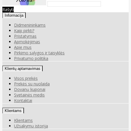
Rašyti
Informacija
Didmenininkams
Kaip pirkti?
Pristatymas
Apmokėjimas
Apie mus
Pirkimo sąlygos ir taisyklės
Privatumo politika
Klientų aptarnavimas
Visos prekės
Prekės su nuolaida
Dovanų kuponai
Svetainės medis
Kontaktai
Klientams
Klientams
Užsakymų istorija