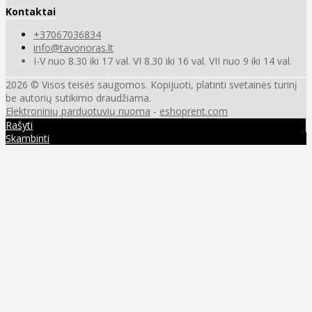
Kontaktai
+37067036834
info@tavonoras.lt
I-V nuo 8.30 iki 17 val. VI 8.30 iki 16 val. VII nuo 9 iki 14 val.
2026 © Visos teisės saugomos. Kopijuoti, platinti svetainės turinį
be autorių sutikimo draudžiama.
Elektroninių parduotuvių nuoma
-
eshoprent.com
Rašyti
Skambinti