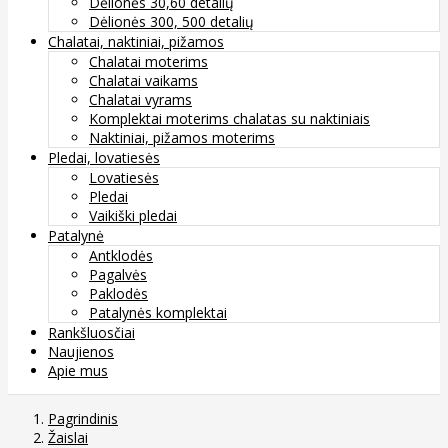
Dėlionės 30,60 detalių
Dėlionės 300, 500 detalių
Chalatai, naktiniai, pižamos
Chalatai moterims
Chalatai vaikams
Chalatai vyrams
Komplektai moterims chalatas su naktiniais
Naktiniai, pižamos moterims
Pledai, lovatiesės
Lovatiesės
Pledai
Vaikiški pledai
Patalynė
Antklodės
Pagalvės
Paklodės
Patalynės komplektai
Rankšluosčiai
Naujienos
Apie mus
Pagrindinis
Žaislai