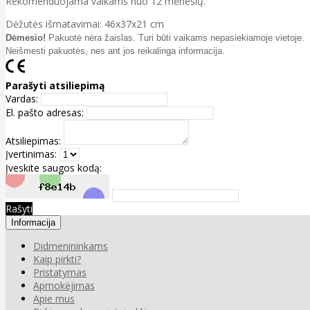
Rekomenduojama vaikams nuo 12 mėnesių.
Dėžutės išmatavimai: 46x37x21 cm
Dėmesio!
Pakuotė nėra žaislas. Turi būti vaikams nepasiekiamoje vietoje.
Neišmesti pakuotės, nes ant jos reikalinga informacija.
Parašyti atsiliepimą
Vardas:
El. pašto adresas:
Atsiliepimas:
Įvertinimas:
Įveskite saugos kodą:
Rašyti
Informacija
Didmenininkams
Kaip pirkti?
Pristatymas
Apmokėjimas
Apie mus