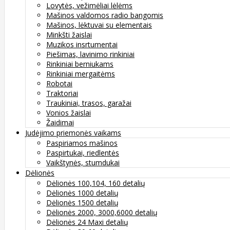
Lovytės, vežimėliai lėlėms
Mašinos valdomos radio bangomis
Mašinos, lėktuvai su elementais
Minkšti žaislai
Muzikos insrtumentai
Piešimas, lavinimo rinkiniai
Rinkiniai berniukams
Rinkiniai mergaitėms
Robotai
Traktoriai
Traukiniai, trasos, garažai
Vonios žaislai
Žaidimai
Judėjimo priemonės vaikams
Paspiriamos mašinos
Paspirtukai, riedlentės
Vaikštynės, stumdukai
Dėlionės
Dėlionės 100,104, 160 detalių
Dėlionės 1000 detalių
Dėlionės 1500 detalių
Dėlionės 2000, 3000,6000 detalių
Dėlionės 24 Maxi detalių