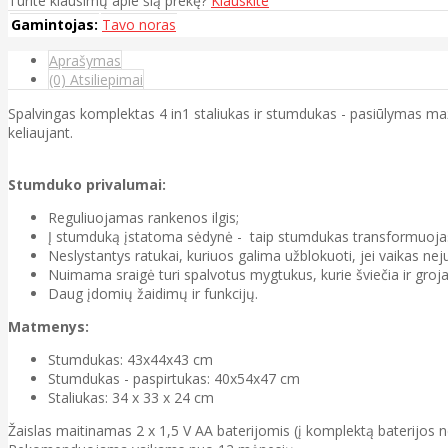
Turite klausimų apie šią prekę?
Klauskite
Gamintojas:
Tavo noras
Aprašymas
(0) Atsiliepimai
Spalvingas komplektas 4 in1 staliukas ir stumdukas - pasiūlymas ma
keliaujant.
Stumduko privalumai:
Reguliuojamas rankenos ilgis;
Į stumduką įstatoma sėdynė - taip stumdukas transformuojasi
Neslystantys ratukai, kuriuos galima užblokuoti, jei vaikas nej
Nuimama sraigė turi spalvotus mygtukus, kurie šviečia ir groja,
Daug įdomių žaidimų ir funkcijų.
Matmenys:
Stumdukas: 43x44x43 cm
Stumdukas - paspirtukas: 40x54x47 cm
Staliukas: 34 x 33 x 24 cm
Žaislas maitinamas 2 x 1,5 V AA baterijomis (į komplektą baterijos n