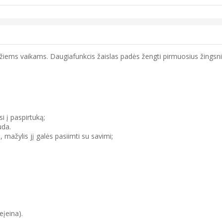
žiems vaikams. Daugiafunkcis žaislas padės žengti pirmuosius žingsni
 į paspirtuką;
uda.
 mažylis jį galės pasiimti su savimi;
eįeina).