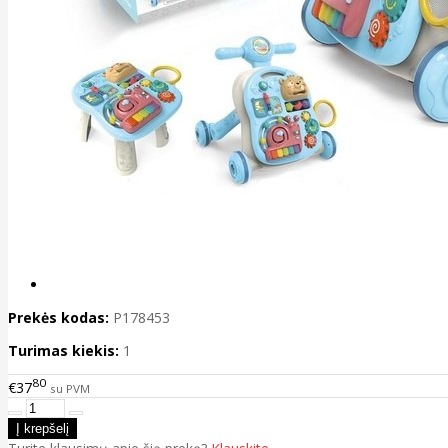
Prekės kodas:
P178453
Turimas kiekis:
1
80
€37
su PVM