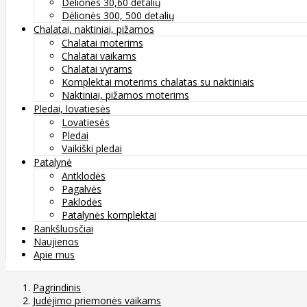
Dėlionės 30,60 detalių
Dėlionės 300, 500 detalių
Chalatai, naktiniai, pižamos
Chalatai moterims
Chalatai vaikams
Chalatai vyrams
Komplektai moterims chalatas su naktiniais
Naktiniai, pižamos moterims
Pledai, lovatiesės
Lovatiesės
Pledai
Vaikiški pledai
Patalynė
Antklodės
Pagalvės
Paklodės
Patalynės komplektai
Rankšluosčiai
Naujienos
Apie mus
Pagrindinis
Judėjimo priemonės vaikams