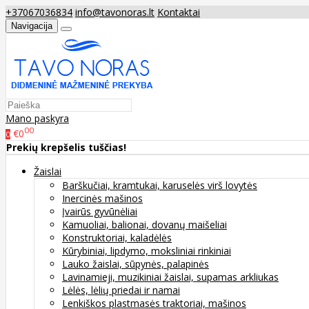
+37067036834
info@tavonoras.lt
Kontaktai
Navigacija
Mano paskyra
00
€0
0
Prekių krepšelis tuščias!
Žaislai
Barškučiai, kramtukai, karuselės virš lovytės
Inercinės mašinos
Įvairūs gyvūnėliai
Kamuoliai, balionai, dovanų maišeliai
Konstruktoriai, kaladėlės
Kūrybiniai, lipdymo, moksliniai rinkiniai
Lauko žaislai, sūpynės, palapinės
Lavinamieji, muzikiniai žaislai, supamas arkliukas
Lėlės, lėlių priedai ir namai
Lenkiškos plastmasės traktoriai, mašinos