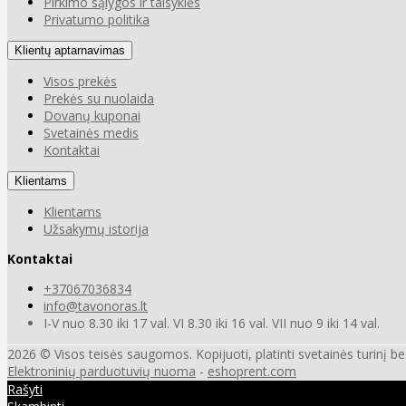
Pirkimo sąlygos ir taisyklės
Privatumo politika
Klientų aptarnavimas
Visos prekės
Prekės su nuolaida
Dovanų kuponai
Svetainės medis
Kontaktai
Klientams
Klientams
Užsakymų istorija
Kontaktai
+37067036834
info@tavonoras.lt
I-V nuo 8.30 iki 17 val. VI 8.30 iki 16 val. VII nuo 9 iki 14 val.
2026 © Visos teisės saugomos. Kopijuoti, platinti svetainės turinį b
Elektroninių parduotuvių nuoma
-
eshoprent.com
Rašyti