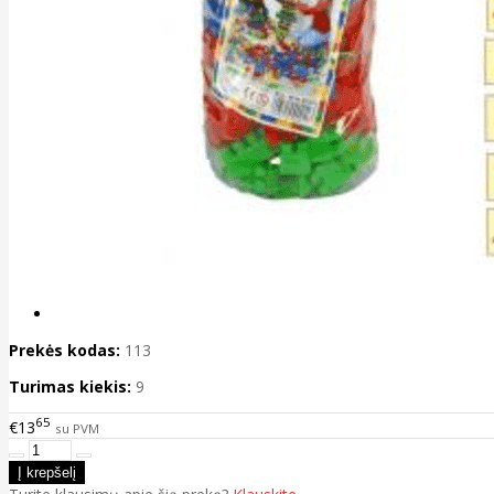
Prekės kodas:
113
Turimas kiekis:
9
65
€13
su PVM