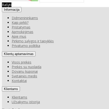
Rašyti
Informacija
Didmenininkams
Kaip pirkti?
Pristatymas
Apmokėjimas
Apie mus
Pirkimo sąlygos ir taisyklės
Privatumo politika
Klientų aptarnavimas
Visos prekės
Prekės su nuolaida
Dovanų kuponai
Svetainės medis
Kontaktai
Klientams
Klientams
Užsakymų istorija