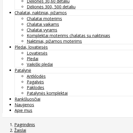
Dėlionės 30,60 detalių
Dėlionės 300, 500 detalių
Chalatai, naktiniai, pižamos
Chalatai moterims
Chalatai vaikams
Chalatai vyrams
Komplektai moterims chalatas su naktiniais
Naktiniai, pižamos moterims
Pledai, lovatiesės
Lovatiesės
Pledai
Vaikiški pledai
Patalynė
Antklodės
Pagalvės
Paklodės
Patalynės komplektai
Rankšluosčiai
Naujienos
Apie mus
Pagrindinis
Žaislai