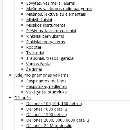
Lovytės, vežimėliai lėlėms
Mašinos valdomos radio bangomis
Mašinos, lėktuvai su elementais
Minkšti žaislai
Muzikos insrtumentai
Piešimas, lavinimo rinkiniai
Rinkiniai berniukams
Rinkiniai mergaitėms
Robotai
Traktoriai
Traukiniai, trasos, garažai
Vonios žaislai
Žaidimai
Judėjimo priemonės vaikams
Paspiriamos mašinos
Paspirtukai, riedlentės
Vaikštynės, stumdukai
Dėlionės
Dėlionės 100,104, 160 detalių
Dėlionės 1000 detalių
Dėlionės 1500 detalių
Dėlionės 2000, 3000,6000 detalių
Dėlionės 24 Maxi detalių