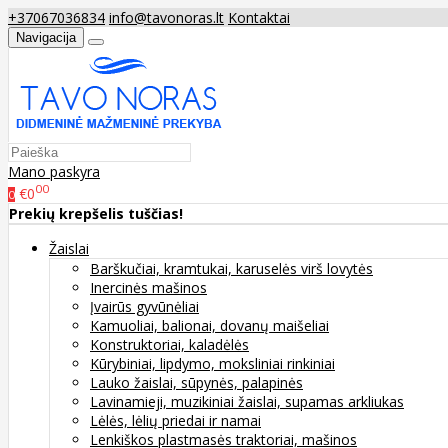
+37067036834
info@tavonoras.lt
Kontaktai
Navigacija
Mano paskyra
00
€0
0
Prekių krepšelis tuščias!
Žaislai
Barškučiai, kramtukai, karuselės virš lovytės
Inercinės mašinos
Įvairūs gyvūnėliai
Kamuoliai, balionai, dovanų maišeliai
Konstruktoriai, kaladėlės
Kūrybiniai, lipdymo, moksliniai rinkiniai
Lauko žaislai, sūpynės, palapinės
Lavinamieji, muzikiniai žaislai, supamas arkliukas
Lėlės, lėlių priedai ir namai
Lenkiškos plastmasės traktoriai, mašinos