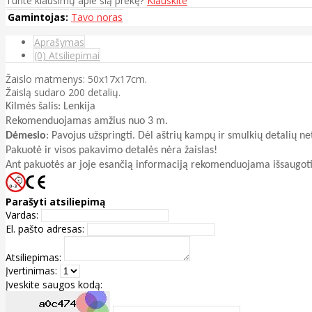
Turite klausimų apie šią prekę?
Klauskite
Gamintojas:
Tavo noras
Aprašymas
(0) Atsiliepimai
Žaislo matmenys: 50x17x17cm.
Žaislą sudaro 200 detalių.
Kilmės šalis: Lenkija
Rekomenduojamas amžius nuo 3 m.
Dėmesio
: Pavojus užspringti. Dėl aštrių kampų ir smulkių detalių n
Pakuotė ir visos pakavimo detalės nėra žaislas!
Ant pakuotės ar joje esančią informaciją rekomenduojama išsaugoti
Parašyti atsiliepimą
Vardas:
El. pašto adresas:
Atsiliepimas:
Įvertinimas:
Įveskite saugos kodą: