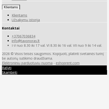
Klientams
Klientams
Užsakymų istorija
Kontaktai
+37067036834
info@tavonoras.lt
I-V nuo 8.30 iki 17 val. VI 8.30 iki 16 val. VII nuo 9 iki 14 val.
2026 © Visos teisės saugomos. Kopijuoti, platinti svetainės turinį
be autorių sutikimo draudžiama.
Elektroninių parduotuvių nuoma
-
eshoprent.com
Rašyti
Skambinti