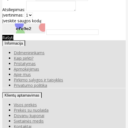
Atsiliepimas:
Įvertinimas:
Įveskite saugos kodą:
Rašyti
Informacija
Didmenininkams
Kaip pirkti?
Pristatymas
Apmokėjimas
Apie mus
Pirkimo sąlygos ir taisyklės
Privatumo politika
Klientų aptarnavimas
Visos prekės
Prekės su nuolaida
Dovanų kuponai
Svetainės medis
Kontaktai