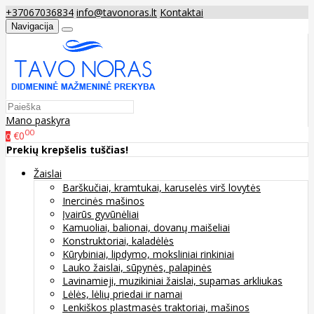
+37067036834
info@tavonoras.lt
Kontaktai
Navigacija
Mano paskyra
00
€0
0
Prekių krepšelis tuščias!
Žaislai
Barškučiai, kramtukai, karuselės virš lovytės
Inercinės mašinos
Įvairūs gyvūnėliai
Kamuoliai, balionai, dovanų maišeliai
Konstruktoriai, kaladėlės
Kūrybiniai, lipdymo, moksliniai rinkiniai
Lauko žaislai, sūpynės, palapinės
Lavinamieji, muzikiniai žaislai, supamas arkliukas
Lėlės, lėlių priedai ir namai
Lenkiškos plastmasės traktoriai, mašinos