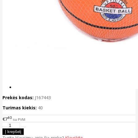
Prekės kodas:
J167443
Turimas kiekis:
40
40
€7
su PVM
Turite klausimų apie šią prekę?
Klauskite