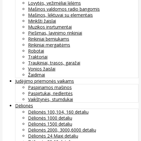
Lovytės, vežimėliai lėlėms
Mašinos valdomos radio bangomis
Mašinos, lėktuvai su elementais
Minkšti žaislai
Muzikos insrtumentai
Piešimas, lavinimo rinkiniai
Rinkiniai berniukams
Rinkiniai mergaitėms
Robotai
Traktoriai
Traukiniai, trasos, garažai
Vonios žaislai
Žaidimai
Judėjimo priemonės vaikams
Paspiriamos mašinos
Paspirtukai, riedlentės
Vaikštynės, stumdukai
Dėlionės
Dėlionės 100,104, 160 detalių
Dėlionės 1000 detalių
Dėlionės 1500 detalių
Dėlionės 2000, 3000,6000 detalių
Dėlionės 24 Maxi detalių