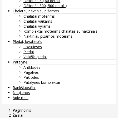
Dėlionės 30,60 detalių
Dėlionės 300, 500 detalių
Chalatai, naktiniai, pižamos
Chalatai moterims
Chalatai vaikams
Chalatai vyrams
Komplektai moterims chalatas su naktiniais
Naktiniai, pižamos moterims
Pledai, lovatiesės
Lovatiesės
Pledai
Vaikiški pledai
Patalynė
Antklodės
Pagalvės
Paklodės
Patalynės komplektai
Rankšluosčiai
Naujienos
Apie mus
Pagrindinis
Žaislai