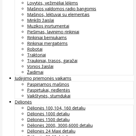
Lovytės, vežimėliai lėlėms
Mašinos valdomos radio bangomis
Mašinos, lėktuvai su elementais
Minkšti žaislai
Muzikos insrtumentai
Piešimas, lavinimo rinkiniai
Rinkiniai berniukams
Rinkiniai mergaitėms
Robotai
Traktoriai
Traukiniai, trasos, garažai
Vonios žaislai
Žaidimai
Judėjimo priemonės vaikams
Paspiriamos mašinos
Paspirtukai, riedlentės
Vaikštynės, stumdukai
Dėlionės
Dėlionės 100,104, 160 detalių
Dėlionės 1000 detalių
Dėlionės 1500 detalių
Dėlionės 2000, 3000,6000 detalių
Dėlionės 24 Maxi detalių