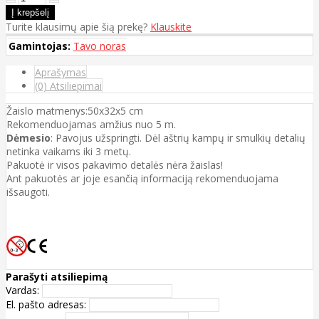
Turite klausimų apie šią prekę?
Klauskite
Gamintojas:
Tavo noras
Aprašymas
(0) Atsiliepimai
Žaislo matmenys:50x32x5 cm
Rekomenduojamas amžius nuo 5 m.
Dėmesio
: Pavojus užspringti. Dėl aštrių kampų ir smulkių detalių
netinka vaikams iki 3 metų.
Pakuotė ir visos pakavimo detalės nėra žaislas!
Ant pakuotės ar joje esančią informaciją rekomenduojama
išsaugoti.
Parašyti atsiliepimą
Vardas:
El. pašto adresas: