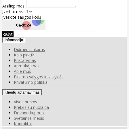
Atsiliepimas:
Įvertinimas:
Įveskite saugos kodą:
Rašyti
Informacija
Didmenininkams
Kaip pirkti?
Pristatymas
Apmokėjimas
Apie mus
Pirkimo sąlygos ir taisyklės
Privatumo politika
Klientų aptarnavimas
Visos prekės
Prekės su nuolaida
Dovanų kuponai
Svetainės medis
Kontaktai