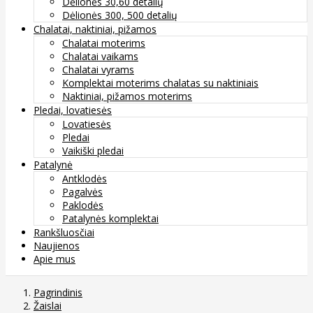
Dėlionės 30,60 detalių
Dėlionės 300, 500 detalių
Chalatai, naktiniai, pižamos
Chalatai moterims
Chalatai vaikams
Chalatai vyrams
Komplektai moterims chalatas su naktiniais
Naktiniai, pižamos moterims
Pledai, lovatiesės
Lovatiesės
Pledai
Vaikiški pledai
Patalynė
Antklodės
Pagalvės
Paklodės
Patalynės komplektai
Rankšluosčiai
Naujienos
Apie mus
Pagrindinis
Žaislai