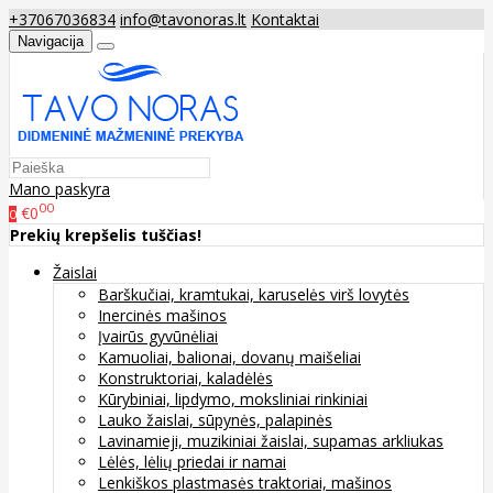
+37067036834
info@tavonoras.lt
Kontaktai
Navigacija
Mano paskyra
00
€0
0
Prekių krepšelis tuščias!
Žaislai
Barškučiai, kramtukai, karuselės virš lovytės
Inercinės mašinos
Įvairūs gyvūnėliai
Kamuoliai, balionai, dovanų maišeliai
Konstruktoriai, kaladėlės
Kūrybiniai, lipdymo, moksliniai rinkiniai
Lauko žaislai, sūpynės, palapinės
Lavinamieji, muzikiniai žaislai, supamas arkliukas
Lėlės, lėlių priedai ir namai
Lenkiškos plastmasės traktoriai, mašinos