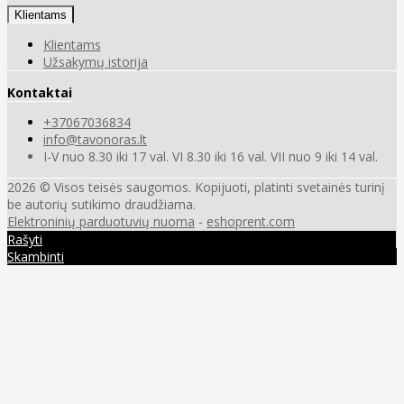
Klientams
Klientams
Užsakymų istorija
Kontaktai
+37067036834
info@tavonoras.lt
I-V nuo 8.30 iki 17 val. VI 8.30 iki 16 val. VII nuo 9 iki 14 val.
2026 © Visos teisės saugomos. Kopijuoti, platinti svetainės turinį
be autorių sutikimo draudžiama.
Elektroninių parduotuvių nuoma
-
eshoprent.com
Rašyti
Skambinti