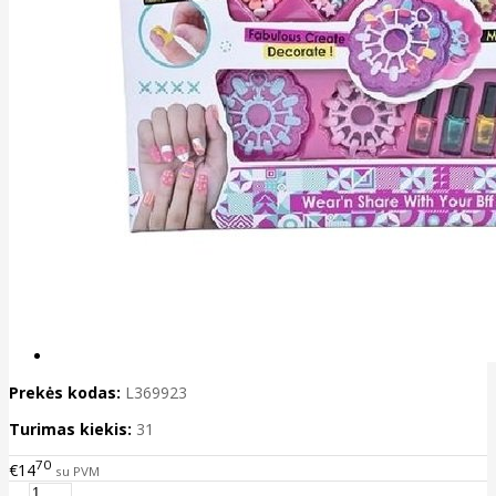
Prekės kodas:
L369923
Turimas kiekis:
31
70
€14
su PVM