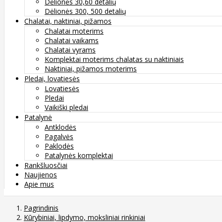
Dėlionės 30,60 detalių
Dėlionės 300, 500 detalių
Chalatai, naktiniai, pižamos
Chalatai moterims
Chalatai vaikams
Chalatai vyrams
Komplektai moterims chalatas su naktiniais
Naktiniai, pižamos moterims
Pledai, lovatiesės
Lovatiesės
Pledai
Vaikiški pledai
Patalynė
Antklodės
Pagalvės
Paklodės
Patalynės komplektai
Rankšluosčiai
Naujienos
Apie mus
Pagrindinis
Kūrybiniai, lipdymo, moksliniai rinkiniai