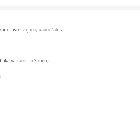
 kurti savo svajonių papuošalus.
etinka vaikams iki 3 metų.
i.