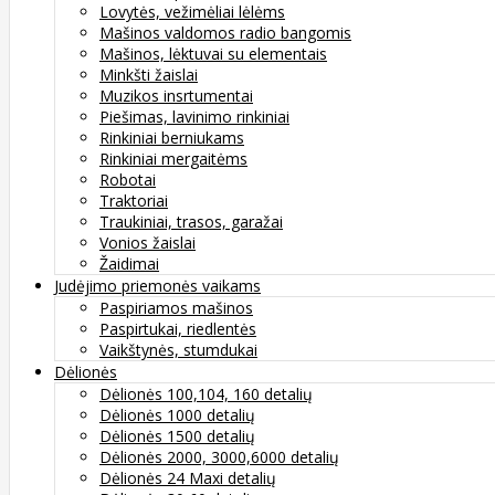
Lovytės, vežimėliai lėlėms
Mašinos valdomos radio bangomis
Mašinos, lėktuvai su elementais
Minkšti žaislai
Muzikos insrtumentai
Piešimas, lavinimo rinkiniai
Rinkiniai berniukams
Rinkiniai mergaitėms
Robotai
Traktoriai
Traukiniai, trasos, garažai
Vonios žaislai
Žaidimai
Judėjimo priemonės vaikams
Paspiriamos mašinos
Paspirtukai, riedlentės
Vaikštynės, stumdukai
Dėlionės
Dėlionės 100,104, 160 detalių
Dėlionės 1000 detalių
Dėlionės 1500 detalių
Dėlionės 2000, 3000,6000 detalių
Dėlionės 24 Maxi detalių