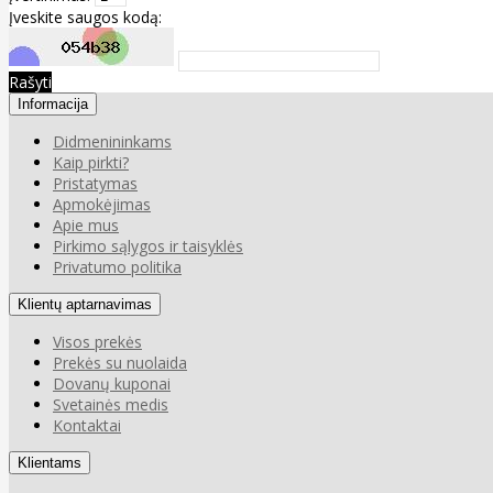
Įveskite saugos kodą:
Rašyti
Informacija
Didmenininkams
Kaip pirkti?
Pristatymas
Apmokėjimas
Apie mus
Pirkimo sąlygos ir taisyklės
Privatumo politika
Klientų aptarnavimas
Visos prekės
Prekės su nuolaida
Dovanų kuponai
Svetainės medis
Kontaktai
Klientams