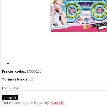
Prekės kodas:
M555250
Turimas kiekis:
53
80
€6
su PVM
Turite klausimų apie šią prekę?
Klauskite