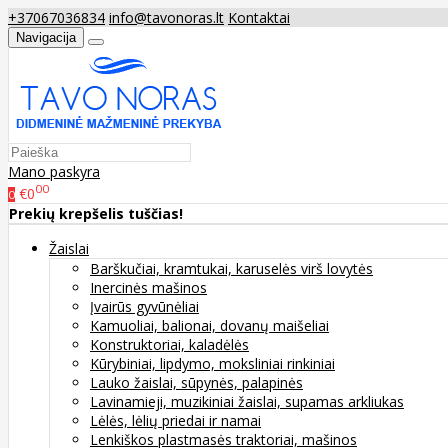
+37067036834
info@tavonoras.lt
Kontaktai
Navigacija
Mano paskyra
00
€0
0
Prekių krepšelis tuščias!
Žaislai
Barškučiai, kramtukai, karuselės virš lovytės
Inercinės mašinos
Įvairūs gyvūnėliai
Kamuoliai, balionai, dovanų maišeliai
Konstruktoriai, kaladėlės
Kūrybiniai, lipdymo, moksliniai rinkiniai
Lauko žaislai, sūpynės, palapinės
Lavinamieji, muzikiniai žaislai, supamas arkliukas
Lėlės, lėlių priedai ir namai
Lenkiškos plastmasės traktoriai, mašinos