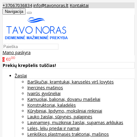
+37067036834
info@tavonoras.lt
Kontaktai
Navigacija
Mano paskyra
00
€0
0
Prekių krepšelis tuščias!
Žaislai
Barškučiai, kramtukai, karuselės virš lovytės
Inercinės mašinos
Įvairūs gyvūnėliai
Kamuoliai, balionai, dovanų maišeliai
Konstruktoriai, kaladėlės
Kūrybiniai, lipdymo, moksliniai rinkiniai
Lauko žaislai, sūpynės, palapinės
Lavinamieji, muzikiniai žaislai, supamas arkliukas
Lėlės, lėlių priedai ir namai
Lenkiškos plastmasės traktoriai, mašinos