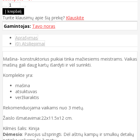
Turite klausimų apie šią prekę?
Klauskite
Gamintojas:
Tavo noras
Aprašymas
(0) Atsiliepimai
Mašina- konstruktorius puikiai tinka mažiesiems meistrams. Vaikas
mašiną gali daug kartų išardyti ir vėl surinkti.
Komplekte yra:
mašina
atsuktuvas
veržliaraktis
Rekomenduojama vaikams nuo 3 metų.
Žaislo išmatavimai:22x11.5x12 cm.
Kilmės šalis: Kinija
Dėmesio
: Pavojus užspringti. Dėl aštrių kampų ir smulkių detalių