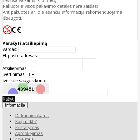
netinka vaikams iki 3 metų.
Pakuotė ir visos pakavimo detalės nėra žaislas!
Ant pakuotės ar joje esančią informaciją rekomenduojama
išsaugoti.
Parašyti atsiliepimą
Vardas:
El. pašto adresas:
Atsiliepimas:
Įvertinimas:
Įveskite saugos kodą:
Rašyti
Informacija
Didmenininkams
Kaip pirkti?
Pristatymas
Apmokėjimas
Apie mus