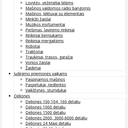
Lovytės, vežimėliai lėlėms
Mašinos valdomos radio bangomis
Mašinos, lėktuvai su elementais
Minkšti žaislai
Muzikos insrtumentai
Piešimas, lavinimo rinkiniai
Rinkiniai berniukams
Rinkiniai mergaitėms
Robotai
Traktoriai
Traukiniai, trasos, garažai
Vonios žaislai
Žaidimai
Judėjimo priemonės vaikams
Paspiriamos mašinos
Paspirtukai, riedlentės
Vaikštynės, stumdukai
Dėlionės
Dėlionės 100,104, 160 detalių
Dėlionės 1000 detalių
Dėlionės 1500 detalių
Dėlionės 2000, 3000,6000 detalių
Dėlionės 24 Maxi detalių