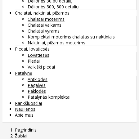
Dėlionės 30,60 detalių
Dėlionės 300, 500 detalių
Chalatai, naktiniai, pižamos
Chalatai moterims
Chalatai vaikams
Chalatai vyrams
Komplektai moterims chalatas su naktiniais
Naktiniai, pižamos moterims
Pledai, lovatiesės
Lovatiesės
Pledai
Vaikiški pledai
Patalynė
Antklodės
Pagalvės
Paklodės
Patalynės komplektai
Rankšluosčiai
Naujienos
Apie mus
Pagrindinis
Žaislai