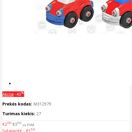
%
Akcija
-43
Prekės kodas:
M312979
Turimas kiekis:
27
00
50
€2
€3
su PVM
50
Sutaupote - €1